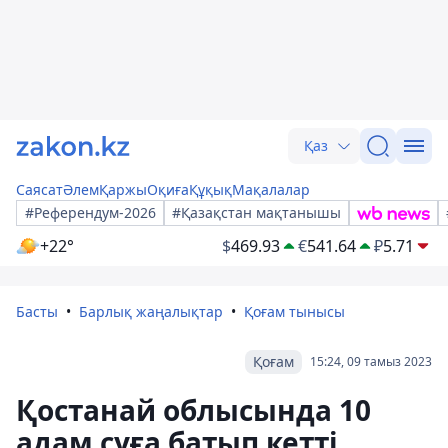
Қаз
Саясат
Әлем
Қаржы
Оқиға
Құқық
Мақалалар
#Референдум-2026
#Қазақстан мақтанышы
+22°
$
469.93
€
541.64
₽
5.71
Басты
Барлық жаңалықтар
Қоғам тынысы
Қоғам
15:24, 09 тамыз 2023
Қостанай облысында 10
адам суға батып кетті