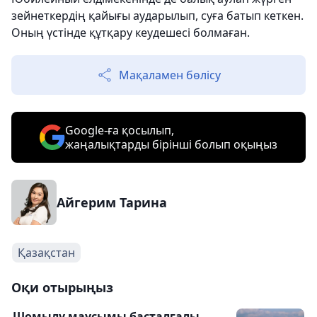
зейнеткердің қайығы аударылып, суға батып кеткен.
Оның үстінде құтқару кеудешесі болмаған.
Мақаламен бөлісу
Google-ға қосылып,
жаңалықтарды бірінші болып оқыңыз
Айгерим Тарина
Қазақстан
Оқи отырыңыз
Шомылу маусымы басталғалы