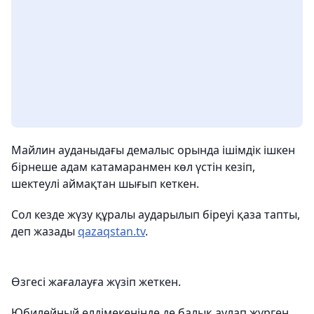
Майлин ауданыдағы демалыс орында ішімдік ішкен
бірнеше адам катамаранмен көл үстін кезіп,
шектеулі аймақтан шығып кеткен.
Сол кезде жүзу құралы аударылып біреуі қаза тапты,
деп жазады
qazaqstan.tv
.
Өзгесі жағалауға жүзіп жеткен.
Юбилейный елдімекенінде де балық аулап жүрген