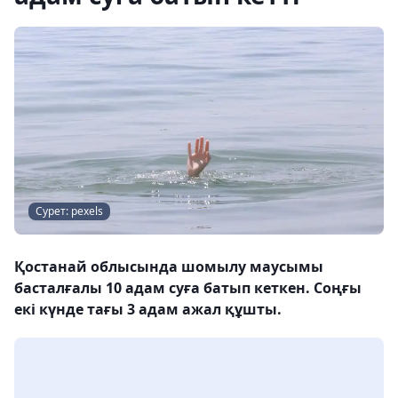
Сурет: pexels
Қостанай облысында шомылу маусымы
басталғалы 10 адам суға батып кеткен. Соңғы
екі күнде тағы 3 адам ажал құшты.