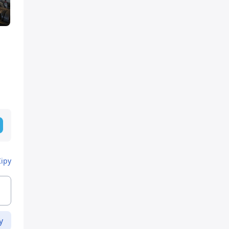
Кіру
у