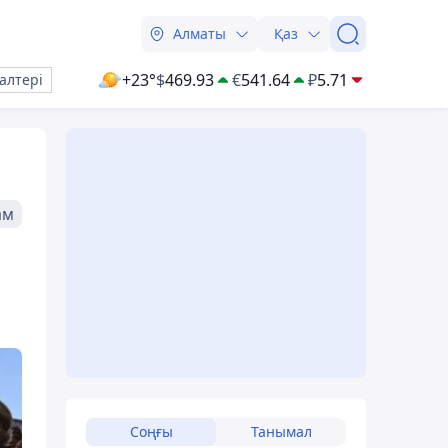
Алматы
Қаз
+23°
$
469.93
€
541.64
₽
5.71
алтері
ам
Соңғы
Танымал