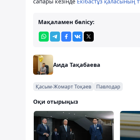
сапары кезінде
Екібастұз қаласының 
Мақаламен бөлісу:
Аида Тақабаева
Қасым-Жомарт Тоқаев
Павлодар
Оқи отырыңыз