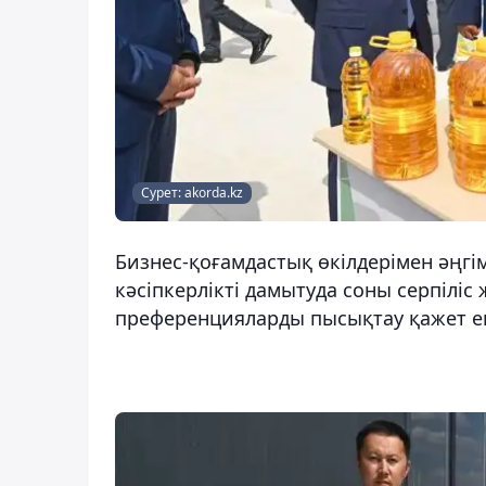
Сурет: akorda.kz
Бизнес-қоғамдастық өкілдерімен әңг
кәсіпкерлікті дамытуда соны серпіліс
преференцияларды пысықтау қажет ек