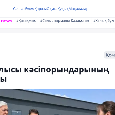
Саясат
Әлем
Қаржы
Оқиға
Құқық
Мақалалар
#Қазақмыс
#Салыстырмалы Қазақстан
#Халық бухг
Қоғ
блысы кәсіпорындарының
ты