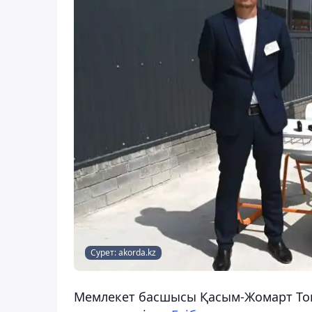
Сурет: akorda.kz
Мемлекет басшысы Қасым-Жомарт Тоқ