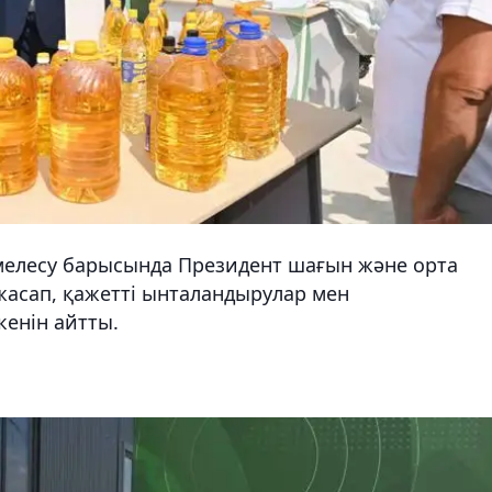
імелесу барысында Президент шағын және орта
 жасап, қажетті ынталандырулар мен
енін айтты.