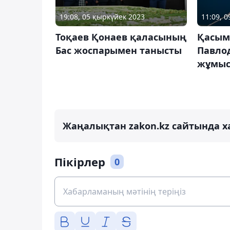
19:08, 05 қыркүйек 2023
11:09, 
Тоқаев Қонаев қаласының
Қасым
Бас жоспарымен танысты
Павло
жұмыс
Жаңалықтан zakon.kz сайтында х
Пікірлер
0