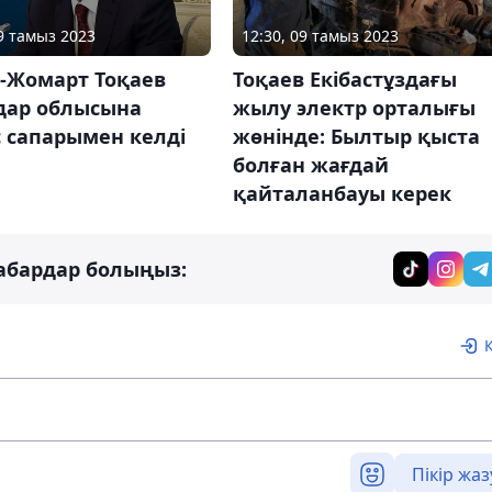
09 тамыз 2023
12:30, 09 тамыз 2023
-Жомарт Тоқаев
Тоқаев Екібастұздағы
дар облысына
жылу электр орталығы
 сапарымен келді
жөнінде: Былтыр қыста
болған жағдай
қайталанбауы керек
абардар болыңыз:
Пікір жаз