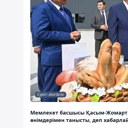
Сурет: akorda.kz
Мемлекет басшысы Қасым-Жомарт 
өнімдерімен танысты, деп хабарлай