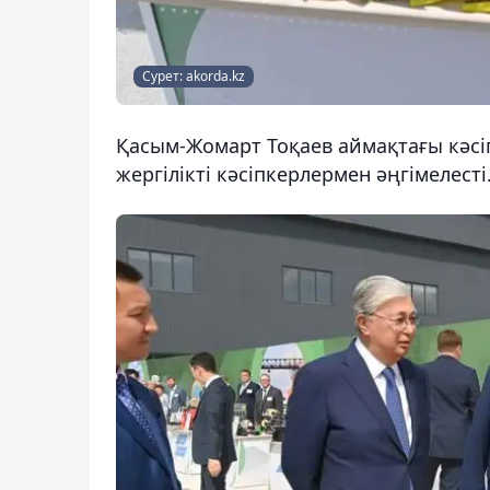
Сурет: akorda.kz
Қасым-Жомарт Тоқаев аймақтағы кәсі
жергілікті кәсіпкерлермен әңгімелесті