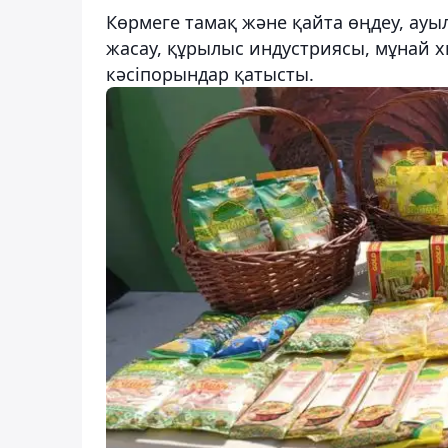
Көрмеге тамақ және қайта өңдеу, ау
жасау, құрылыс индустриясы, мұнай
кәсіпорындар қатысты.