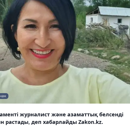
ынан
аменті журналист және азаматтық белсенді
 растады, деп хабарлайды Zakon.kz.