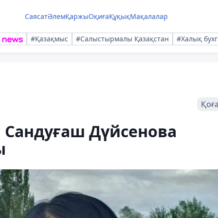
Саясат
Әлем
Қаржы
Оқиға
Құқық
Мақалалар
#Қазақмыс
#Салыстырмалы Қазақстан
#Халық бухг
Қоғ
і Сандуғаш Дүйсенова
ы