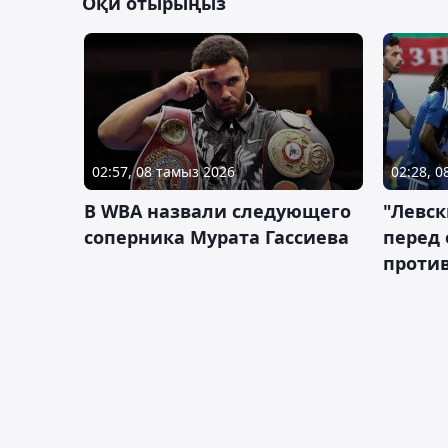
Оқи отырыңыз
02:57, 08 тамыз 2026
02:28, 
В WBA назвали следующего
"Левск
соперника Мурата Гассиева
перед
против