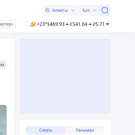
Алматы
Қаз
+23°
$
469.93
€
541.64
₽
5.71
алтері
ам
Соңғы
Танымал