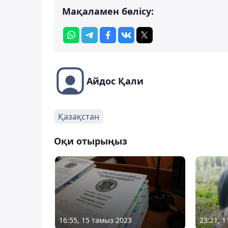
Мақаламен бөлісу:
Айдос Қали
Қазақстан
Оқи отырыңыз
16:55, 15 тамыз 2023
23:21, 