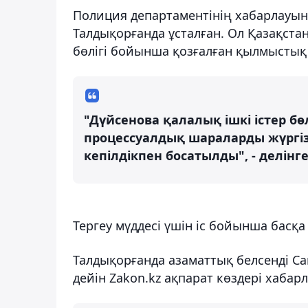
Полиция департаментінің хабарлауын
Талдықорғанда ұсталған. Ол Қазақста
бөлігі бойынша қозғалған қылмыстық 
"Дүйсенова қалалық ішкі істер бөл
процессуалдық шараларды жүргіз
кепілдікпен босатылды", - делін
Тергеу мүддесі үшін іс бойынша басқа
Талдықорғанда азаматтық белсенді 
дейін Zakon.kz ақпарат көздері хабарл