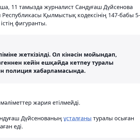
ша, 11 тамызда журналист Сандуғаш Дүйсенова
н Республикасы Қылмыстық кодексінің 147-бабы 5
істің фигуранты.
іміне жеткізілді. Ол кінәсін мойындап,
геннен кейін ешқайда кетпеу туралы
ген полиция хабарламасында.
 мәліметтер жария етілмейді.
Сандуғаш Дүйсенованың
ұсталғаны
туралы осыған
аған еді.