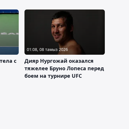
01:08, 08 тамыз 2026
тела с
Дияр Нургожай оказался
тяжелее Бруно Лопеса перед
боем на турнире UFC