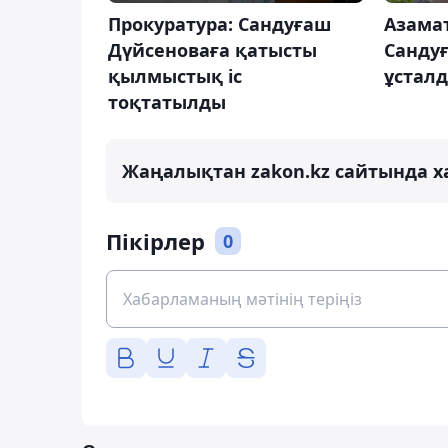
Прокуратура: Сандуғаш
Азама
Дүйсеноваға қатысты
Санду
қылмыстық іс
ұстал
тоқтатылды
Жаңалықтан zakon.kz сайтында х
Пікірлер
0