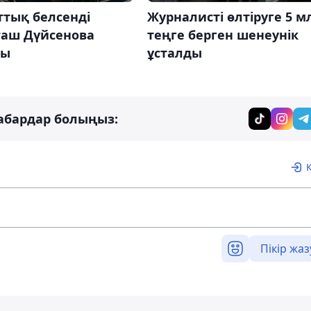
ттық белсенді
Журналисті өлтіруге 5 м
ғаш Дүйсенова
теңге берген шенеунік
ды
ұсталды
абардар болыңыз:
Пікір жаз