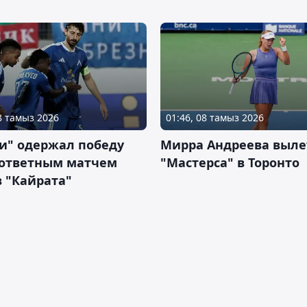
08 тамыз 2026
01:46, 08 тамыз 2026
и" одержал победу
Мирра Андреева выле
 ответным матчем
"Мастерса" в Торонто
 "Кайрата"