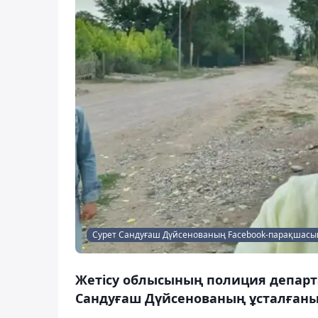
Сурет Сандуғаш Дүйсенованың Facebook-парақшас
Жетісу облысының полиция департ
Сандуғаш Дүйсенованың ұсталғанын