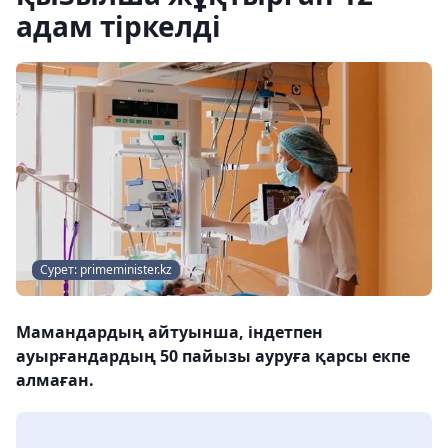
адам тіркелді
Сурет: primeminister.kz
Мамандардың айтуынша, індетпен
ауырғандардың 50 пайызы ауруға қарсы екпе
алмаған.