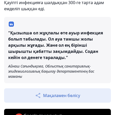
Қауіпті инфекцияға шалдыққан 300-ге тарта адам
емделіп шыққан еді.
"Қызылша ол жұқпалы өте ауыр инфекция
болып табылады. Ол ауа тамшы жолы
арқылы жұғады. Және ол ең бірінші
шырышты қабатты зақымдайды. Содан
кейін ол денеге таралады."
Айнаш Сағындықова, Облыстық санитариялық-
эпидемиологиялық бақылау департаментінің бас
маманы
Мақаламен бөлісу