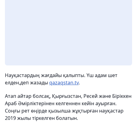
Науқастардың жағдайы қалыпты. Үш адам шет
елден,деп жазады
qazaqstan.tv
.
Атап айтар болсақ, Қырғызстан, Ресей және Біріккен
Араб Әмірліктерінен келгеннен кейін ауырған.
Соңғы рет өңірде қызылша жұқтырған науқастар
2019 жылы тіркелген болатын.