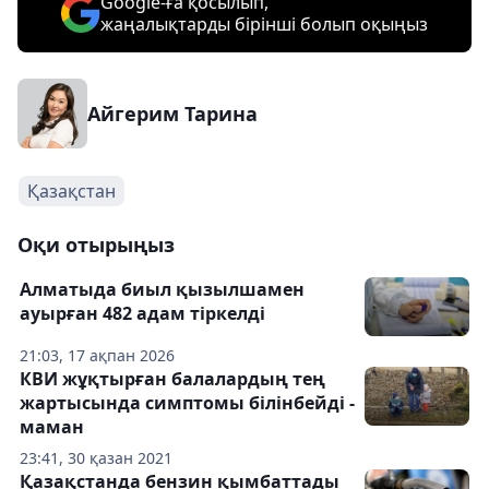
Google-ға қосылып,
жаңалықтарды бірінші болып оқыңыз
Айгерим Тарина
Қазақстан
Оқи отырыңыз
Алматыда биыл қызылшамен
ауырған 482 адам тіркелді
21:03, 17 ақпан 2026
КВИ жұқтырған балалардың тең
жартысында симптомы білінбейді -
маман
23:41, 30 қазан 2021
Қазақстанда бензин қымбаттады