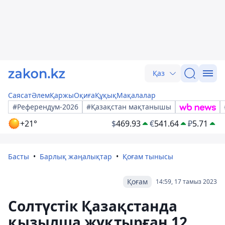
Қаз
Саясат
Әлем
Қаржы
Оқиға
Құқық
Мақалалар
#Референдум-2026
#Қазақстан мақтанышы
+21°
$
469.93
€
541.64
₽
5.71
Басты
Барлық жаңалықтар
Қоғам тынысы
Қоғам
14:59, 17 тамыз 2023
Солтүстік Қазақстанда
қызылша жұқтырған 12