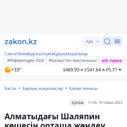
Қаз
Саясат
Әлем
Қаржы
Оқиға
Құқық
Мақалалар
#Референдум-2026
#Қазақстан мақтанышы
+33°
$
469.93
€
541.64
₽
5.71
Басты
Барлық жаңалықтар
Қоғам тынысы
Қоғам
17:34, 18 тамыз 2023
Алматыдағы Шаляпин
көшесін орташа жөндеу