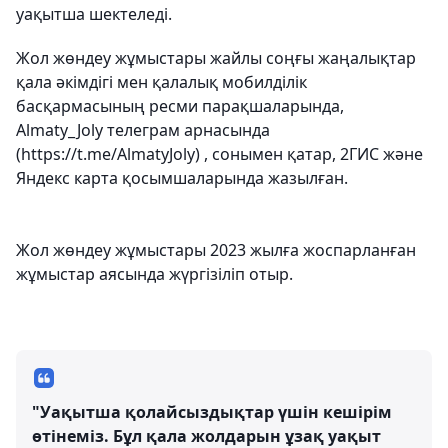
уақытша шектеледі.
Жол жөндеу жұмыстары жайлы соңғы жаңалықтар
қала әкімдігі мен қалалық мобилділік
басқармасының ресми парақшаларында,
Almaty_Joly телеграм арнасында
(https://t.me/AlmatyJoly) , сонымен қатар, 2ГИС және
Яндекс карта қосымшаларында жазылған.
Жол жөндеу жұмыстары 2023 жылға жоспарланған
жұмыстар аясында жүргізіліп отыр.
"Уақытша қолайсыздықтар үшін кешірім
өтінеміз. Бұл қала жолдарын ұзақ уақыт