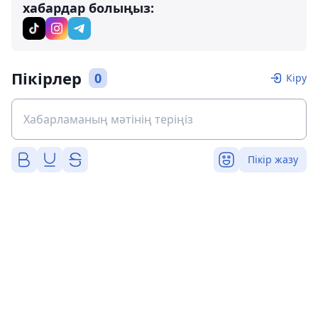
хабардар болыңыз:
Пікірлер
0
Кіру
Пікір жазу