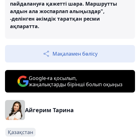
пайдалануға қажетті шара. Маршрутты
алдын ала жоспарлап алыңыздар",
-делінген әкімдік таратқан ресми
ақпаратта.
Мақаламен бөлісу
Google-ға қосылып,
жаңалықтарды бірінші болып оқыңыз
Айгерим Тарина
Қазақстан