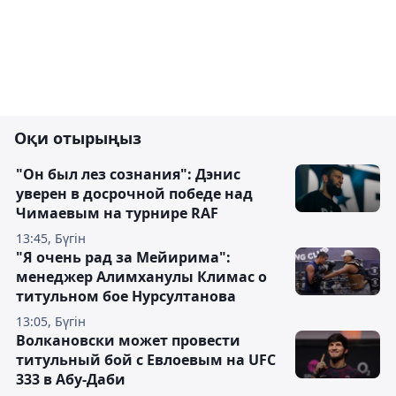
Оқи отырыңыз
"Он был лез сознания": Дэнис
уверен в досрочной победе над
Чимаевым на турнире RAF
13:45, Бүгін
"Я очень рад за Мейирима":
менеджер Алимханулы Климас о
титульном бое Нурсултанова
13:05, Бүгін
Волкановски может провести
титульный бой с Евлоевым на UFC
333 в Абу-Даби