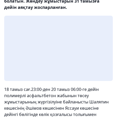
болатын. Жөндеу жұмыстарын 31 тамызға
дейін аяқтау жоспарланған.
18 тамыз сағ.23:00-ден 20 тамыз 06:00-ге дейін
полимерлі асфальтбетон жабынын төсеу
жұмыстарының жүргізілуіне байланысты Шаляпин
көшесінің Әшімов көшесінен Яссауи көшесіне
дейінгі бөлігінде көлік қозғалысы толығымен