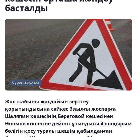
басталды
Сурет: Zakon.kz
Жол жабыны жағдайын зерттеу
қорытындысына сәйкес биылғы жоспарға
Шаляпин көшесінің Береговой көшесінен
Әшімов көшесіне дейінгі ұзындығы 4 шақырым
бөлігін қосу туралы шешім қабылданған