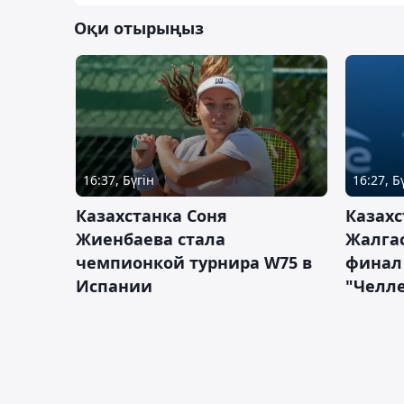
Оқи отырыңыз
16:37, Бүгін
16:27, Б
Казахстанка Соня
Казахс
Жиенбаева стала
Жалгас
чемпионкой турнира W75 в
финал
Испании
"Челле