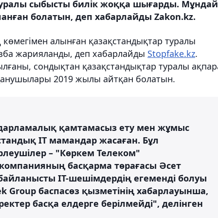
уралы сыбысты билік жоққа шығарды. Мұндай
анған болатын, деп хабарлайды Zakon.kz.
ң көмегімен алынған қазақстандықтар туралы
азба жарияланды, деп хабарлайды
Stopfake.kz
.
лғаны, сондықтан қазақстандықтар туралы ақпар
олданушылары 2019 жылы айтқан болатын.
дарламалық қамтамасыз ету мен жұмыс
тандық IT мамандар жасаған. Бұл
леушілер – "Көркем Телеком"
 компанияның басқарма төрағасы Әсет
 байланысты IT-шешімдердің егеменді болуы
ek Group баспасөз қызметінің хабарлауынша,
ектер басқа елдерге берілмейді", делінген