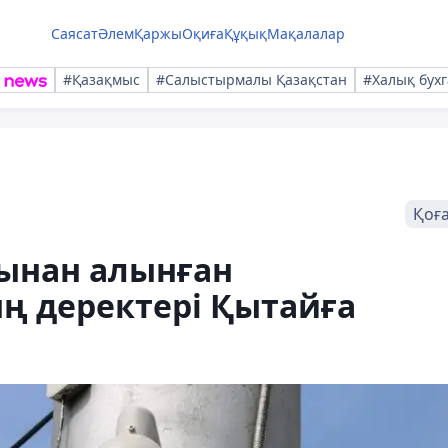
Саясат
Әлем
Қаржы
Оқиға
Құқық
Мақалалар
#Қазақмыс
#Салыстырмалы Қазақстан
#Халық бухг
Қоғ
рынан алынған
ң деректері Қытайға