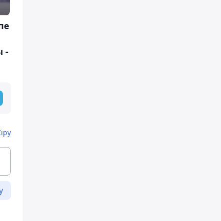
пе
 -
Кіру
у