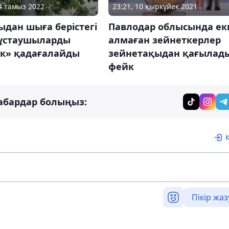
24 тамыз 2022
23:21, 10 қыркүйек 2021
дан шыға берістегі
Павлодар облысында ек
 ұстаушыларды
алмаған зейнеткерлер
ек» қадағалайды
зейнетақыдан қағылады
фейк
абардар болыңыз:
Пікір жаз