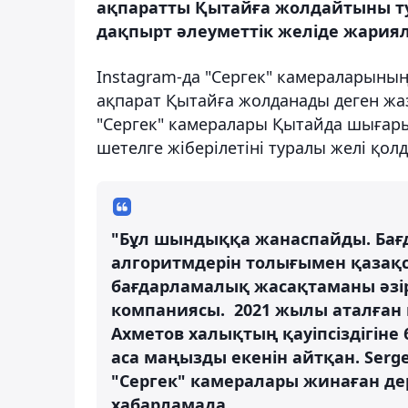
ақпаратты Қытайға жолдайтыны т
дақпырт әлеуметтік желіде жариял
Instagram-да "Сергек" камераларыны
ақпарат Қытайға жолданады деген ж
"Сергек" камералары Қытайда шығары
шетелге жіберілетіні туралы желі қ
"Бұл шындыққа жанаспайды. Бағ
алгоритмдерін толығымен қазақс
бағдарламалық жасақтаманы әзір
компаниясы. 2021 жылы аталған
Ахметов халықтың қауіпсіздігіне
аса маңызды екенін айтқан. Serg
"Сергек" камералары жинаған дер
хабарламада.