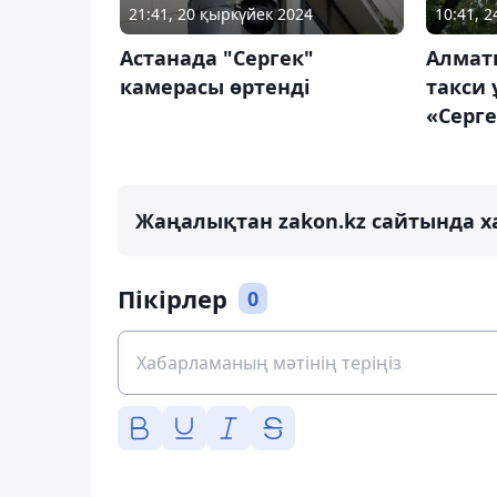
21:41, 20 қыркүйек 2024
10:41, 
Астанада "Сергек"
Алматы
камерасы өртенді
такси
«Серг
Жаңалықтан zakon.kz сайтында х
Пікірлер
0