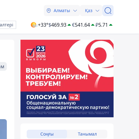
Алматы
Қаз
+33°
$
469.93
€
541.64
₽
5.71
алтері
ам
Соңғы
Танымал