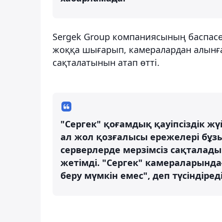
Sergek Group компаниясының баспасө
жоққа шығарып, камералардан алынға
сақталатынын атап өтті.
"Сергек" қоғамдық қауіпсіздік ж
ал жол қозғалысы ережелері бұз
серверлерде мерзімсіз сақталады
жетімді. "Сергек" камераларында
беру мүмкін емес", деп түсіндіре