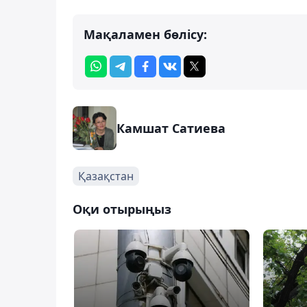
Мақаламен бөлісу:
Камшат Сатиева
Қазақстан
Оқи отырыңыз