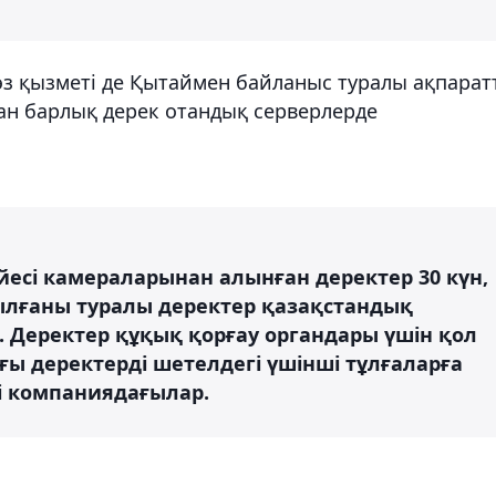
з қызметі де Қытаймен байланыс туралы ақпарат
н барлық дерек отандық серверлерде
үйесі камераларынан алынған деректер 30 күн,
ылғаны туралы деректер қазақстандық
. Деректер құқық қорғау органдары үшін қол
ғы деректерді шетелдегі үшінші тұлғаларға
ді компаниядағылар.