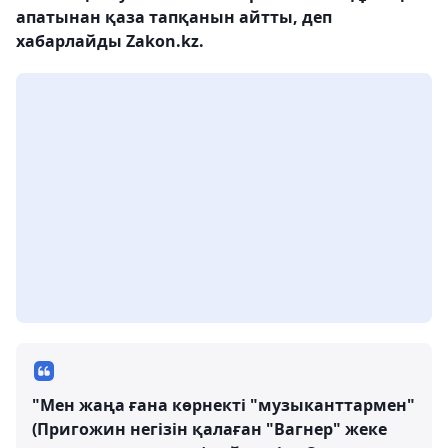
апатынан қаза тапқанын айтты, деп
хабарлайды Zakon.kz.
"Мен жаңа ғана көрнекті "музыканттармен"
(Пригожин негізін қалаған "Вагнер" жеке