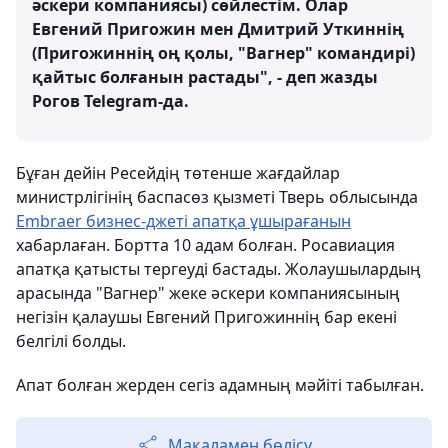
әскери компаниясы) сөйлестім. Олар
Евгений Пригожин мен Дмитрий Уткиннің
(Пригожиннің оң қолы, "Вагнер" командирі)
қайтыс болғанын растады", - деп жазды
Рогов Telegram-да.
Бұған дейін Ресейдің төтенше жағдайлар
министрлігінің баспасөз қызметі Тверь облысында
Embraer бизнес-джеті апатқа ұшырағанын
хабарлаған. Бортта 10 адам болған. Росавиация
апатқа қатысты тергеуді бастады. Жолаушылардың
арасында "Вагнер" жеке әскери компаниясының
негізін қалаушы Евгений Пригожиннің бар екені
белгілі болды.
Апат болған жерден сегіз адамның мәйіті табылған.
Мақаламен бөлісу