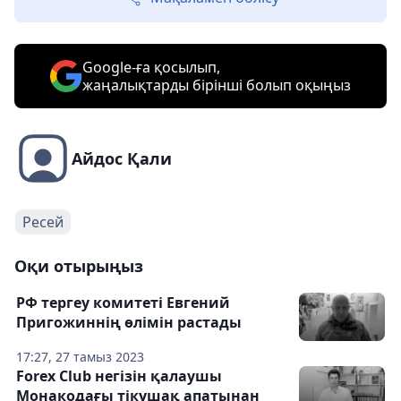
Google-ға қосылып,
жаңалықтарды бірінші болып оқыңыз
Айдос Қали
Ресей
Оқи отырыңыз
РФ тергеу комитеті Евгений
Пригожиннің өлімін растады
17:27, 27 тамыз 2023
Forex Club негізін қалаушы
Монакодағы тікұшақ апатынан