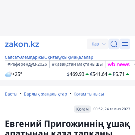
Қаз
Саясат
Әлем
Қаржы
Оқиға
Құқық
Мақалалар
#Референдум-2026
#Қазақстан мақтанышы
+25°
$
469.93
€
541.64
₽
5.71
Басты
Барлық жаңалықтар
Қоғам тынысы
Қоғам
00:52, 24 тамыз 2023
Евгений Пригожиннің ұшақ
апатынан қаза тапқаны