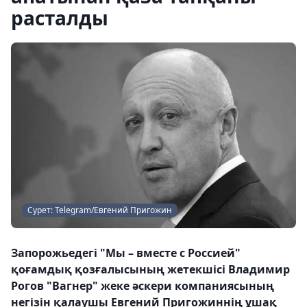
расталды
Сурет: Telegram/Евгений Пригожин
Запорожьедегі "Мы – вместе с Россией"
қоғамдық қозғалысының жетекшісі Владимир
Рогов "Вагнер" жеке әскери компаниясының
негізін қалаушы Евгений Пригожиннің ұшақ