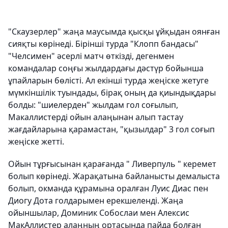
"Скаузерлер" жаңа маусымда қысқы ұйқыдан оянған
сияқты көрінеді. Бірінші турда "Клопп бандасы"
"Челсимен" әсерлі матч өткізді, дегенмен
командалар соңғы жылдардағы дәстүр бойынша
ұпайларын бөлісті. Ал екінші турда жеңіске жетуге
мүмкіншілік туындады, бірақ оның да қиындықдары
болды: "шиелерден" жылдам гол соғылып,
Макаллистерді ойын алаңынан алып тастау
жағдайларына қарамастан, "қызылдар" 3 гол соғып
жеңіске жетті.
Ойын тұрғысынан қарағанда " Ливерпуль " керемет
болып көрінеді. Жарақатына байланысты демалыста
болып, окманда құрамына оралған Луис Диас пен
Диогу Дота голдарымен ерекшеленді. Жаңа
ойыншылар, Доминик Собослаи мен Алексис
МакАллистер алаңның ортасында пайда болған