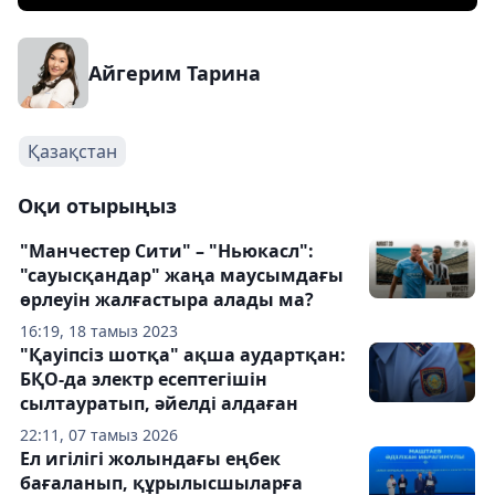
Айгерим Тарина
Қазақстан
Оқи отырыңыз
"Манчестер Сити" – "Ньюкасл":
"сауысқандар" жаңа маусымдағы
өрлеуін жалғастыра алады ма?
16:19, 18 тамыз 2023
"Қауіпсіз шотқа" ақша аудартқан:
БҚО-да электр есептегішін
сылтауратып, әйелді алдаған
22:11, 07 тамыз 2026
Ел игілігі жолындағы еңбек
бағаланып, құрылысшыларға