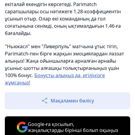
екіталай екендігін көрсетеді. Parimatch
сарапшылары осы нәтижеге 1.28-коэффициентін
ұсынып отыр. Олар екі команданың да гол
соғатынына сенімді, оның ықтималдығын 1.46-ға
бағалайды.
"Ньюкасл" мен "Ливерпуль" матчына ұтыс тігіп,
Parimatch-пен бірге жарқын эмоциялардан ләззат
алыңыз! Жаңа ойыншыларға арналған арнайы
ұсыныс-шотты алғашқы толықтырғаныңыз үшін
100% бонус.
Бонусты алыңыз да, игіліңізге
жұмсаңыз!
Мақаламен бөлісу
Google-ға қосылып,
жаңалықтарды бірінші болып оқыңыз