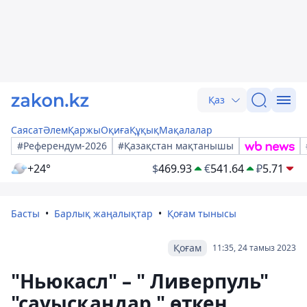
Қаз
Саясат
Әлем
Қаржы
Оқиға
Құқық
Мақалалар
#Референдум-2026
#Қазақстан мақтанышы
+24°
$
469.93
€
541.64
₽
5.71
Басты
Барлық жаңалықтар
Қоғам тынысы
Қоғам
11:35, 24 тамыз 2023
"Ньюкасл" – " Ливерпуль"
"сауысқандар " өткен