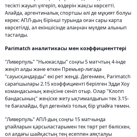
тесікті жауып үлгеріп, өздерін жақсы көрсетті.
Алайда, аргентиналық спортшы әлі де мұқият болуы
керек: АПЛ-дың бірінші турында оған сары карта
көрсетілді, ал екіншісінде алаңнан мүлдем алынып
тасталды.
Parimatch аналитикасы мен коэффициенттері
"Ливерпуль" "Ньюкаслды" соңғы 5 матчтың 4-інде
жеңіп алды және өткен Премьер-лигада
"сауысқандарды" екі рет жеңді. Дегенмен, Parimatch
сарапшылары 2.15 коэффициенті берілген Эдди Хоу
командасының жеңісіне сеніп отыр. Олар "Клопп
бандасының" жеңіске жету ықтималдығын тек 3.15-
те бағалайды, бұл дегеніміз толық бір ұпайға төмен.
"Ливерпуль" АПЛ-дың соңғы 15 матчында
ұпайларын қарсыластарымен тек төрт рет бөліскен,
ол алдағы шайқастың тең есеппен аяқталуы