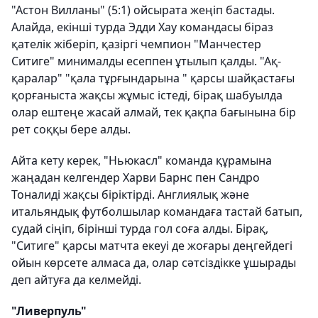
"Астон Вилланы" (5:1) ойсырата жеңіп бастады.
Алайда, екінші турда Эдди Хау командасы біраз
қателік жіберіп, қазіргі чемпион "Манчестер
Ситиге" минималды есеппен ұтылып қалды. "Ақ-
қаралар" "қала тұрғындарына " қарсы шайқастағы
қорғаныста жақсы жұмыс істеді, бірақ шабуылда
олар ештеңе жасай алмай, тек қақпа бағынына бір
рет соққы бере алды.
Айта кету керек, "Ньюкасл" команда құрамына
жаңадан келгендер Харви Барнс пен Сандро
Тоналиді жақсы біріктірді. Англиялық және
итальяндық футболшылар командаға тастай батып,
судай сіңіп, бірінші турда гол соға алды. Бірақ,
"Ситиге" қарсы матчта екеуі де жоғары деңгейдегі
ойын көрсете алмаса да, олар сәтсіздікке ұшырады
деп айтуға да келмейді.
"Ливерпуль"