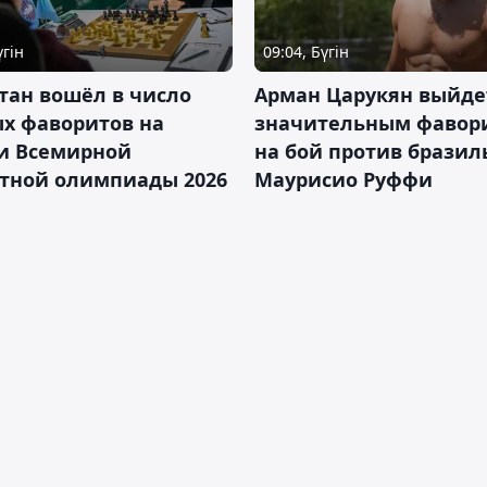
үгін
09:04, Бүгін
тан вошёл в число
Арман Царукян выйде
х фаворитов на
значительным фавор
и Всемирной
на бой против бразил
тной олимпиады 2026
Маурисио Руффи