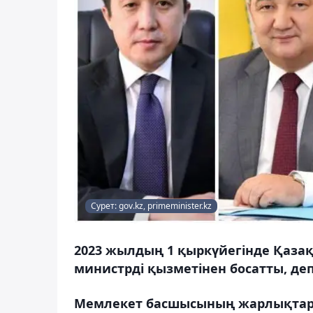
Сурет: gov.kz, primeminister.kz
2023 жылдың 1 қыркүйегінде Қазақ
министрді қызметінен босатты, деп
Мемлекет басшысының жарлықта