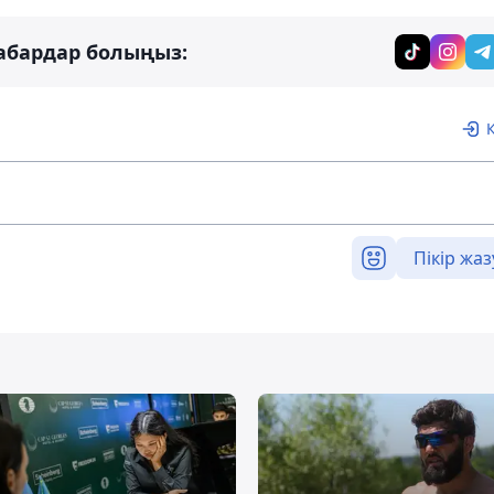
абардар болыңыз:
Пікір жаз