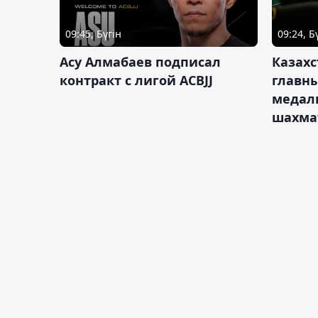
09:45, Бүгін
09:24, Б
Асу Алмабаев подписал
Казахс
контракт с лигой ACBJJ
главны
медал
шахма