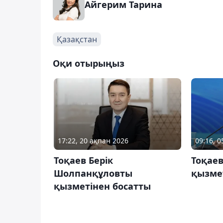
Айгерим Тарина
Қазақстан
Оқи отырыңыз
17:22, 20 ақпан 2026
09:16, 
Тоқаев Берік
Тоқаев
Шолпанқұловты
қызме
қызметінен босатты