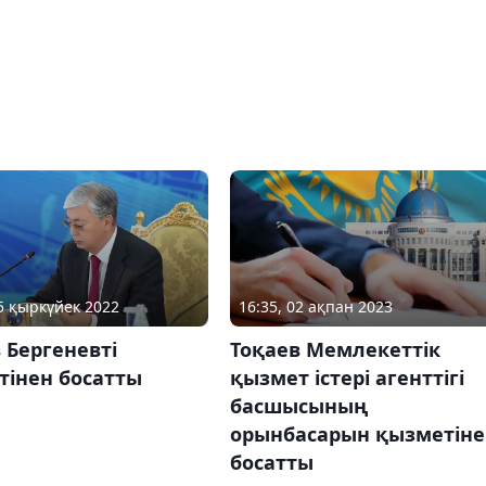
16:35, 02 ақпан 2023
05 қыркүйек 2022
Тоқаев Мемлекеттік
 Бергеневті
қызмет істері агенттігі
тінен босатты
басшысының
орынбасарын қызметіне
босатты