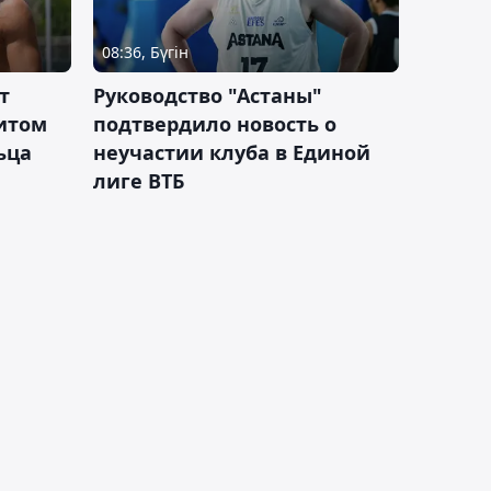
08:36, Бүгін
т
Руководство "Астаны"
итом
подтвердило новость о
ьца
неучастии клуба в Единой
лиге ВТБ