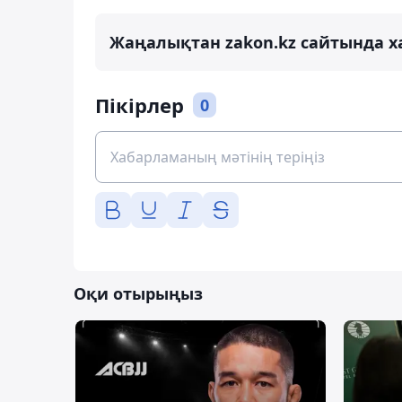
Жаңалықтан zakon.kz сайтында х
Пікірлер
0
Оқи отырыңыз