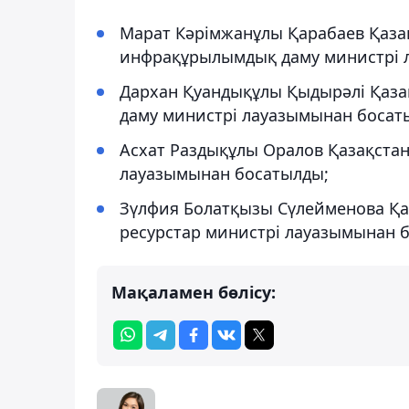
Марат Кәрімжанұлы Қарабаев Қаза
инфрақұрылымдық даму министрі 
Дархан Қуандықұлы Қыдырәлі Қаза
даму министрі лауазымынан босат
Асхат Раздықұлы Оралов Қазақста
лауазымынан босатылды;
Зүлфия Болатқызы Сүлейменова Қа
ресурстар министрі лауазымынан 
Мақаламен бөлісу: