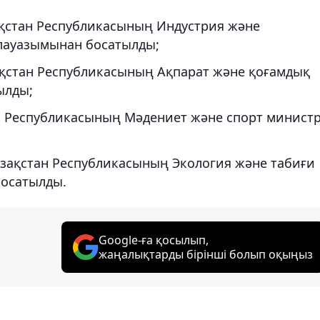
қстан Республикасының Индустрия және
лауазымынан босатылды;
қстан Республикасының Ақпарат және қоғамдық
ылды;
н Республикасының Мәдениет және спорт министр
зақстан Республикасының Экология және табиғи
босатылды.
Google-ға қосылып,
жаңалықтарды бірінші болып оқыңыз