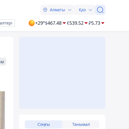
Алматы
Қаз
+29°
$
467.48
€
539.52
₽
5.73
алтері
ам
Соңғы
Танымал