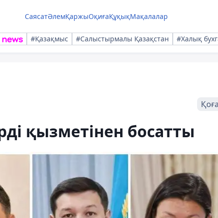
Саясат
Әлем
Қаржы
Оқиға
Құқық
Мақалалар
#Қазақмыс
#Салыстырмалы Қазақстан
#Халық бухг
Қоғ
рді қызметінен босатты