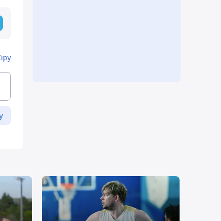
Кіру
у