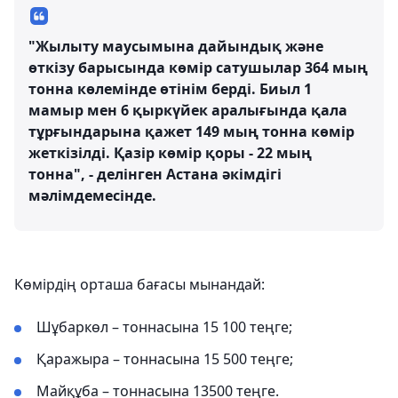
"Жылыту маусымына дайындық және
өткізу барысында көмір сатушылар 364 мың
тонна көлемінде өтінім берді. Биыл 1
мамыр мен 6 қыркүйек аралығында қала
тұрғындарына қажет 149 мың тонна көмір
жеткізілді. Қазір көмір қоры - 22 мың
тонна", - делінген Астана әкімдігі
мәлімдемесінде.
Көмірдің орташа бағасы мынандай:
Шұбаркөл – тоннасына 15 100 теңге;
Қаражыра – тоннасына 15 500 теңге;
Майқұба – тоннасына 13500 теңге.