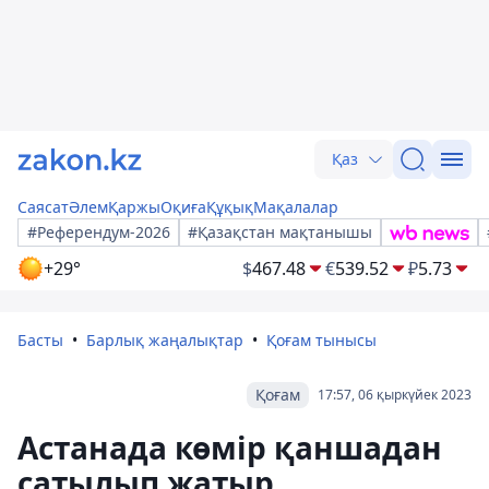
Қаз
Саясат
Әлем
Қаржы
Оқиға
Құқық
Мақалалар
#Референдум-2026
#Қазақстан мақтанышы
+29°
$
467.48
€
539.52
₽
5.73
Басты
Барлық жаңалықтар
Қоғам тынысы
Қоғам
17:57, 06 қыркүйек 2023
Астанада көмір қаншадан
сатылып жатыр