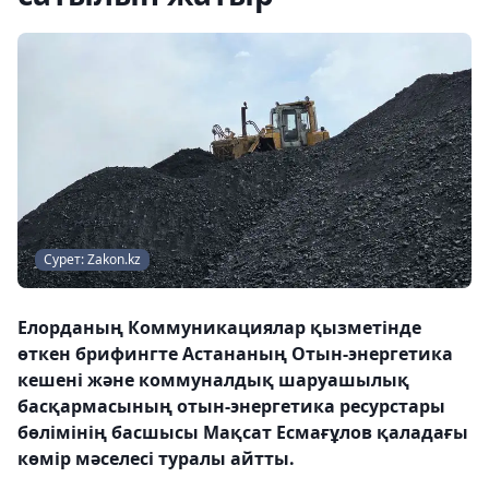
Сурет: Zakon.kz
Елорданың Коммуникациялар қызметінде
өткен брифингте Астананың Отын-энергетика
кешені және коммуналдық шаруашылық
басқармасының отын-энергетика ресурстары
бөлімінің басшысы Мақсат Есмағұлов қаладағы
көмір мәселесі туралы айтты.