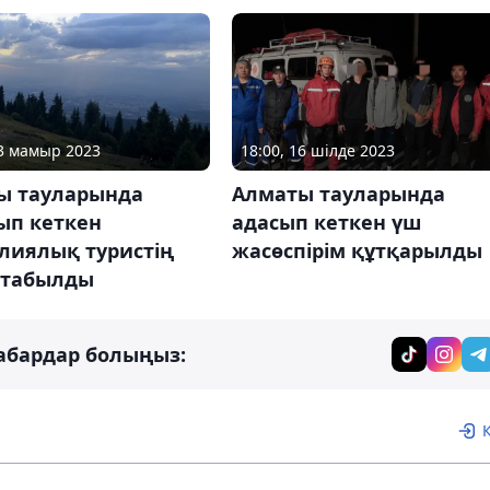
23 мамыр 2023
18:00, 16 шілде 2023
ы тауларында
Алматы тауларында
ып кеткен
адасып кеткен үш
лиялық туристің
жасөспірім құтқарылды
і табылды
абардар болыңыз: