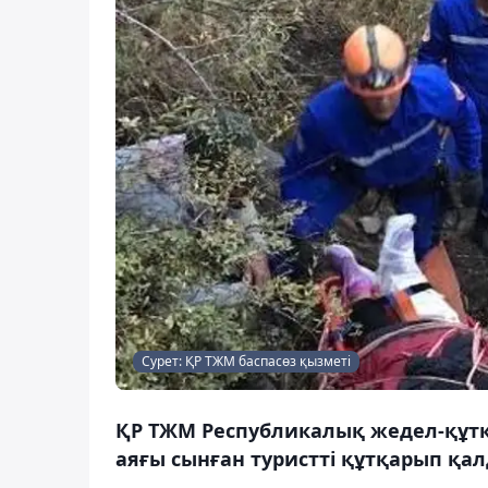
Сурет: ҚР ТЖМ баспасөз қызметі
ҚР ТЖМ Республикалық жедел-құт
аяғы сынған туристті құтқарып қал