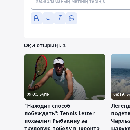
Оқи отырыңыз
09:00, Бүгін
08:19, Б
"Находит способ
Легенд
побеждать": Tennis Letter
подетв
похвалил Рыбакину за
Чарль
трудовую победу в Торонто
Царук