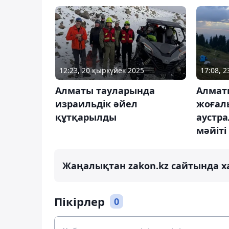
12:23, 20 қыркүйек 2025
17:08, 
Алматы тауларында
Алмат
израильдік әйел
жоғал
құтқарылды
аустра
мәйіт
Жаңалықтан zakon.kz сайтында х
Пікірлер
0