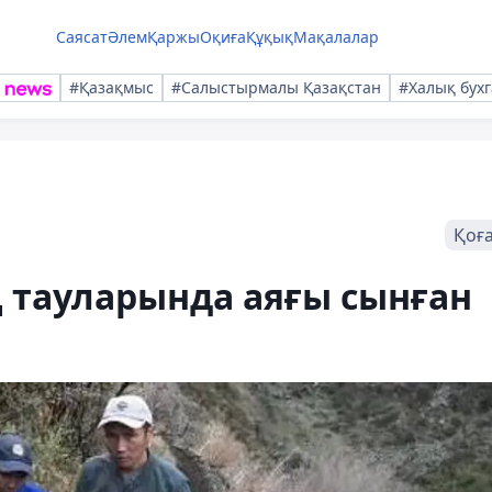
Саясат
Әлем
Қаржы
Оқиға
Құқық
Мақалалар
#Қазақмыс
#Салыстырмалы Қазақстан
#Халық бухг
Қоғ
тауларында аяғы сынған