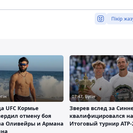
Пікір жаз
үгін
07:47, Бүгін
а UFC Кормье
Зверев вслед за Синн
ердил отмену боя
квалифицировался н
за Оливейры и Армана
Итоговый турнир ATP-
яна