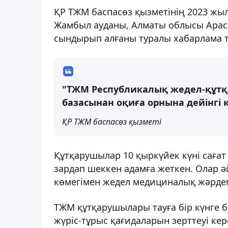
ҚР ТЖМ баспасөз қызметінің 2023 жы
Жамбыл ауданы, Алматы облысы Араса
сындырып алғаны туралы хабарлама 
"ТЖМ Республикалық жедел-құтқа
базасынан оқиға орнына дейінгі
ҚР ТЖМ баспасөз қызметі
Құтқарушылар 10 қыркүйек күні сағат
зардап шеккен адамға жеткен. Олар әйе
көмегімен жедел медициналық жәрдем 
ТЖМ құтқарушылары тауға бір күнге б
жүріс-тұрыс қағидаларын зерттеуі кере