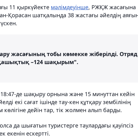
лғы 11 қыркүйекте
мәлімдеуінше
, РЖҚЖ жасағына
н-Қорасан шатқалында 38 жастағы әйелдің аяғы
түскен.
ру жасағының тобы көмекке жіберілді. Отряд
 қашықтық –124 шақырым".
 18:47-де шақыру орнына және 15 минуттан кейін
лді екі сағат ішінде тау-кен құтқару зембілінің
көлігіне дейін тар, тік жолмен алып барды.
олса да шығатын туристерге таулардағы қауіпсіз
к екенін ескертті.