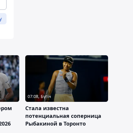
у
07:08, Бүгін
ером
Cтала известна
а
потенциальная соперница
2026
Рыбакиной в Торонто