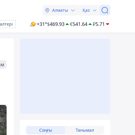
Алматы
Қаз
+31°
$
469.93
€
541.64
₽
5.71
алтері
ам
Соңғы
Танымал