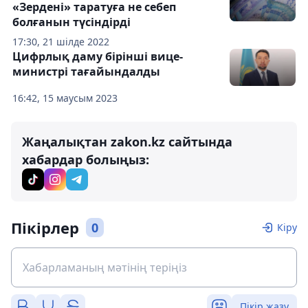
«Зердені» таратуға не себеп
болғанын түсіндірді
17:30, 21 шілде 2022
Цифрлық даму бірінші вице-
министрі тағайындалды
16:42, 15 маусым 2023
Жаңалықтан zakon.kz сайтында
хабардар болыңыз:
Пікірлер
0
Кіру
Пікір жазу