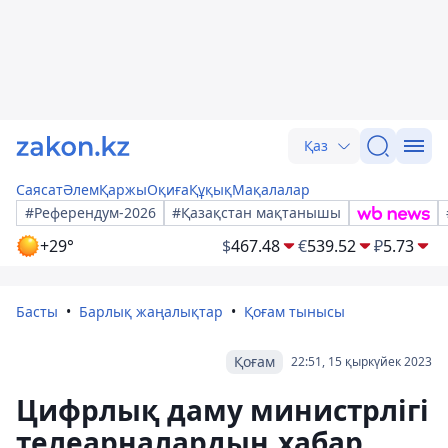
Қаз
Саясат
Әлем
Қаржы
Оқиға
Құқық
Мақалалар
#Референдум-2026
#Қазақстан мақтанышы
+29°
$
467.48
€
539.52
₽
5.73
Басты
Барлық жаңалықтар
Қоғам тынысы
Қоғам
22:51, 15 қыркүйек 2023
Цифрлық даму министрлігі
телеарналардың хабар