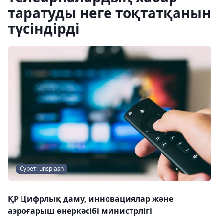
таратуды неге тоқтатқанын
түсіндірді
Сурет: unsplash
ҚР Цифрлық даму, инновациялар және
аэроғарыш өнеркәсібі министрлігі