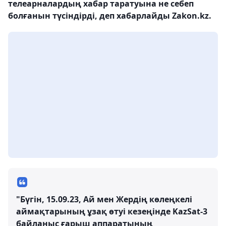
телеарналардың хабар таратуына не себеп
болғанын түсіндірді, деп хабарлайды Zakon.kz.
"Бүгін, 15.09.23, Ай мен Жердің көлеңкелі
аймақтарының ұзақ өтуі кезеңінде KazSat-3
байланыс ғарыш аппаратының