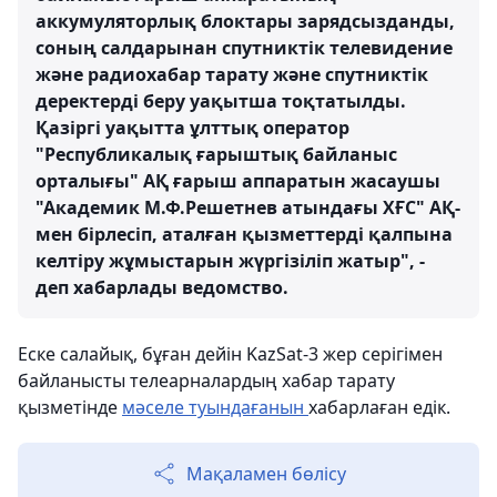
аккумуляторлық блоктары зарядсызданды,
соның салдарынан спутниктік телевидение
және радиохабар тарату және спутниктік
деректерді беру уақытша тоқтатылды.
Қазіргі уақытта ұлттық оператор
"Республикалық ғарыштық байланыс
орталығы" АҚ ғарыш аппаратын жасаушы
"Академик М.Ф.Решетнев атындағы ХҒС" АҚ-
мен бірлесіп, аталған қызметтерді қалпына
келтіру жұмыстарын жүргізіліп жатыр", -
деп хабарлады ведомство.
Еске салайық, бұған дейін KazSat-3 жер серігімен
байланысты телеарналардың хабар тарату
қызметінде
мәселе туындағанын
хабарлаған едік.
Мақаламен бөлісу