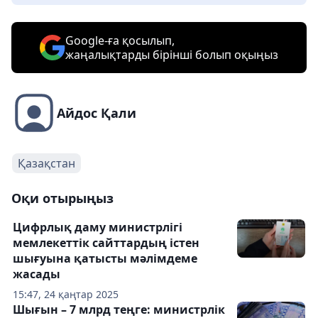
Google-ға қосылып,
жаңалықтарды бірінші болып оқыңыз
Айдос Қали
Қазақстан
Оқи отырыңыз
Цифрлық даму министрлігі
мемлекеттік сайттардың істен
шығуына қатысты мәлімдеме
жасады
15:47, 24 қаңтар 2025
Шығын – 7 млрд теңге: министрлік