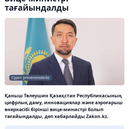
тағайындалды
Сурет: primeminister.kz
Қаныш Төлеушин Қазақстан Республикасының
цифрлық даму, инновациялар және аэроғарыш
өнеркәсібі бірінші вице-министрі болып
тағайындалды, деп хабарлайды Zakon.kz.