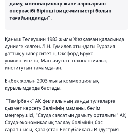
даму, инновациялар және аэроғарыш
өнеркәсібі бірінші вице-министрі болып
тағайындалды".
Қаныш Төлеушин 1983 жылы Жезқазған қаласында
дүниеге келген. Л.Н. Гумилев атындағы Еуразия
ұлттық университетін, Оксфорд Брукс
университетін, Массачусетс технологиялық
институтын тәмамдаған.
Еңбек жолын 2003 жылы коммерциялық
құрылымдарда бастады.
"Темірбанк" АҚ филиалының заңды тұлғаларға
қызмет көрсету бөлімінің маманы, бөлім
меңгерушісі, "Сауда саясатын дамыту орталығы" АҚ
Сауда-экономикалық талдау бөлімінің бас
сарапшысы, Қазақстан Республикасы Индустрия