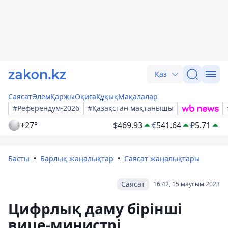
Қаз
Саясат
Әлем
Қаржы
Оқиға
Құқық
Мақалалар
#Референдум-2026
#Қазақстан мақтанышы
+27°
$
469.93
€
541.64
₽
5.71
Басты
Барлық жаңалықтар
Саясат жаңалықтары
Саясат
16:42, 15 маусым 2023
Цифрлық даму бірінші
вице-министрі