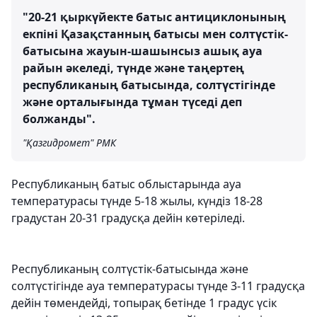
"20-21 қыркүйекте батыс антициклонының
екпіні Қазақстанның батысы мен солтүстік-
батысына жауын-шашынсыз ашық ауа
райын әкеледі, түнде және таңертең
республиканың батысында, солтүстігінде
және орталығында тұман түседі деп
болжанды".
"Қазгидромет" РМК
Республиканың батыс облыстарында ауа
температурасы түнде 5-18 жылы, күндіз 18-28
градустан 20-31 градусқа дейін көтеріледі.
Республиканың солтүстік-батысында және
солтүстігінде ауа температурасы түнде 3-11 градусқа
дейін төмендейді, топырақ бетінде 1 градус үсік