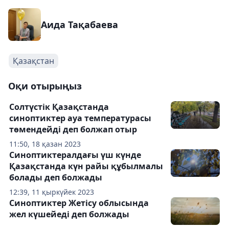
Аида Тақабаева
Қазақстан
Оқи отырыңыз
Солтүстік Қазақстанда
синоптиктер ауа температурасы
төмендейді деп болжап отыр
11:50, 18 қазан 2023
Синоптиктералдағы үш күнде
Қазақстанда күн райы құбылмалы
болады деп болжады
12:39, 11 қыркүйек 2023
Синоптиктер Жетісу облысында
жел күшейеді деп болжады