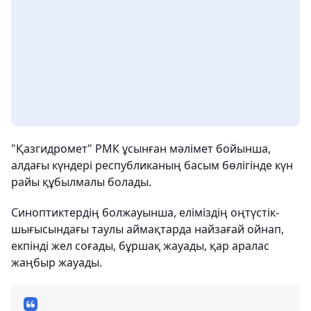
"Қазгидромет" РМК ұсынған мәлімет бойынша,
алдағы күндері республиканың басым бөлігінде күн
райы құбылмалы болады.
Синоптиктердің болжауынша, еліміздің оңтүстік-
шығысындағы таулы аймақтарда найзағай ойнап,
екпінді жел соғады, бұршақ жауады, қар аралас
жаңбыр жауады.