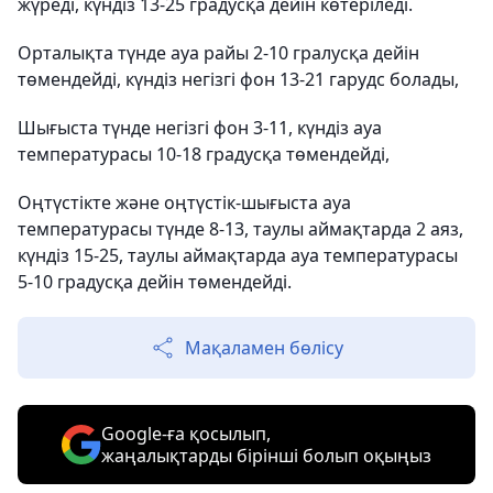
жүреді, күндіз 13-25 градусқа дейін көтеріледі.
Орталықта түнде ауа райы 2-10 гралусқа дейін
төмендейді, күндіз негізгі фон 13-21 гарудс болады,
Шығыста түнде негізгі фон 3-11, күндіз ауа
температурасы 10-18 градусқа төмендейді,
Оңтүстікте және оңтүстік-шығыста ауа
температурасы түнде 8-13, таулы аймақтарда 2 аяз,
күндіз 15-25, таулы аймақтарда ауа температурасы
5-10 градусқа дейін төмендейді.
Мақаламен бөлісу
Google-ға қосылып,
жаңалықтарды бірінші болып оқыңыз