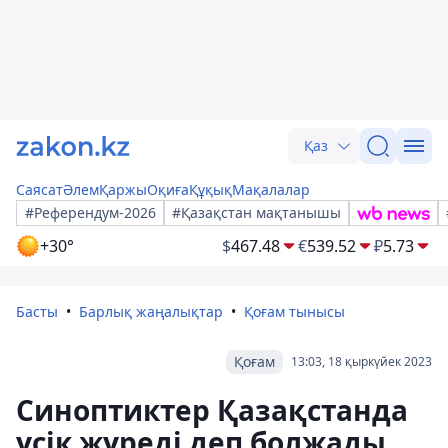
Қаз
Саясат
Әлем
Қаржы
Оқиға
Құқық
Мақалалар
#Референдум-2026
#Қазақстан мақтанышы
+30°
$
467.48
€
539.52
₽
5.73
Басты
Барлық жаңалықтар
Қоғам тынысы
Қоғам
13:03, 18 қыркүйек 2023
Синоптиктер Қазақстанда
үсік жүреді деп болжады