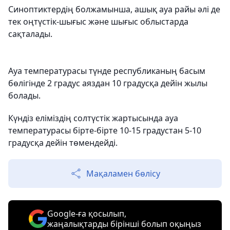
Синоптиктердің болжамынша, ашық ауа райы әлі де
тек оңтүстік-шығыс және шығыс облыстарда
сақталады.
Ауа температурасы түнде республиканың басым
бөлігінде 2 градус аяздан 10 градусқа дейін жылы
болады.
Күндіз еліміздің солтүстік жартысында ауа
температурасы бірте-бірте 10-15 градустан 5-10
градусқа дейін төмендейді.
Мақаламен бөлісу
Google-ға қосылып,
жаңалықтарды бірінші болып оқыңыз