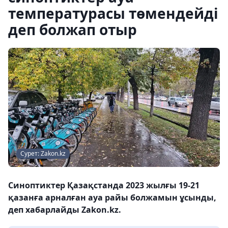
температурасы төмендейді
деп болжап отыр
Сурет: Zakon.kz
Синоптиктер Қазақстанда 2023 жылғы 19-21
қазанға арналған ауа райы болжамын ұсынды,
деп хабарлайды Zakon.kz.