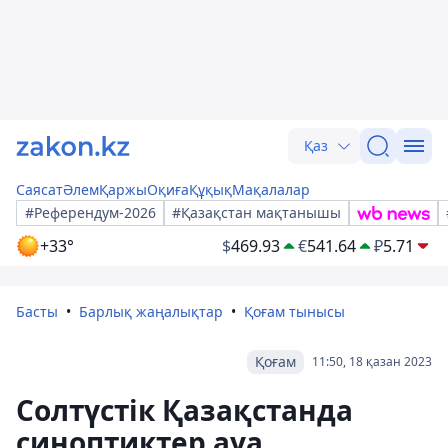
Қаз
Саясат
Әлем
Қаржы
Оқиға
Құқық
Мақалалар
#Референдум-2026
#Қазақстан мақтанышы
+33°
$
469.93
€
541.64
₽
5.71
Басты
Барлық жаңалықтар
Қоғам тынысы
Қоғам
11:50, 18 қазан 2023
Солтүстік Қазақстанда
синоптиктер ауа