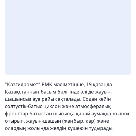
"Қазгидромет" РМК мәліметінше, 19 қазанда
Қазақстанның басым бөлігінде әлі де жауын-
шашынсыз ауа райы сақталады. Содан кейін
солтүстік-батыс циклон және атмосфералық
фронттар батыстан шығысқа қарай аумаққа жылжи
отырып, жауын-шашын (жаңбыр, қар) және
олардың жолында желдің күшеюін тудырады.