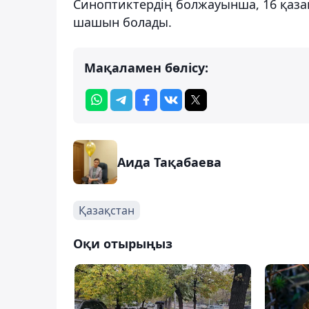
Синоптиктердің болжауынша, 16 қаз
шашын болады.
Мақаламен бөлісу:
Аида Тақабаева
Қазақстан
Оқи отырыңыз