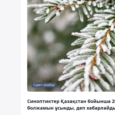
Сурет: pixabay
Синоптиктер Қазақстан бойынша 20
болжамын ұсынды, деп хабарлайды 