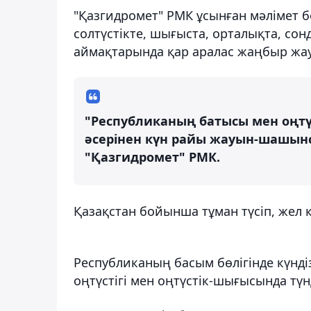
"Қазгидромет" РМК ұсынған мәлімет б
солтүстікте, шығыста, орталықта, со
аймақтарында қар аралас жаңбыр жа
"Республиканың батысы мен оңтү
әсерінен күн райы жауын-шашынс
"Қазгидромет" РМК.
Қазақстан бойынша тұман түсіп, жел 
Республиканың басым бөлігінде күндіз
оңтүстігі мен оңтүстік-шығысында түнд