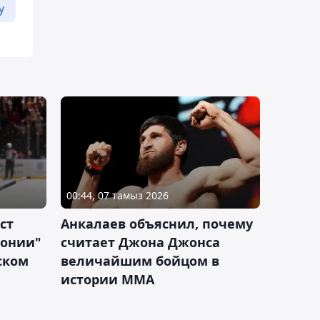
у
00:44, 07 тамыз 2026
ст
Анкалаев объяснил, почему
лонии"
считает Джона Джонса
ском
величайшим бойцом в
истории ММА