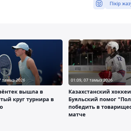
Пікір жаз
07 тамыз 2026
01:09, 07 тамыз 2026
вёнтек вышла в
Казахстанский хоккеи
тый круг турнира в
Буяльский помог "По
о
победить в товарище
матче