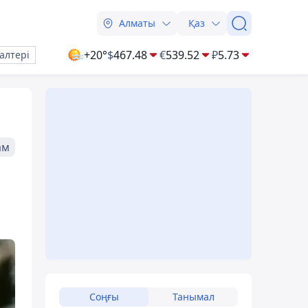
Алматы
Қаз
+20°
$
467.48
€
539.52
₽
5.73
алтері
ам
Соңғы
Танымал