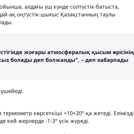
ойынша, алдағы үш күнде солтүстік-батыста,
ндай-ақ оңтүстік-шығыс Қазақстанның таулы
уады.
стігінде жоғары атмосфералық қысым өрісінің
ыз болады деп болжанды", – деп хабарлады
күшейеді.
 термометр көрсеткіші +10+20°-қа жетеді. Елімізд
е кей жерлерде -1-3° үсік жүреді.