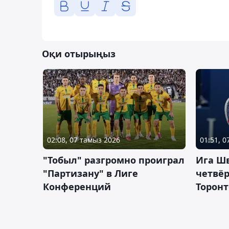
Оқи отырыңыз
02:08, 07 тамыз 2026
01:51, 
"Тобыл" разгромно проиграл
Ига Ш
"Партизану" в Лиге
четвёр
Конференций
Торонт