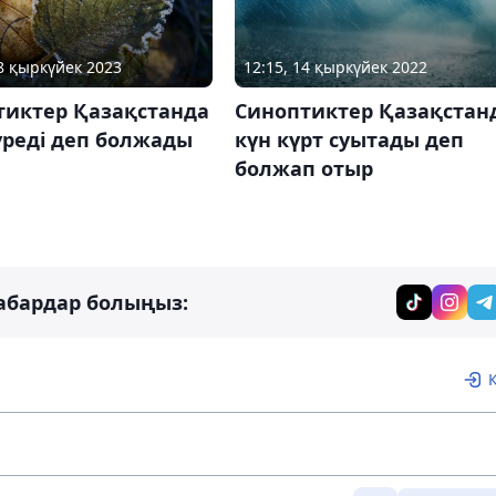
18 қыркүйек 2023
12:15, 14 қыркүйек 2022
тиктер Қазақстанда
Синоптиктер Қазақстан
үреді деп болжады
күн күрт суытады деп
болжап отыр
абардар болыңыз: