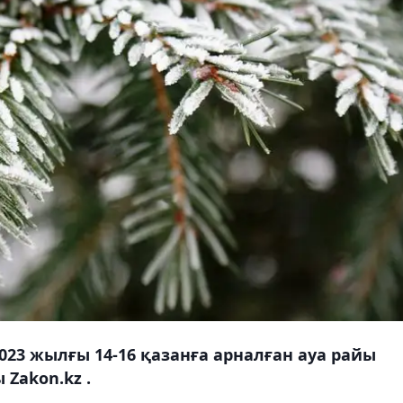
23 жылғы 14-16 қазанға арналған ауа райы
Zakon.kz .