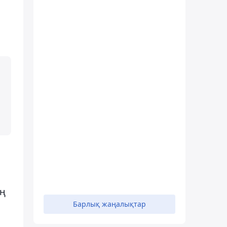
ің
Барлық жаңалықтар