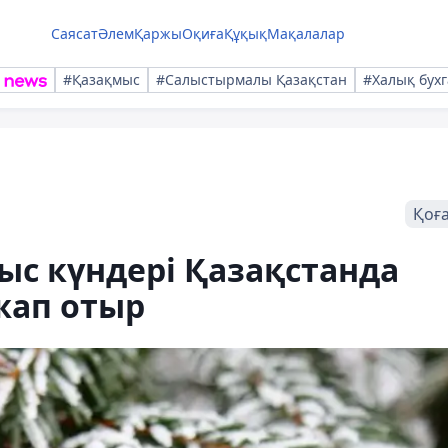
Саясат
Әлем
Қаржы
Оқиға
Құқық
Мақалалар
#Қазақмыс
#Салыстырмалы Қазақстан
#Халық бухг
Қоғ
с күндері Қазақстанда
лжап отыр