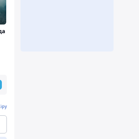
да
Кіру