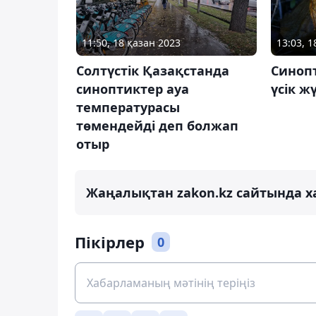
11:50, 18 қазан 2023
13:03, 
Солтүстік Қазақстанда
Синоп
синоптиктер ауа
үсік ж
температурасы
төмендейді деп болжап
отыр
Жаңалықтан zakon.kz сайтында х
Пікірлер
0