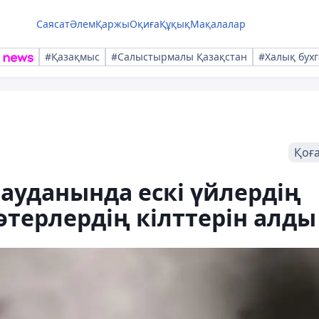
Саясат
Әлем
Қаржы
Оқиға
Құқық
Мақалалар
#Қазақмыс
#Салыстырмалы Қазақстан
#Халық бухг
Қоғ
ауданында ескі үйлердің
терлердің кілттерін алды