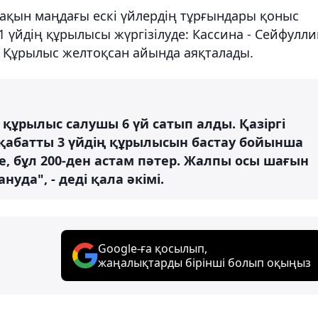
 жақын маңдағы ескі үйлердің тұрғындары қоныс
1 үйдің құрылысы жүргізілуде: Кассина - Сейфулли
 Құрылыс желтоқсан айында аяқталады.
құрылыс салушы 6 үй сатып алды. Қазіргі
 қабатты 3 үйдің құрылысын бастау бойынша
, бұл 200-ден астам пәтер. Жалпы осы шағын
уда", - деді қала әкімі.
Google-ға қосылып,
жаңалықтарды бірінші болып оқыңыз