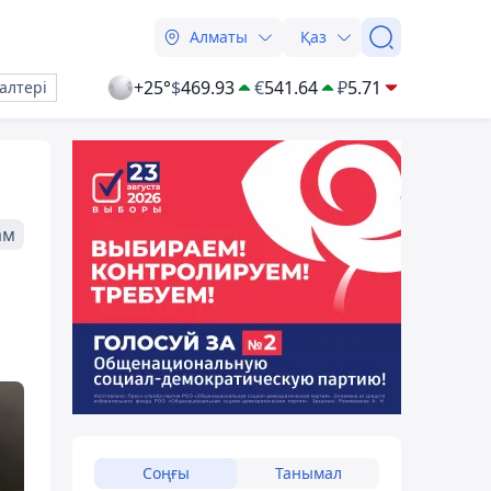
Алматы
Қаз
+25°
$
469.93
€
541.64
₽
5.71
алтері
ам
Соңғы
Танымал