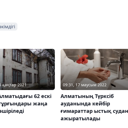
кімдігі
09:31, 17 маусым 2022
25 қаңтар 2021
Алматының Түрксіб
лматыдағы 62 ескі
ауданында кейбір
 тұрғындары жаңа
ғимараттар ыстық суда
өшіріледі
ажыратылады