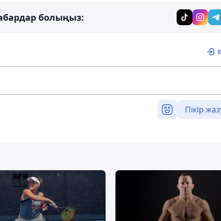
абардар болыңыз:
Пікір жаз