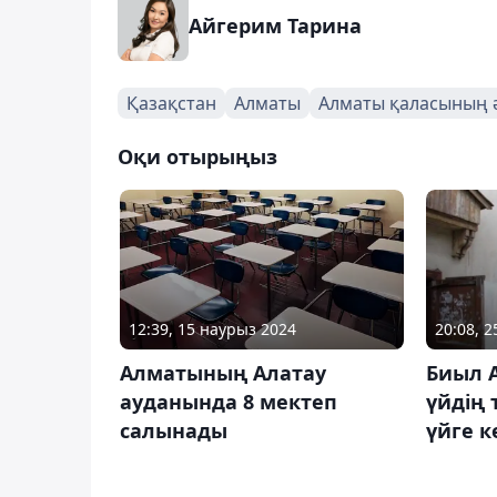
Айгерим Тарина
Қазақстан
Алматы
Алматы қаласының ә
Оқи отырыңыз
12:39, 15 наурыз 2024
20:08, 
Алматының Алатау
Биыл А
ауданында 8 мектеп
үйдің
салынады
үйге к