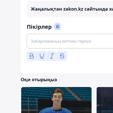
Жаңалықтан zakon.kz сайтында х
Пікірлер
0
Оқи отырыңыз