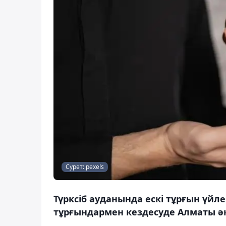
Сурет: pexels
Түрксіб ауданында ескі тұрғын үйл
тұрғындармен кездесуде Алматы әк