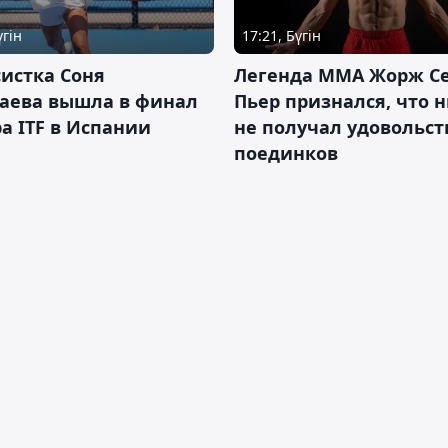
үгін
17:21, Бүгін
истка Соня
Легенда ММА Жорж Се
аева вышла в финал
Пьер признался, что 
а ITF в Испании
не получал удовольст
поединков