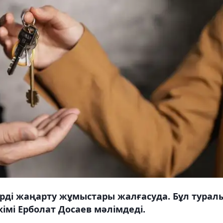
ерді жаңарту жұмыстары жалғасуда. Бұл турал
імі Ерболат Досаев мәлімдеді.