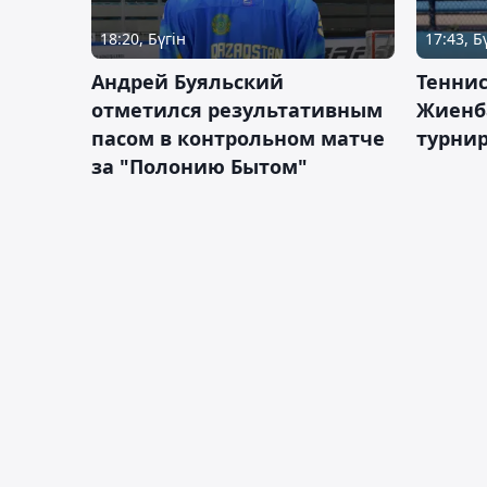
18:20, Бүгін
17:43, Б
Андрей Буяльский
Теннис
отметился результативным
Жиенб
пасом в контрольном матче
турнир
за "Полонию Бытом"