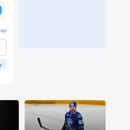
Кіру
у