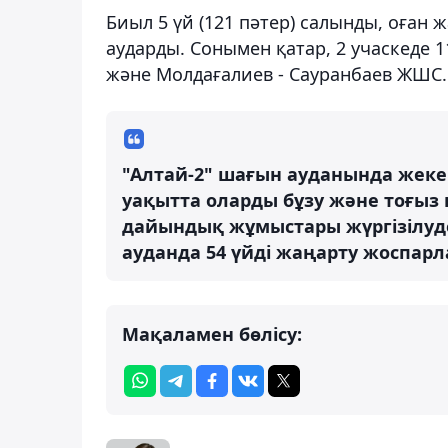
Биыл 5 үй (121 пәтер) салынды, оған
аударды. Сонымен қатар, 2 учаскеде 1
және Молдағалиев - Сауранбаев ЖШС.
"Алтай-2" шағын ауданында жеке 
уақытта оларды бұзу және тоғыз
дайындық жұмыстары жүргізілуде
ауданда 54 үйді жаңарту жоспарлан
Мақаламен бөлісу: