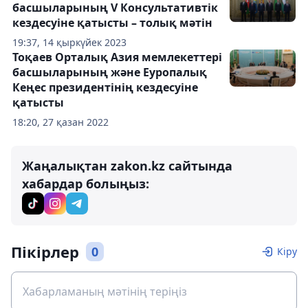
басшыларының V Консультативтік
кездесуіне қатысты – толық мәтін
19:37, 14 қыркүйек 2023
Тоқаев Орталық Азия мемлекеттері
басшыларының және Еуропалық
Кеңес президентінің кездесуіне
қатысты
18:20, 27 қазан 2022
Жаңалықтан zakon.kz сайтында
хабардар болыңыз:
Пікірлер
0
Кіру