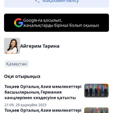
Мақаламен бөлісу
Google-ға қосылып,
жаңалықтарды бірінші болып оқыңыз
Айгерим Тарина
Қазақстан
Оқи отырыңыз
Тоқаев Орталық Азия мемлекеттері
басшыларының Германия
канцлерімен кездесуіне қатысты
21:09, 29 қыркүйек 2023
Тоқаев Орталық Азия мемлекеттері