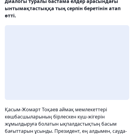
диалогы туралы бастама елдер арасындағы
ынтымақтастыққа тың серпін беретінін атап
өтті.
Қасым-Жомарт Тоқаев аймақ мемлекеттері
көшбасшыларының бірлескен күш-жігерін
жұмылдыруға болатын ықпалдастықтың басым
бағыттарын ұсынды. Президент, ең алдымен, сауда-