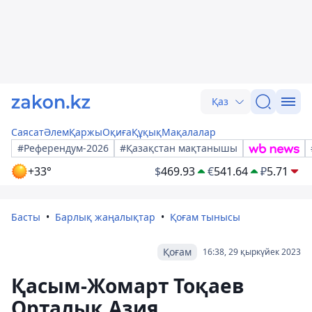
Қаз
Саясат
Әлем
Қаржы
Оқиға
Құқық
Мақалалар
#Референдум-2026
#Қазақстан мақтанышы
+33°
$
469.93
€
541.64
₽
5.71
Басты
Барлық жаңалықтар
Қоғам тынысы
Қоғам
16:38, 29 қыркүйек 2023
Қасым-Жомарт Тоқаев
Орталық Азия