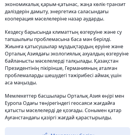
экономикалық қарым-қатынас, жаңа көлік-транзит
дәліздерін дамыту, энергетика саласындағы
кооперация мәселелеріне назар аударды.
Кездесу барысында климаттың өзгеруіне және су
тапшылығы проблемасына баса мән берілді.
Жиынға қатысушылар мұздықтардың еруіне және
Орталық Азиядағы экологиялық ахуалдың өзгеруіне
байланысты мәселелерді талқылады. Қазақстан
Президентінің пікірінше, Германияның аталған
проблемаларды шешудегі тәжірибесі аймақ үшін
аса маңызды.
Мемлекеттер басшылары Орталық Азия өңірі мен
Еуропа Одағы төңірегіндегі геосаяси жағдайға
қатысты мәселелерді де қозғады. Сонымен қатар
Ауғанстандағы қазіргі жағдай қарастырылды.