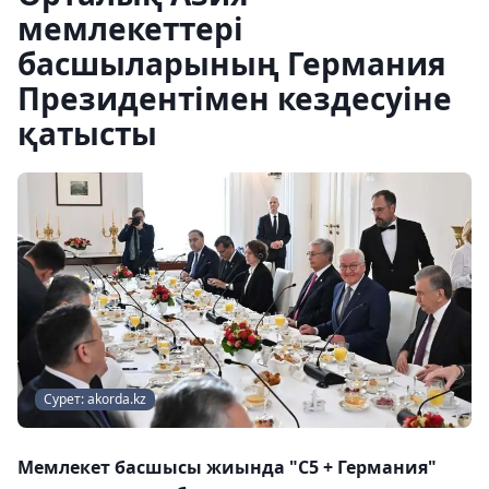
мемлекеттері
басшыларының Германия
Президентімен кездесуіне
қатысты
Сурет: akorda.kz
Мемлекет басшысы жиында "C5 + Германия"