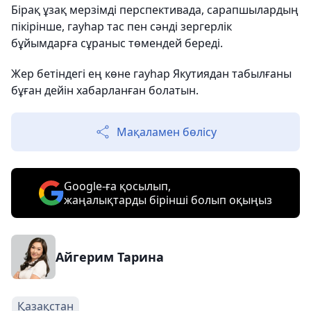
Бірақ ұзақ мерзімді перспективада, сарапшылардың
пікірінше, гауһар тас пен сәнді зергерлік
бұйымдарға сұраныс төмендей береді.
Жер бетіндегі ең көне гауһар Якутиядан табылғаны
бұған дейін хабарланған болатын.
Мақаламен бөлісу
Google-ға қосылып,
жаңалықтарды бірінші болып оқыңыз
Айгерим Тарина
Қазақстан