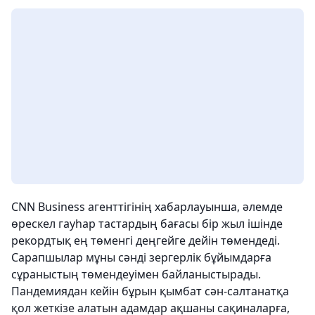
CNN Business агенттігінің хабарлауынша, әлемде
өрескел гауһар тастардың бағасы бір жыл ішінде
рекордтық ең төменгі деңгейге дейін төмендеді.
Сарапшылар мұны сәнді зергерлік бұйымдарға
сұраныстың төмендеуімен байланыстырады.
Пандемиядан кейін бұрын қымбат сән-салтанатқа
қол жеткізе алатын адамдар ақшаны сақиналарға,