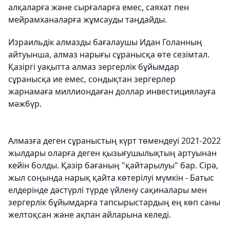
алқаларға және сырғаларға емес, саяхат пен
мейрамханаларға жұмсауды таңдайды.
Израильдік алмазды бағалаушы Идан Голанның
айтуынша, алмаз нарығы сұранысқа өте сезімтал.
Қазіргі уақытта алмаз зергерлік бұйымдар
сұранысқа ие емес, сондықтан зергерлер
жарнамаға миллиондаған доллар инвестициялауға
мәжбүр.
Алмазға деген сұраныстың күрт төмендеуі 2021-2022
жылдары оларға деген қызығушылықтың артуынан
кейін болды. Қазір бағаның "қайтарылуы" бар. Сірә,
жыл соңында нарық қайта көтерілуі мүмкін - Батыс
елдерінде дәстүрлі түрде үйлену сақиналары мен
зергерлік бұйымдарға тапсырыстардың ең көп саны
желтоқсан және ақпан айларына келеді.