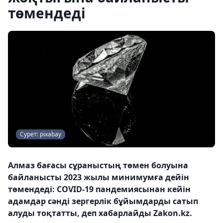
төмендеді
Сурет: pixabay
Алмаз бағасы сұраныстың төмен болуына
байланысты 2023 жылы минимумға дейін
төмендеді: COVID-19 пандемиясынан кейін
адамдар сәнді зергерлік бұйымдарды сатып
алуды тоқтатты, деп хабарлайды Zakon.kz.