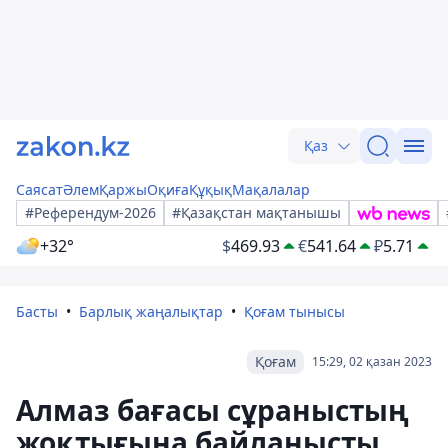
Қаз
Саясат
Әлем
Қаржы
Оқиға
Құқық
Мақалалар
#Референдум-2026
#Қазақстан мақтанышы
+32°
$
469.93
€
541.64
₽
5.71
Басты
Барлық жаңалықтар
Қоғам тынысы
Қоғам
15:29, 02 қазан 2023
Алмаз бағасы сұраныстың
жоқтығына байланысты