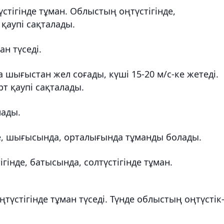
стігінде тұман. Облыстың оңтүстігінде,
қаупі сақталады.
ан түседі.
 шығыстан жел соғады, күші 15-20 м/с-ке жетеді.
т қаупі сақталады.
лады.
де, шығысында, орталығында тұманды болады.
ігінде, батысында, солтүстігінде тұман.
түстігінде тұман түседі. Түнде облыстың оңтүстік