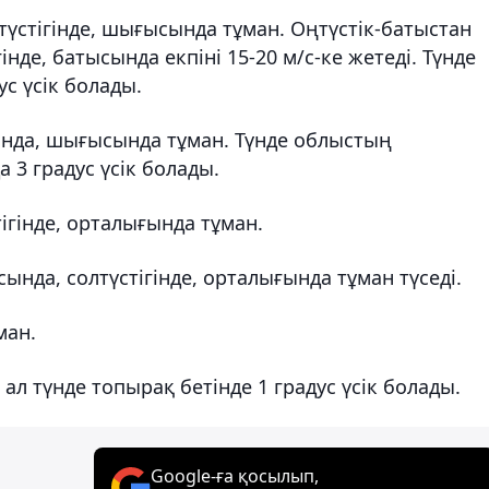
үстігінде, шығысында тұман. Оңтүстік-батыстан
інде, батысында екпіні 15-20 м/с-ке жетеді. Түнде
с үсік болады.
нда, шығысында тұман. Түнде облыстың
 3 градус үсік болады.
ігінде, орталығында тұман.
ында, солтүстігінде, орталығында тұман түседі.
ман.
ал түнде топырақ бетінде 1 градус үсік болады.
Google-ға қосылып,