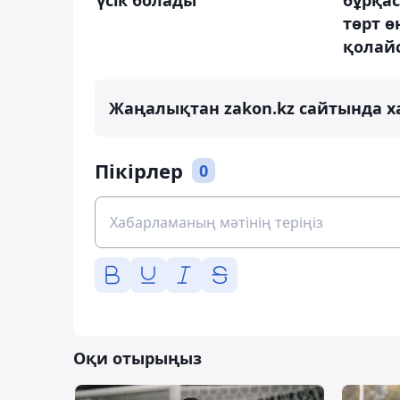
төрт ө
қолай
Жаңалықтан zakon.kz сайтында х
Пікірлер
0
Оқи отырыңыз