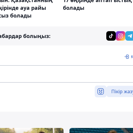
ңірінде ауа райы
болады
сыз болады
абардар болыңыз:
Пікір жаз