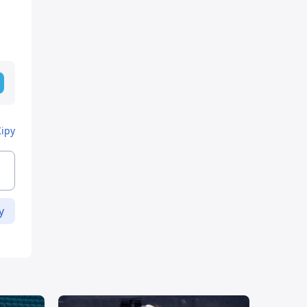
Кіру
у