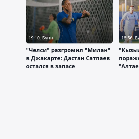
19:10, Бүгін
18:56, Б
"Челси" разгромил "Милан"
"Кызыл
в Джакарте: Дастан Сатпаев
пораже
остался в запасе
"Алтае