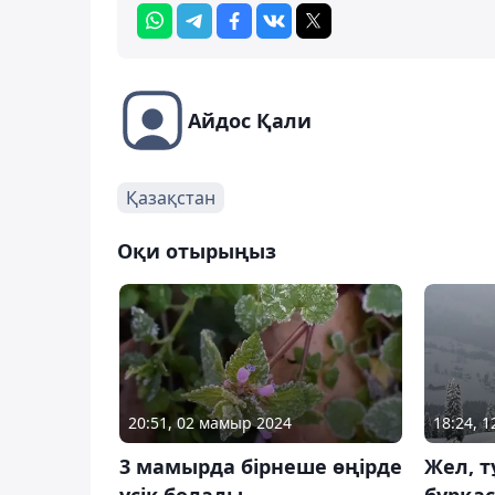
Айдос Қали
Қазақстан
Оқи отырыңыз
20:51, 02 мамыр 2024
18:24, 
3 мамырда бірнеше өңірде
Жел, т
үсік болады
бұрқа