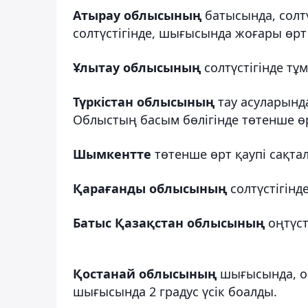
Атырау облысының
батысында, солтү
солтүстігінде, шығысында жоғары өрт 
Ұлытау облысының
солтүстігінде тұм
Түркістан облысының
тау асуларында
Облыстың басым бөлігінде төтенше өр
Шымкентте
төтенше өрт қаупі сақта
Қарағанды облысының
солтүстігін
Батыс Қазақстан облысының
оңтүст
Қостанай облысының
шығысында, оң
шығысында 2 градус үсік боалды.