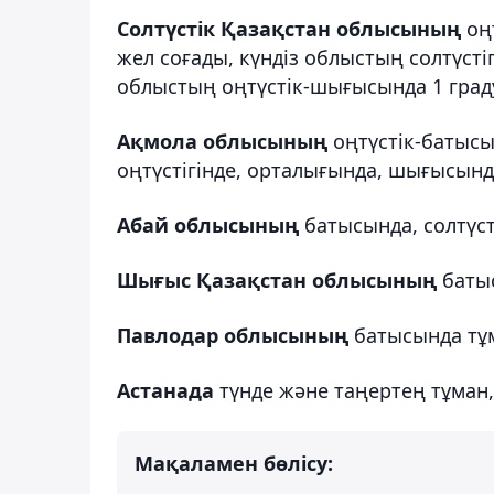
Солтүстік Қазақстан облысының
оңт
жел соғады, күндіз облыстың солтүстіг
облыстың оңтүстік-шығысында 1 граду
Ақмола облысының
оңтүстік-батысы
оңтүстігінде, орталығында, шығысында
Абай облысының
батысында, солтүст
Шығыс Қазақстан облысының
батыс
Павлодар облысының
батысында тұ
Астанада
түнде және таңертең тұман, 
Мақаламен бөлісу: