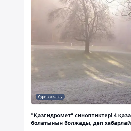
Сурет: pixabay
"Қазгидромет" синоптиктері 4 қаза
болатынын болжады, деп хабарлайд