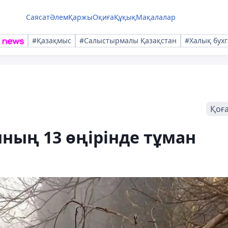
Саясат
Әлем
Қаржы
Оқиға
Құқық
Мақалалар
#Қазақмыс
#Салыстырмалы Қазақстан
#Халық бухг
Қоғ
нның 13 өңірінде тұман