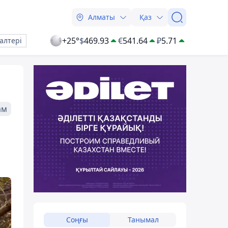
Алматы
Қаз
+25°
$
469.93
€
541.64
₽
5.71
алтері
ам
Соңғы
Танымал