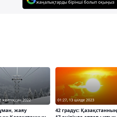
жаңалықтарды бірінші болып оқыңыз
12 желтоқсан 2022
01:27, 13 шілде 2023
ұман, жаяу
42 градус: Қазақстанны
сын: Қазақстанның
17 өңірінде аптап ыстық