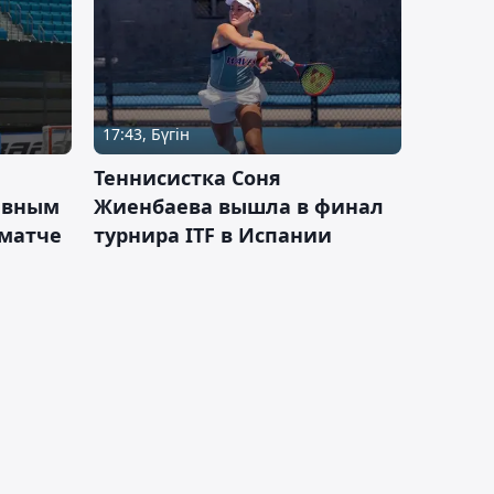
17:43, Бүгін
Теннисистка Соня
ивным
Жиенбаева вышла в финал
 матче
турнира ITF в Испании