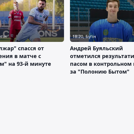
үгін
18:20, Бүгін
жар" спасся от
Андрей Буяльский
ния в матче с
отметился результат
м" на 93-й минуте
пасом в контрольном
за "Полонию Бытом"