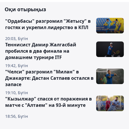
Оқи отырыңыз
"Ордабасы" разгромил "Жетысу" в
гостях и укрепил лидерство в КПЛ
20:03, Бүгін
Теннисист Дамир Жалгасбай
пробился в два финала на
домашнем турнире ITF
19:42, Бүгін
"Челси" разгромил "Милан" в
Джакарте: Дастан Сатпаев остался в
запасе
19:10, Бүгін
"Кызылжар" спасся от поражения в
матче с "Алтаем" на 93-й минуте
18:56, Бүгін