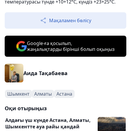
температурасы түнде +10+12°С, күндіз +23+25°С.
Мақаламен бөлісу
Google-ға қосылып,
жаңалықтарды бірінші болып оқыңыз
Аида Тақабаева
Шымкент
Алматы
Астана
Оқи отырыңыз
Алдағы үш күнде Астана, Алматы,
Шымкентте ауа райы қандай