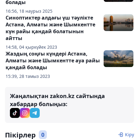
болады
16:56, 18 наурыз 2025
Синоптиктер алдағы үш тәулікте
Астана, Алматы және Шымкентте
күн райы қандай болатынын
айтты
14:58, 04 қыркүйек 2023
Жаздың соңғы күндері Астана,
Алматы және Шымкентте ауа райы
қандай болады
15:39, 28 тамыз 2023
Жаңалықтан zakon.kz сайтында
хабардар болыңыз:
Пікірлер
0
Кіру