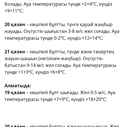
болады. Ауа температурасы түнде +2+4°С, күндіз
+9+11°С;
20 қазан
– көшпелі бұлтты, түнге қарай жаңбыр
жауады. Оңтүстік-шығыстан 3-8 м/с жел соғады. Ауа
температурасы түнде 0-2°C, күндіз +12+14°C;
21 қазан
– көшпелі бұлтты, түнде және таңертең
жауын-шашын (негізінен жаңбыр). Оңтүстік-
батыстан 9-14 м/с жел соғады. Ауа температурасы
түнде +1+3°С, күндіз +6+8°С.
Алматыда:
19 қазан
– көшпелі бұлт шығады. Жел 0-5 м/с. Ауа
температурасы түнде +7+9°С, күндіз +18+20°С;
20 қазан
– көшпелі бұлтты, жауын-шашынсыз. Жел