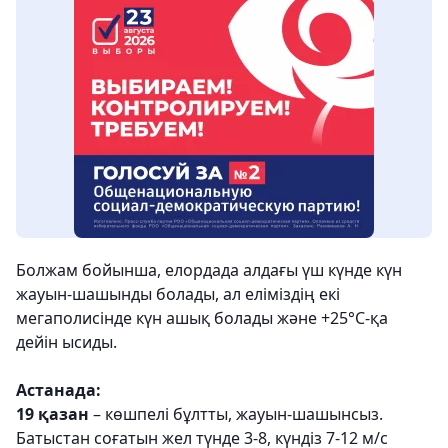
Болжам бойынша, елордада алдағы үш күнде күн
жауын-шашынды болады, ал еліміздің екі
мегаполисінде күн ашық болады және +25°С-қа
дейін ысиды.
Астанада:
19 қазан
– көшпелі бұлтты, жауын-шашынсыз.
Батыстан соғатын жел түнде 3-8, күндіз 7-12 м/с