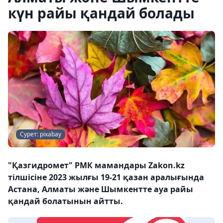
күн райы қандай болады
Сурет: pixabay
"Қазгидромет" РМК мамандары Zakon.kz
тілшісіне 2023 жылғы 19-21 қазан аралығында
Астана, Алматы және Шымкентте ауа райы
қандай болатынын айтты.