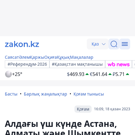
Қаз
Саясат
Әлем
Қаржы
Оқиға
Құқық
Мақалалар
#Референдум-2026
#Қазақстан мақтанышы
+25°
$
469.93
€
541.64
₽
5.71
Басты
Барлық жаңалықтар
Қоғам тынысы
Қоғам
16:09, 18 қазан 2023
Алдағы үш күнде Астана,
Алматы және Шымкентте