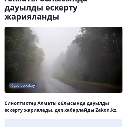
дауылды ескерту
жарияланды
Сурет: pixabay
Синоптиктер Алматы облысында дауылды
ескерту жариялады, деп хабарлайды Zakon.kz.