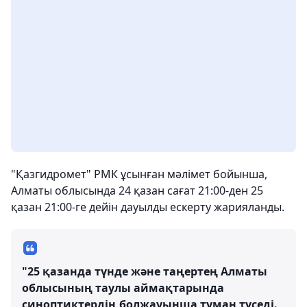
"Қазгидромет" РМК ұсынған мәлімет бойынша,
Алматы облысында 24 қазан сағат 21:00-ден 25
қазан 21:00-ге дейін дауылды ескерту жарияланды.
"25 қазанда түнде және таңертең Алматы
облысының таулы аймақтарында
синоптиктердің болжауынша тұман түседі.