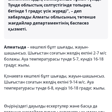
Түнде облыстың солтүстігінде топырақ
бетінде 1 градус үсік жүреді", – деп
хабарлады Алматы облысының төтенше
жағдайлар департаментінің баспасөз
қызметі.
Алматыда
– көшпелі бұлт шығады, жауын-
шашынсыз. Шығыстан соғатын желдің екпіні 2-7 м/с
болажы. Ауа температурасы түнде 5-7, күндіз 16-18
градус жылы.
Қонаевта көшпелі бұлт шығады, жауын-шашынсыз.
Шығыстан соғатын желдің екпіні 9-14 м/с. Ауа
температурасы түнде 6-8, күндіз 16-18 градус жылы.
Өңіріңіздегі дауылды ескертулер және басқа да