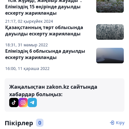
"Үсік жүреді, жаңбыр жауады".
Еліміздің 15 өңірінде дауылды
ескерту жарияланды
21:17, 02 қыркүйек 2024
Қазақстанның төрт облысында
дауылды ескерту жарияланды
18:31, 31 мамыр 2022
Еліміздің 6 облысында дауылды
ескерту жарияланды
16:00, 11 қараша 2022
Жаңалықтан zakon.kz сайтында
хабардар болыңыз:
Пікірлер
0
Кіру