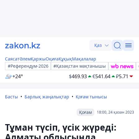
Қаз
Саясат
Әлем
Қаржы
Оқиға
Құқық
Мақалалар
#Референдум-2026
#Қазақстан мақтанышы
+24°
$
469.93
€
541.64
₽
5.71
Басты
Барлық жаңалықтар
Қоғам тынысы
Қоғам
18:00, 24 қазан 2023
Тұман түсіп, үсік жүреді:
Алматы облысында