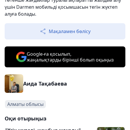
төтенше жағдайлар туралы ақпаратты жылдам алу
үшін Darmen мобильді қосымшасын тегін жүктеп
алуға болады.
Мақаламен бөлісу
Google-ға қосылып,
жаңалықтарды бірінші болып оқыңыз
Аида Тақабаева
Алматы облысы
Оқи отырыңыз