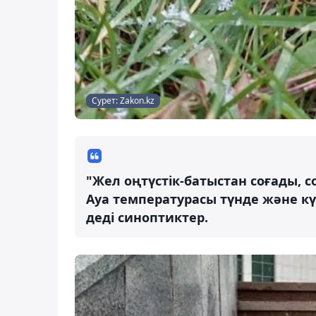
Сурет: Zakon.kz
"Жел оңтүстік-батыстан соғады, со
Ауа температурасы түнде және күнді
деді синоптиктер.