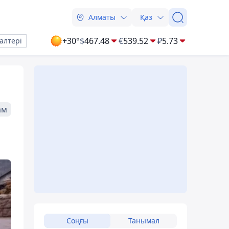
Алматы
Қаз
+30°
$
467.48
€
539.52
₽
5.73
алтері
ам
Соңғы
Танымал