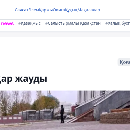
Саясат
Әлем
Қаржы
Оқиға
Құқық
Мақалалар
#Қазақмыс
#Салыстырмалы Қазақстан
#Халық бухг
Қоғ
қар жауды