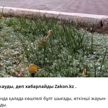
ауды, деп хабарлайды Zakon.kz .
нда қалада көшпелі бұлт шығады, өткінші жауын-
ды.