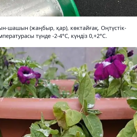
уын-шашын (жаңбыр, қар), көктайғақ. Оңтүстік-
пературасы түнде -2-4°C, күндіз 0,+2°C.