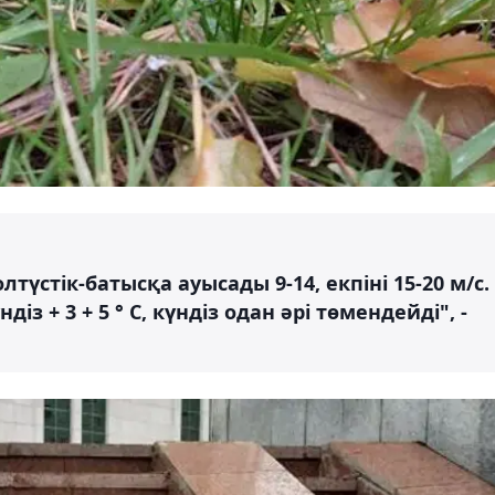
лтүстік-батысқа ауысады 9-14, екпіні 15-20 м/с.
з + 3 + 5 ° C, күндіз одан әрі төмендейді", -