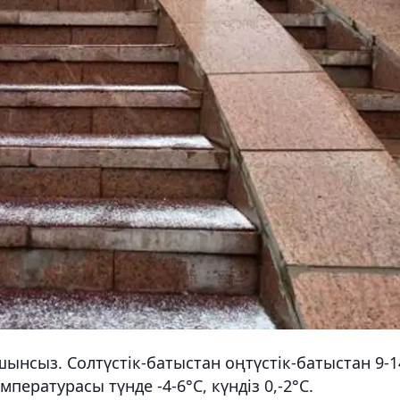
ынсыз. Солтүстік-батыстан оңтүстік-батыстан 9-1
ературасы түнде -4-6°C, күндіз 0,-2°C.