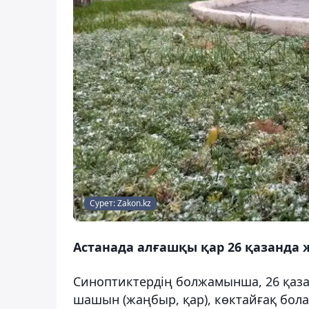
Сурет: Zakon.kz
Астанада алғашқы қар 26 қазанда ж
Синоптиктердің болжамынша, 26 қаза
шашын (жаңбыр, қар), көктайғақ бола