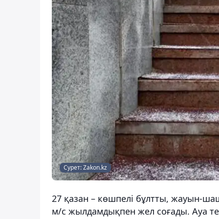
Сурет: Zakon.kz
27 қазан – көшпелі бұлтты, жауын-шаш
м/с жылдамдықпен жел соғады. Ауа темп