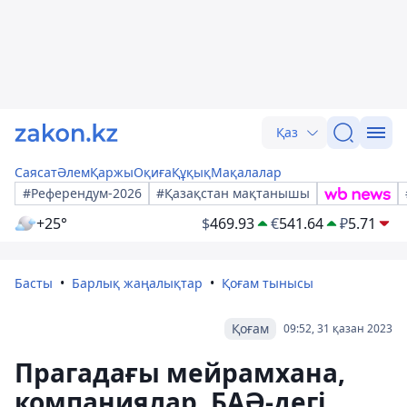
Қаз
Саясат
Әлем
Қаржы
Оқиға
Құқық
Мақалалар
#Референдум-2026
#Қазақстан мақтанышы
+25°
$
469.93
€
541.64
₽
5.71
Басты
Барлық жаңалықтар
Қоғам тынысы
Қоғам
09:52, 31 қазан 2023
Прагадағы мейрамхана,
компаниялар, БАӘ-дегі