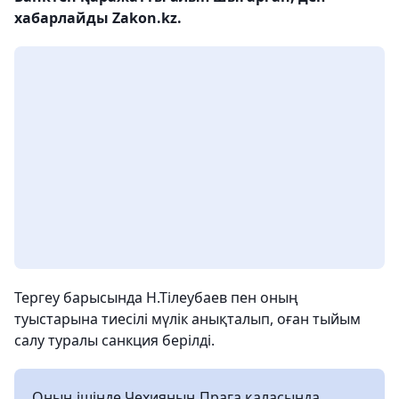
хабарлайды Zakon.kz.
Тергеу барысында Н.Тілеубаев пен оның
туыстарына тиесілі мүлік анықталып, оған тыйым
салу туралы санкция берілді.
Оның ішінде Чехияның Прага қаласында