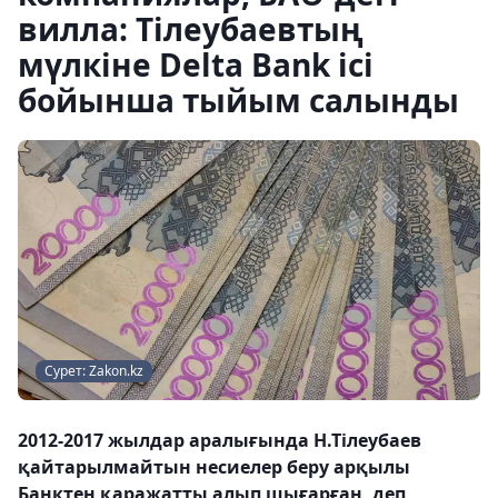
вилла: Тілеубаевтың
мүлкіне Delta Bank ісі
бойынша тыйым салынды
Сурет: Zakon.kz
2012-2017 жылдар аралығында Н.Тілеубаев
қайтарылмайтын несиелер беру арқылы
Банктен қаражатты алып шығарған, деп