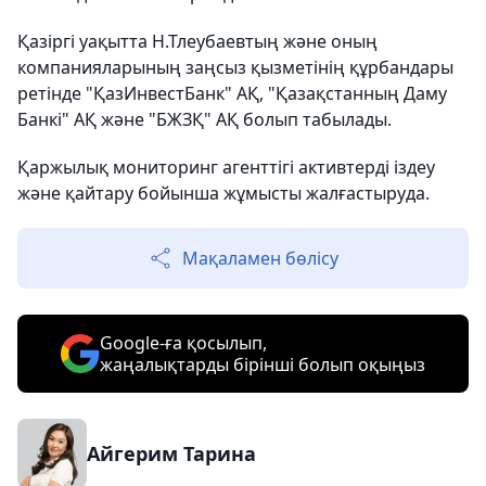
Қазіргі уақытта Н.Тлеубаевтың және оның
компанияларының заңсыз қызметінің құрбандары
ретінде "ҚазИнвестБанк" АҚ, "Қазақстанның Даму
Банкі" АҚ және "БЖЗҚ" АҚ болып табылады.
Қаржылық мониторинг агенттігі активтерді іздеу
және қайтару бойынша жұмысты жалғастыруда.
Мақаламен бөлісу
Google-ға қосылып,
жаңалықтарды бірінші болып оқыңыз
Айгерим Тарина