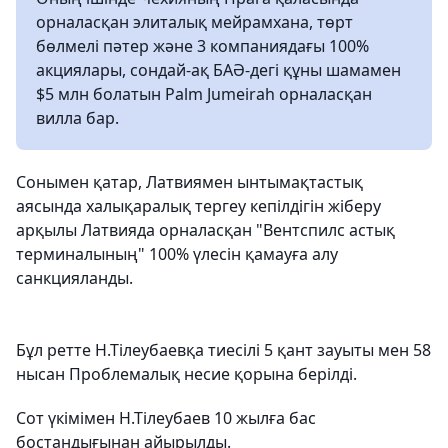
орналасқан элиталық мейрамхана, төрт
бөлмелі пәтер және 3 компаниядағы 100%
акциялары, сондай-ақ БАӘ-дегі құны шамамен
$5 млн болатын Palm Jumeirah орналасқан
вилла бар.
Сонымен қатар, Латвиямен ынтымақтастық
аясында халықаралық тергеу кепілдігін жіберу
арқылы Латвияда орналасқан "Вентспилс астық
терминалының" 100% үлесін қамауға алу
санкцияланды.
Бұл ретте Н.Тілеубаевқа тиесілі 5 қант зауыты мен 58
нысан Проблемалық несие қорына берілді.
Сот үкімімен Н.Тілеубаев 10 жылға бас
бостандығынан айырылды.