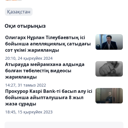
Қазақстан
Оқи отырыңыз
Олигарх Нұрлан Тілеубаевтың ісі
бойынша апелляциялық сатыдағы
сот үкімі жарияланды
20:10, 24 қыркүйек 2024
Атырауда мейрамхана алдында
болған төбелестің видеосы
жарияланды
14:27, 31 тамыз 2022
Прокурор Kaspi Bank-ті басып алу ісі
бойынша айыпталушыға 8 жыл
жаза сұрады
18:45, 15 қыркүйек 2023