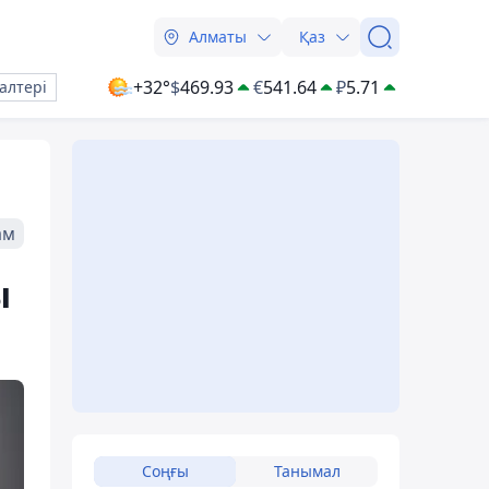
Алматы
Қаз
+32°
$
469.93
€
541.64
₽
5.71
алтері
ам
ы
Соңғы
Танымал