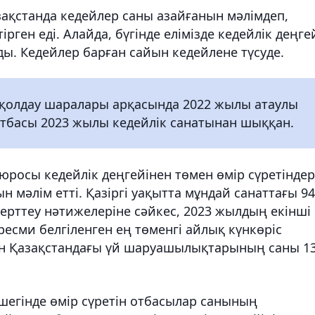
зақстанда кедейлер саны азайғанын мәлімдеп,
рген еді. Алайда, бүгінде елімізде кедейлік деңге
ы. Кедейлер барған сайын кедейлене түсуде.
к қолдау шаралары арқасында 2022 жылы атаулы
 отбасы 2023 жылы кедейлік санатынан шыққан.
юросы кедейлік деңгейінен төмен өмір сүретіндер
н мәлім етті. Қазіргі уақытта мұндай санаттағы 9
зерттеу нәтижелеріне сәйкес, 2023 жылдың екінші
ми белгіленген ең төменгі айлық күнкөріс
тін Қазақстандағы үй шаруашылықтарының саны 1
 шегінде өмір сүретін отбасылар санының