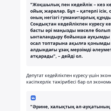
"Жоқшылық пен кедейлік – кез к
ойық жаралар. Бұл – қатерлі ісік, 
оның негізгі гуманитарлық құн
Сондықтан кедейлікпен күресу кез
басты әрі маңызды мәселе болып
ынталандыру бойынша ауқымды ж
осал топтарына ақылға қонымды 
алдындағы ұзақ мерзімді әлеумет
атқарады", – дейді ол.
Депутат кедейлікпен күресу үшін эко
кәсіпкерлік тәжірибесі бар ол эконом
"Әрине, халықтың әл-ауқатының 