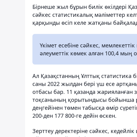
Бірнеше жыл бұрын билік өкілдері Қа
сәйкес статистикалық мәліметтер келті
қарқынды өсіп келе жатқаны байқалад
Үкімет есебіне сәйкес, мемлекетті
әлеуметтік көмек алған 100,4 мың
Ал Қазақстанның Ұлттық статистика б
саны 2022 жылдан бері үш есе артқаны
отбасы бар. 11 қазанда жарияланған 
тоқсанының қорытындысы бойынша рес
деңгейінен төмен табысқа өмір сүре
200-ден 177 800-ге дейін өскен.
Зерттеу деректеріне сәйкес, кедейлік