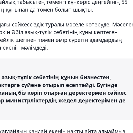
айлық табысы ең төменгі күнкөріс деңгейінің 55
нің құнынан да төмен болып шықты.
дағы сәйкессіздік туралы мәселе көтеруде. Мәселе
кін Әбіл азық-түлік себетінің құны көптеген
ейлік шегінен төмен өмір сүретін адамдардың
 екенін мәлімдеді.
 азық-түлік себетінің құнын бизнестен,
ктерге сүйене отырып есептейді. Бүгінде
каның біз көріп отырған деректермен сәйкес
лар министрліктердің жедел деректерімен де
 жағдайдың қандай екенін нақты айта алмаймыз.