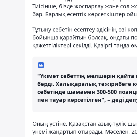
Тиісінше, бізде жоспарлау және сол
бар. Барлық есептік көрсеткіштер ой
Тұтыну себетін есептеу әдісінің өзі кө
бойынша қарайтын болсақ, ондағы п
қажеттіліктері секілді. Қазіргі таңда
"Үкімет себеттің мөлшерін қайта 
берді. Халықаралық тәжірибеге кө
себетінде шамамен 300-500 позици
пен тауар көрсетілген", – деді д
Оның үстіне, Қазақстан азық-түлік 
үнемі жаңартып отырады. Мәселен, 20