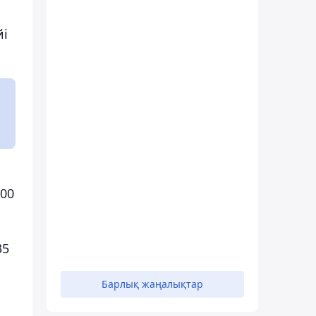
йі
400
35
Барлық жаңалықтар