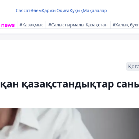
Саясат
Әлем
Қаржы
Оқиға
Құқық
Мақалалар
#Қазақмыс
#Салыстырмалы Қазақстан
#Халық бухг
Қоғ
сқан қазақстандықтар сан