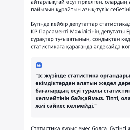
айтарлықтай өсуі тіркелген, олардың 
пайызын құрайтын азық-түлік себеті
Бүгінде кейбір депутаттар статистика
ҚР Парламенті Мәжілісінің депутаты Ер
сұрақтар туғызатынын, сондықтан кед
статистикаға қарағанда әлдеқайда көп
"Іс жүзінде статистика органдары
әкімдіктерден алатын жедел дере
бағалардың өсуі туралы статисти
келмейтінін байқаймыз. Тіпті, о
жиі сәйкес келмейді."
Статистика дұрыс емес болса, бүгінгі