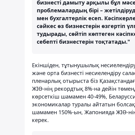
бизнесті дамыту арқылы бұл мәс
проблемалардың бірі – жетілдіру
мен бухгалтерлік есеп. Кәсіпкерл
сәйкес өз бизнестерін өзгертіп үл
тудырады, сөйтіп көптеген кәсіпк
себепті бизнестерін тоқтатады."
Екіншіден, тұтынушылық несиелендір
және орта бизнесті несиелендіру са
пленарлық отырыста біз Қазақстандағ
ЖІӨ-нің рекордтық 8%-на дейін төмен
көрсеткіш шамамен 40-49%, Беларусс
экономикалар туралы айтатын болсақ,
шамамен 150%-ын, Жапонияда ЖІӨ-нің
керек.