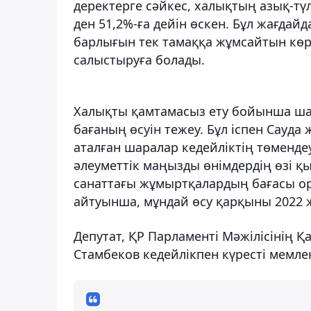
деректерге сәйкес, халықтың азық-тү
ден 51,2%-ға дейін өскен. Бұл жағда
барлығын тек тамаққа жұмсайтын көрі
салыстыруға болады.
Халықты қамтамасыз ету бойынша шар
бағаның өсуін тежеу. Бұл іспен Сауда
аталған шаралар кедейліктің төмендеуі
әлеуметтік маңызды өнімдердің өзі қы
санаттағы жұмыртқалардың бағасы орт
айтуынша, мұндай өсу қарқыны 2022 
Депутат, ҚР Парламенті Мәжілісінің 
Стамбеков кедейлікпен күресті мемлек