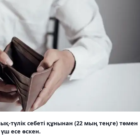
қ-түлік себеті құнынан (22 мың теңге) төмен
үш есе өскен.