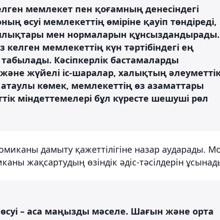
елген мемлекет пен қоғамның денесіндегі
оның өсуі мемлекеттің өміріне қауіп төндіреді,
дылықтары мен нормаларын құнсыздандырады.
 келген мемлекеттің күн тәртібіндегі ең
 табылады. Кәсіпкерлік бастамаларды
әне жүйелі іс-шаралар, халықтың әлеуметті
атаулы көмек, мемлекеттің өз азаматтары
тік міндеттемелері бұл күресте шешуші рөл
номиканы дамыту қажеттілігіне назар аударады. М
иканы жақсартудың өзіндік әдіс-тәсілдерін ұсынад
өсуі – аса маңызды мәселе. Шағын және орта