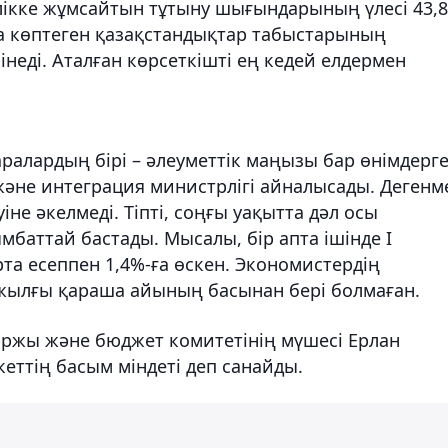
лікке жұмсайтын тұтыну шығындарының үлесі 43,8
йда көптеген қазақстандықтар табыстарының
неді. Аталған көрсеткішті ең кедей елдермен
алардың бірі – әлеуметтік маңызы бар өнімдерг
 және интеграция министрлігі айналысады. Дегенм
не әкелмеді. Тіпті, соңғы уақытта дәл осы
мбаттай бастады. Мысалы, бір апта ішінде I
а есеппен 1,4%-ға өскен. Экономистердің
жылғы қараша айының басынан бері болмаған.
Қаржы және бюджет комитетінің мүшесі Ерлан
еттің басым міндеті деп санайды.