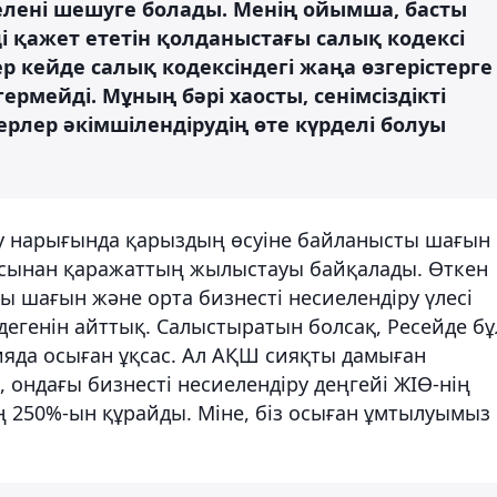
елені шешуге болады. Менің ойымша, басты
ді қажет ететін қолданыстағы салық кодексі
ер кейде салық кодексіндегі жаңа өзгерістерге
гермейді. Мұның бәрі хаосты, сенімсіздікті
ерлер әкімшілендірудің өте күрделі болуы
у нарығында қарыздың өсуіне байланысты шағын
ласынан қаражаттың жылыстауы байқалады. Өткен
ы шағын және орта бизнесті несиелендіру үлесі
дегенін айттық. Салыстыратын болсақ, Ресейде бұ
ияда осыған ұқсас. Ал АҚШ сияқты дамыған
 ондағы бизнесті несиелендіру деңгейі ЖІӨ-нің
 250%-ын құрайды. Міне, біз осыған ұмтылуымыз