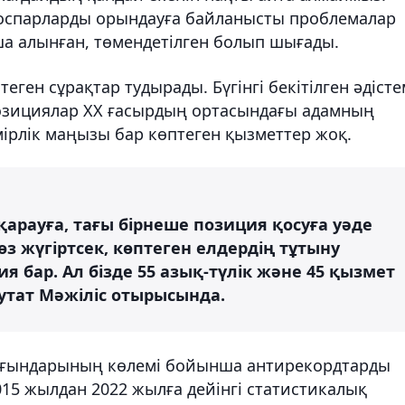
 жоспарларды орындауға байланысты проблемалар
ша алынған, төмендетілген болып шығады.
птеген сұрақтар тудырады. Бүгінгі бекітілген әдіст
озициялар ХХ ғасырдың ортасындағы адамның
 өмірлік маңызы бар көптеген қызметтер жоқ.
қарауға, тағы бірнеше позиция қосуға уәде
з жүгіртсек, көптеген елдердің тұтыну
я бар. Ал бізде 55 азық-түлік және 45 қызмет
епутат Мәжіліс отырысында.
шығындарының көлемі бойынша антирекордтарды
15 жылдан 2022 жылға дейінгі статистикалық