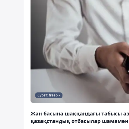
Сурет: freepik
Жан басына шаққандағы табысы азы
қазақстандық отбасылар шамамен 