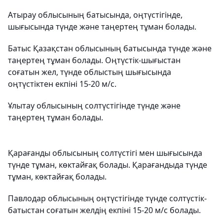
Атырау облысының батысында, оңтүстігінде,
шығысында түнде және таңертең тұман болады.
Батыс Қазақстан облысының батысында түнде және
таңертең тұман болады. Оңтүстік-шығыстан
соғатын жел, түнде облыстың шығысында
оңтүстіктен екпіні 15-20 м/с.
Ұлытау облысының солтүстігінде түнде және
таңертең тұман болады.
Қарағанды ​​облысының солтүстігі мен шығысында
түнде тұман, көктайғақ болады. Қарағандыда түнде
тұман, көктайғақ болады.
Павлодар облысының оңтүстігінде түнде солтүстік-
батыстан соғатын желдің екпіні 15-20 м/с болады.