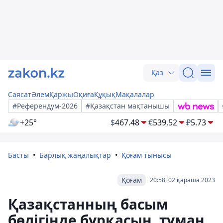
Қаз
Саясат
Әлем
Қаржы
Оқиға
Құқық
Мақалалар
#Референдум-2026
#Қазақстан мақтанышы
+25°
$
467.48
€
539.52
₽
5.73
Басты
Барлық жаңалықтар
Қоғам тынысы
Қоғам
20:58, 02 қараша 2023
Қазақстанның басым
бөлігінде бұрқасын, тұман,