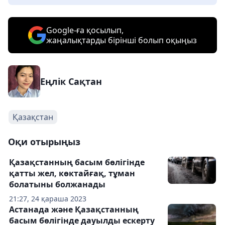
Google-ға қосылып,
жаңалықтарды бірінші болып оқыңыз
Еңлік Сақтан
Қазақстан
Оқи отырыңыз
Қазақстанның басым бөлігінде
қатты жел, көктайғақ, тұман
болатыны болжанады
21:27, 24 қараша 2023
Астанада және Қазақстанның
басым бөлігінде дауылды ескерту