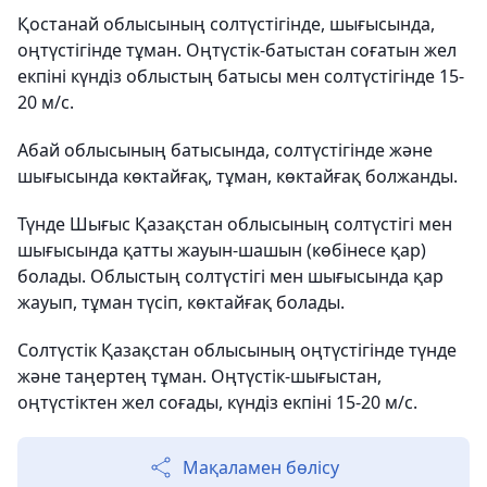
Қостанай облысының солтүстігінде, шығысында,
оңтүстігінде тұман. Оңтүстік-батыстан соғатын жел
екпіні күндіз облыстың батысы мен солтүстігінде 15-
20 м/с.
Абай облысының батысында, солтүстігінде және
шығысында көктайғақ, тұман, көктайғақ болжанды.
Түнде Шығыс Қазақстан облысының солтүстігі мен
шығысында қатты жауын-шашын (көбінесе қар)
болады. Облыстың солтүстігі мен шығысында қар
жауып, тұман түсіп, көктайғақ болады.
Солтүстік Қазақстан облысының оңтүстігінде түнде
және таңертең тұман. Оңтүстік-шығыстан,
оңтүстіктен жел соғады, күндіз екпіні 15-20 м/с.
Мақаламен бөлісу