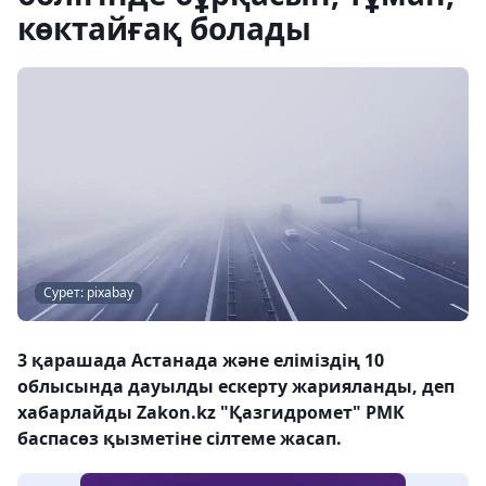
көктайғақ болады
Сурет: pixabay
3 қарашада Астанада және еліміздің 10
облысында дауылды ескерту жарияланды, деп
хабарлайды Zakon.kz "Қазгидромет" РМК
баспасөз қызметіне сілтеме жасап.