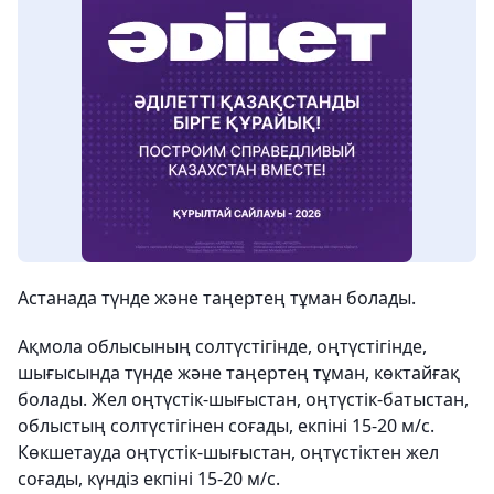
Астанада түнде және таңертең тұман болады.
Ақмола облысының солтүстігінде, оңтүстігінде,
шығысында түнде және таңертең тұман, көктайғақ
болады. Жел оңтүстік-шығыстан, оңтүстік-батыстан,
облыстың солтүстігінен соғады, екпіні 15-20 м/с.
Көкшетауда оңтүстік-шығыстан, оңтүстіктен жел
соғады, күндіз екпіні 15-20 м/с.