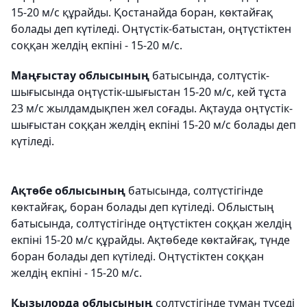
15-20 м/с құрайды. Қостанайда боран, көктайғақ
болады деп күтіледі. Оңтүстік-батыстан, оңтүстіктен
соққан желдің екпіні - 15-20 м/с.
Маңғыстау облысының
батысында, солтүстік-
шығысында оңтүстік-шығыстан 15-20 м/с, кей тұста
23 м/с жылдамдықпен жел соғады. Ақтауда оңтүстік-
шығыстан соққан желдің екпіні 15-20 м/с болады деп
күтіледі.
Ақтөбе облысының
батысында, солтүстігінде
көктайғақ, боран болады деп күтіледі. Облыстың
батысында, солтүстігінде оңтүстіктен соққан желдің
екпіні 15-20 м/с құрайды. Ақтөбеде көктайғақ, түнде
боран болады деп күтіледі. Оңтүстіктен соққан
желдің екпіні - 15-20 м/с.
Қызылорда облысының
солтүстігінде тұман түседі