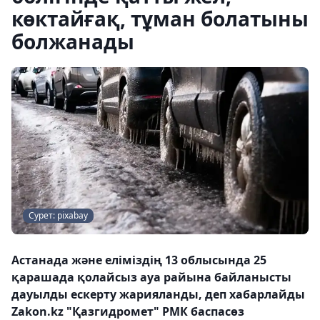
көктайғақ, тұман болатыны
болжанады
Сурет: pixabay
Астанада және еліміздің 13 облысында 25
қарашада қолайсыз ауа райына байланысты
дауылды ескерту жарияланды, деп хабарлайды
Zakon.kz "Қазгидромет" РМК баспасөз