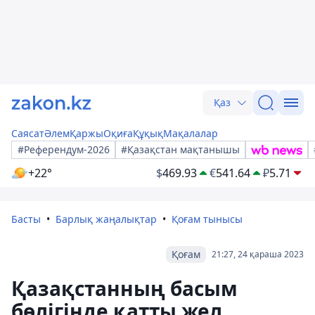
Қаз
Саясат
Әлем
Қаржы
Оқиға
Құқық
Мақалалар
#Референдум-2026
#Қазақстан мақтанышы
+22°
$
469.93
€
541.64
₽
5.71
Басты
Барлық жаңалықтар
Қоғам тынысы
Қоғам
21:27, 24 қараша 2023
Қазақстанның басым
бөлігінде қатты жел,