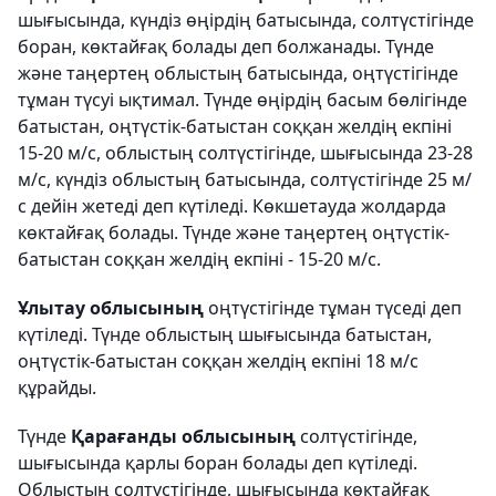
шығысында, күндіз өңірдің батысында, солтүстігінде
боран, көктайғақ болады деп болжанады. Түнде
және таңертең облыстың батысында, оңтүстігінде
тұман түсуі ықтимал. Түнде өңірдің басым бөлігінде
батыстан, оңтүстік-батыстан соққан желдің екпіні
15-20 м/с, облыстың солтүстігінде, шығысында 23-28
м/с, күндіз облыстың батысында, солтүстігінде 25 м/
с дейін жетеді деп күтіледі. Көкшетауда жолдарда
көктайғақ болады. Түнде және таңертең оңтүстік-
батыстан соққан желдің екпіні - 15-20 м/с.
Ұлытау облысының
оңтүстігінде тұман түседі деп
күтіледі. Түнде облыстың шығысында батыстан,
оңтүстік-батыстан соққан желдің екпіні 18 м/с
құрайды.
Түнде
Қарағанды облысының
солтүстігінде,
шығысында қарлы боран болады деп күтіледі.
Облыстың солтүстігінде, шығысында көктайғақ