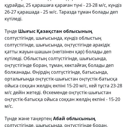
құрайды, 25 қарашаға қараған түні - 23-28 м/с, күндіз
26-27 қарашада - 25 м/с. Таразда тұман болады деп
күтіледі.
Түнде
Шығыс Қазақстан облысының
солтүстігінде, шығысында, күндіз облыстың
солтүстігінде, шығысында, оңтүстігінде аракідік
қатты жауын-шашын (негізінен қар) болады деп
күтіледі. Облыстың солтүстігінде, шығысында,
оңтүстігінде боран, тұман, көктайғақ болады деп
болжанады. Өңірдің солтүстігінде, батысында,
орталығында оңтүстік-шығыстан оңтүстік-батысқа
ойыса соққан желдің екпіні 15-20 м/с, кей тұста 23-28
м/с дейін жетеді. Өскеменде оңтүстік-шығыстан
оңтүстік-батысқа ойыса соққан желдің екпіні - 15-20
м/с.
Түнде және таңертең
Абай облысының
солтүстігінде, шығысында, оңтүстігінде боран,