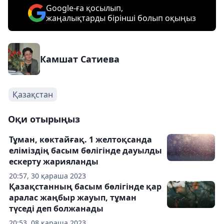
Google-ға қосылып,
жаңалықтарды бірінші болып оқыңыз
Камшат Сатиева
Қазақстан
Оқи отырыңыз
Тұман, көктайғақ. 1 желтоқсанда
еліміздің басым бөлігінде дауылды
ескерту жарияланды
20:57, 30 қараша 2023
Қазақстанның басым бөлігінде қар
аралас жаңбыр жауып, тұман
түседі деп болжанады
20:53, 08 қараша 2023