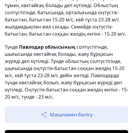
тұман, көктайғақ болады деп күтіледі. Облыстың
солтүстігінде, батысында, орталығында оңтүстік-
батыстан, батыстан 15-20 м/с, кей тұста 23-28 м/с
жылдамдықпен жел соғады. Семейде оңтүстік-
батыстан, батыстан соққан желдің екпіні - 15-20 м/с.
Түнде
Павлодар облысының
солтүстігінде,
шығысында көктайғақ болады, жаяу бұрқасын
жүреді деп күтіледі. Түнде облыстың солтүстігінде,
шығысында оңтүстік-батыстан соққан желдің 15-20
м/с, кей тұста 23-28 м/с дейін жетеді. Павлодарда
түнде көктайғақ болып, жаяу бұрқасын жүреді деп
күтіледі. Оңтүстік-батыстан соққан желдің екпіні - 15-
20 м/с, түнде - 23 м/с.
Мақаламен бөлісу