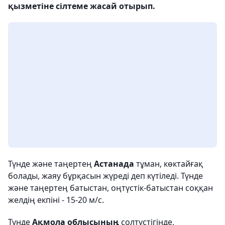
қызметіне сілтеме жасай отырып.
Түнде және таңертең
Астанада
тұман, көктайғақ
болады, жаяу бұрқасын жүреді деп күтіледі. Түнде
және таңертең батыстан, оңтүстік-батыстан соққан
желдің екпіні - 15-20 м/с.
Түнде
Ақмола облысының
солтүстігінде,