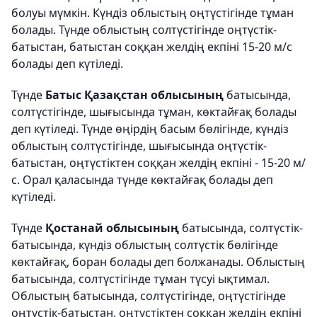
болуы мүмкін. Күндіз облыстың оңтүстігінде тұман
болады. Түнде облыстың солтүстігінде оңтүстік-
батыстан, батыстан соққан желдің екпіні 15-20 м/с
болады деп күтіледі.
Түнде
Батыс Қазақстан облысының
батысында,
солтүстігінде, шығысында тұман, көктайғақ болады
деп күтіледі. Түнде өңірдің басым бөлігінде, күндіз
облыстың солтүстігінде, шығысында оңтүстік-
батыстан, оңтүстіктен соққан желдің екпіні - 15-20 м/
с. Орал қаласында түнде көктайғақ болады деп
күтіледі.
Түнде
Қостанай облысының
батысында, солтүстік-
батысында, күндіз облыстың солтүстік бөлігінде
көктайғақ, боран болады деп болжанады. Облыстың
батысында, солтүстігінде тұман түсуі ықтимал.
Облыстың батысында, солтүстігінде, оңтүстігінде
оңтүстік-батыстан, оңтүстіктен соққан желдің екпіні