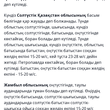
деп күтіледі.
Күндіз
Солтүстік Қазақстан облысының
басым
бөлігінде қар жауады деп болжанады. Түнде
облыстың солтүстігінде, шығысында, күндіз
облыстың солтүстігінде, батысында, оңтүстігінде
көктайғақ, боран болады деп күтіледі. Түнде
облыстың шығысында, күндіз оңтүстікте, облыстың
батысында батыстан, оңтүстік-батыстан соққан
желдің екпіні 15-20 м/с, кей тұста 23-28 м/с дейін
жетеді. Петропавлда көктайғақ, боран болады деп
күтіледі. Батыстан, оңтүстік-батыстан соққан желдің
екпіні - 15-20 м/с.
Жамбыл облысының
оңтүстігінде, таулы
аудандарында тұман болады деп күтіледі. Өңірдің
оңтүстік-батысында, солтүстік-шығысында, таулы
аудандарында солтүстік-батыстан солтүстік-
шығысқа ойыса соққан желдің екпіні 15-20 м/с