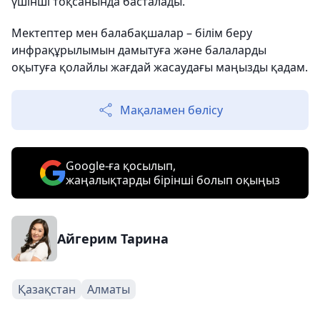
үшінші тоқсанында басталады.
Мектептер мен балабақшалар – білім беру
инфрақұрылымын дамытуға және балаларды
оқытуға қолайлы жағдай жасаудағы маңызды қадам.
Мақаламен бөлісу
Google-ға қосылып,
жаңалықтарды бірінші болып оқыңыз
Айгерим Тарина
Қазақстан
Алматы