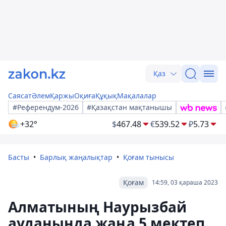
Қаз
Саясат
Әлем
Қаржы
Оқиға
Құқық
Мақалалар
#Референдум-2026
#Қазақстан мақтанышы
+32°
$
467.48
€
539.52
₽
5.73
Басты
Барлық жаңалықтар
Қоғам тынысы
Қоғам
14:59, 03 қараша 2023
Алматының Наурызбай
ауданында жаңа 5 мектеп