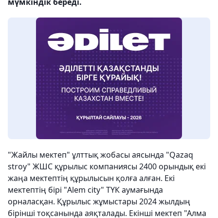
мүмкіндік береді.
"Жайлы мектеп" ұлттық жобасы аясында "Qazaq
stroy" ЖШС құрылыс компаниясы 2400 орындық екі
жаңа мектептің құрылысын қолға алған. Екі
мектептің бірі "Alem city" ТҮК аумағында
орналасқан. Құрылыс жұмыстары 2024 жылдың
бірінші тоқсанында аяқталады. Екінші мектеп "Алма