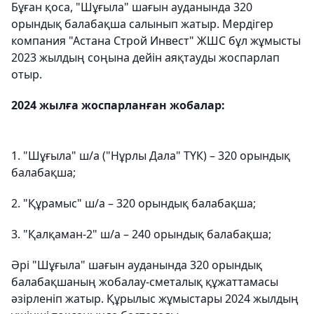
Бұған қоса, "Шұғыла" шағын ауданында 320
орындық балабақша салынып жатыр. Мердігер
компания "Астана Строй Инвест" ЖШС бұл жұмысты
2023 жылдың соңына дейін аяқтауды жоспарлап
отыр.
2024 жылға жоспарланған жобалар:
1. "Шұғыла" ш/а ("Нұрлы Дала" ТҮК) – 320 орындық
балабақша;
2. "Құрамыс" ш/а – 320 орындық балабақша;
3. "Қалқаман-2" ш/а – 240 орындық балабақша;
Әрі "Шұғыла" шағын ауданында 320 орындық
балабақшаның жобалау-сметалық құжаттамасы
әзірленіп жатыр. Құрылыс жұмыстары 2024 жылдың