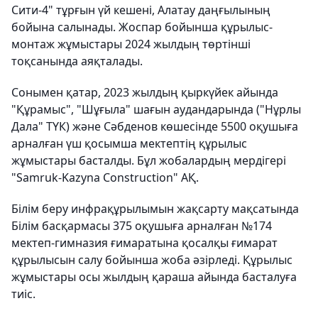
Сити-4" тұрғын үй кешені, Алатау даңғылының
бойына салынады. Жоспар бойынша құрылыс-
монтаж жұмыстары 2024 жылдың төртінші
тоқсанында аяқталады.
Сонымен қатар, 2023 жылдың қыркүйек айында
"Құрамыс", "Шұғыла" шағын аудандарында ("Нұрлы
Дала" ТҮК) және Сәбденов көшесінде 5500 оқушыға
арналған үш қосымша мектептің құрылыс
жұмыстары басталды. Бұл жобалардың мердігері
"Samruk-Kazyna Construction" АҚ.
Білім беру инфрақұрылымын жақсарту мақсатында
Білім басқармасы 375 оқушыға арналған №174
мектеп-гимназия ғимаратына қосалқы ғимарат
құрылысын салу бойынша жоба әзірледі. Құрылыс
жұмыстары осы жылдың қараша айында басталуға
тиіс.