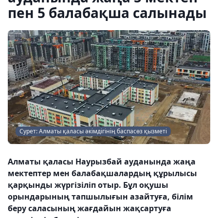
пен 5 балабақша салынады
Сурет: Алматы қаласы әкімдігінің баспасөз қызметі
Алматы қаласы Наурызбай ауданында жаңа
мектептер мен балабақшалардың құрылысы
қарқынды жүргізіліп отыр. Бұл оқушы
орындарының тапшылығын азайтуға, білім
беру саласының жағдайын жақсартуға