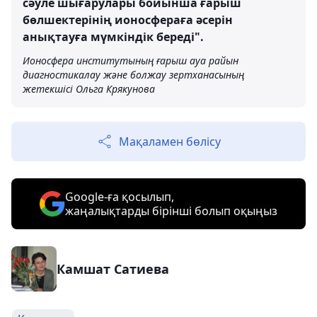
сәуле шығарулары бойынша ғарыш
бөлшектерінің ионосфераға әсерін
анықтауға мүмкіндік береді".
Ионосфера институтының ғарыш ауа райын
диагностикалау және болжау зертханасының
жетекшісі Ольга Крякунова
Мақаламен бөлісу
Google-ға қосылып,
жаңалықтарды бірінші болып оқыңыз
Камшат Сатиева