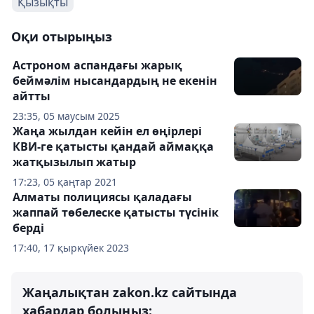
Қызықты
Оқи отырыңыз
Астроном аспандағы жарық
беймәлім нысандардың не екенін
айтты
23:35, 05 маусым 2025
Жаңа жылдан кейін ел өңірлері
КВИ-ге қатысты қандай аймаққа
жатқызылып жатыр
17:23, 05 қаңтар 2021
Алматы полициясы қаладағы
жаппай төбелеске қатысты түсінік
берді
17:40, 17 қыркүйек 2023
Жаңалықтан zakon.kz сайтында
хабардар болыңыз: