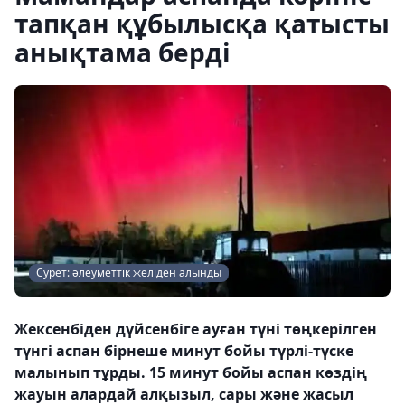
тапқан құбылысқа қатысты
анықтама берді
Сурет: әлеуметтік желіден алынды
Жексенбіден дүйсенбіге ауған түні төңкерілген
түнгі аспан бірнеше минут бойы түрлі-түске
малынып тұрды. 15 минут бойы аспан көздің
жауын алардай алқызыл, сары және жасыл