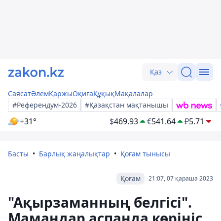
Қаз
Саясат
Әлем
Қаржы
Оқиға
Құқық
Мақалалар
#Референдум-2026
#Қазақстан мақтанышы
+31°
$
469.93
€
541.64
₽
5.71
Басты
Барлық жаңалықтар
Қоғам тынысы
Қоғам
21:07, 07 қараша 2023
"Ақырзаманның белгісі".
Мамандар аспанда көрініс