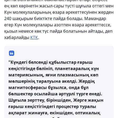
ең көп көрінетін жасыл-сары түсті шұғыла оттегі мен
Күн молекулаларының өзара әрекеттесуінен жерден
240 шақырым биіктікте пайда болады. Мамандар
егер Күн молекулалары азотпен өзара әрекеттессе,
қызыл немесе көк түс пайда болатынын айтады, деп
хабарлайды
КТК
.
"Күндегі белсенді құбылыстар ғарыш
кеңістігінде бөлініп, планетааралық күн
материясының, яғни плазмасының көп
мөлшерінің таралуына әкелді. Жердің
магнитосферасы бұзылса, онда бұл
бөлшектер осылайша әртүрлі түрге енеді.
Шұғыла зерттеу, біріншіден, Жерге жақын
ғарыш кеңістігіндегі процестер туралы
ақпарат жинауға, екіншіден, оптикалық