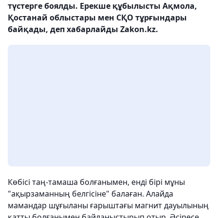
түстерге боялды. Ерекше құбылысты Ақмола,
Қостанай облыстары мен СҚО тұрғындары
байқады, деп хабарлайды Zakon.kz.
Көбісі таң-тамаша болғанымен, енді бірі мұны
"ақырзаманның белгісіне" балаған. Алайда
мамандар шұғыланы ғарыштағы магнит дауылының
қатты болғанымен байланыстырып отыр. Әсіресе