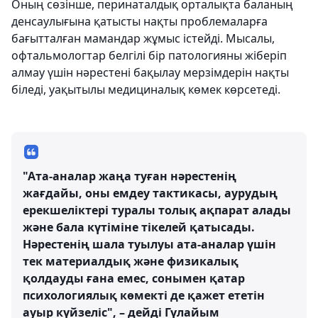
Оның сөзінше, перинаталдық орталықта баланың
денсаулығына қатысты нақты проблемаларға
бағытталған мамандар жұмыс істейді. Мысалы,
офтальмологтар белгілі бір патологияны жіберіп
алмау үшін нәрестені бақылау мерзімдерін нақты
біледі, уақытылы медициналық көмек көрсетеді.
"Ата-аналар жаңа туған нәрестенің
жағдайы, оны емдеу тактикасы, аурудың
ерекшеліктері туралы толық ақпарат алады
және бала күтіміне тікелей қатысады.
Нәрестенің шала туылуы ата-аналар үшін
тек материалдық және физикалық
қолдауды ғана емес, сонымен қатар
психологиялық көмекті де қажет ететін
ауыр күйзеліс", – дейді Гүлайым