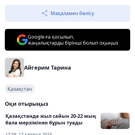
Мақаламен бөлісу
Google-ға қосылып,
жаңалықтарды бірінші болып оқыңыз
Айгерим Тарина
Қазақстан
Оқи отырыңыз
Қазақстанда жыл сайын 20-22 мың
бала мерзімінен бұрын туады
17:59, 17 қараша 2023