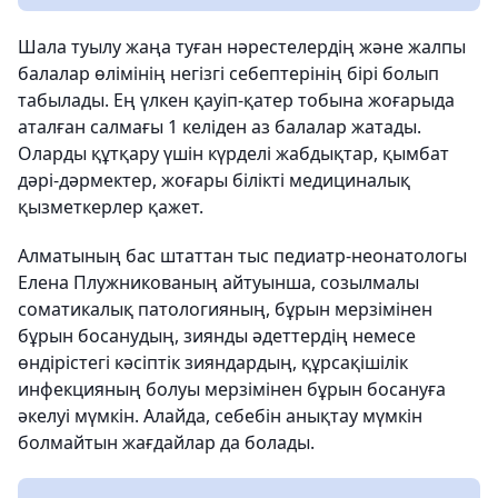
Шала туылу жаңа туған нәрестелердің және жалпы
балалар өлімінің негізгі себептерінің бірі болып
табылады. Ең үлкен қауіп-қатер тобына жоғарыда
аталған салмағы 1 келіден аз балалар жатады.
Оларды құтқару үшін күрделі жабдықтар, қымбат
дәрі-дәрмектер, жоғары білікті медициналық
қызметкерлер қажет.
Алматының бас штаттан тыс педиатр-неонатологы
Елена Плужникованың айтуынша, созылмалы
соматикалық патологияның, бұрын мерзімінен
бұрын босанудың, зиянды әдеттердің немесе
өндірістегі кәсіптік зияндардың, құрсақішілік
инфекцияның болуы мерзімінен бұрын босануға
әкелуі мүмкін. Алайда, себебін анықтау мүмкін
болмайтын жағдайлар да болады.