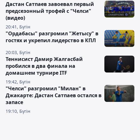
Дастан Сатпаев завоевал первый
предсезонный трофей с "Челси"
(видео)
20:41, Бүгін
"Ордабасы" разгромил "Жетысу" в
гостях и укрепил лидерство в КПЛ
20:03, Бүгін
Теннисист Дамир Жалгасбай
пробился в два финала на
домашнем турнире ITF
19:42, Бүгін
"Челси" разгромил "Милан" в
Джакарте: Дастан Сатпаев остался в
запасе
19:10, Бүгін