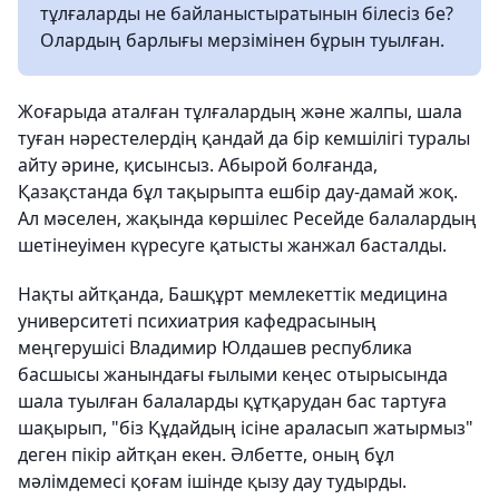
тұлғаларды не байланыстыратынын білесіз бе?
Олардың барлығы мерзімінен бұрын туылған.
Жоғарыда аталған тұлғалардың және жалпы, шала
туған нәрестелердің қандай да бір кемшілігі туралы
айту әрине, қисынсыз. Абырой болғанда,
Қазақстанда бұл тақырыпта ешбір дау-дамай жоқ.
Ал мәселен, жақында көршілес Ресейде балалардың
шетінеуімен күресуге қатысты жанжал басталды.
Нақты айтқанда, Башқұрт мемлекеттік медицина
университеті психиатрия кафедрасының
меңгерушісі Владимир Юлдашев республика
басшысы жанындағы ғылыми кеңес отырысында
шала туылған балаларды құтқарудан бас тартуға
шақырып, "біз Құдайдың ісіне араласып жатырмыз"
деген пікір айтқан екен. Әлбетте, оның бұл
мәлімдемесі қоғам ішінде қызу дау тудырды.