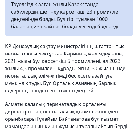
Тәуелсіздік алған жылы Қазақстанда
сәбилердің шетінеу көрсеткіші 23 промилле
деңгейінде болды. Бұл тірі туылған 1000
баланың 23-і қайтыс болды дегенді білдіреді.
ҚР Денсаулық сақтау министрлігінің штаттан тыс
неонатологы Бектұрған Қариннің мәлімдеуінше,
2021 жылы бұл көрсеткіш 5 промиллені, ал 2023
жылы 4,3 промиллені құрады. Яғни, 30 жыл ішінде
неонаталдық өлім-жітімді бес есеге азайтуға
мүмкіндік туды. Бұл Орталық Азияның барлық
елдерінің ішіндегі ең төменгі деңгей.
Алматы қалалық перинаталдық орталығы
директорының неонаталдық қызмет жөніндегі
орынбасары Гүлайым Байтанатова бұл қызмет
мамандарының қиын жұмысы туралы айтып берді.