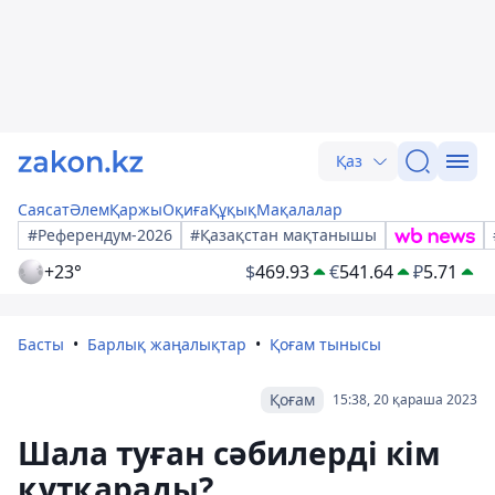
Қаз
Саясат
Әлем
Қаржы
Оқиға
Құқық
Мақалалар
#Референдум-2026
#Қазақстан мақтанышы
+23°
$
469.93
€
541.64
₽
5.71
Басты
Барлық жаңалықтар
Қоғам тынысы
Қоғам
15:38, 20 қараша 2023
Шала туған сәбилерді кім
құтқарады?