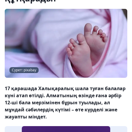
Сурет: pixabay
17 қарашада Халықаралық шала туған балалар
күні атап өтілді. Алматының өзінде ғана әрбір
12-ші бала мерзімінен бұрын туылады, ал
мұндай сәбилердің күтімі – өте күрделі және
жауапты міндет.