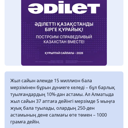
Жыл сайын әлемде 15 миллион бала
мерзімінен бұрын дүниеге келеді – бұл барлық
туылғандардың 10%-дан астамы. Ал Алматыда
жыл сайын 37 аптаға дейінгі мерзімде 5 мыңға
жуық бала туылады, олардың 250-ден
астамының дене салмағы өте төмен – 1000
грамға дейін.