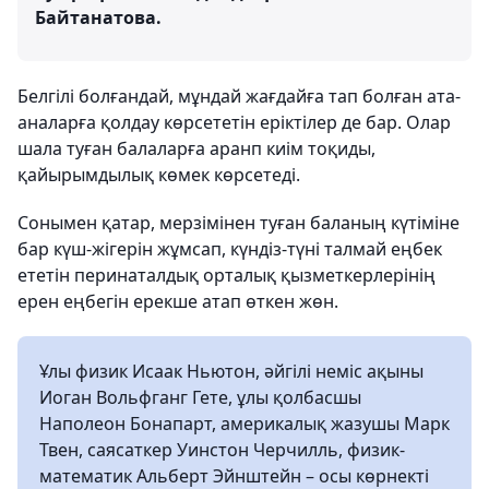
Байтанатова.
Белгілі болғандай, мұндай жағдайға тап болған ата-
аналарға қолдау көрсететін еріктілер де бар. Олар
шала туған балаларға аранп киім тоқиды,
қайырымдылық көмек көрсетеді.
Сонымен қатар, мерзімінен туған баланың күтіміне
бар күш-жігерін жұмсап, күндіз-түні талмай еңбек
ететін перинаталдық орталық қызметкерлерінің
ерен еңбегін ерекше атап өткен жөн.
Ұлы физик Исаак Ньютон, әйгілі неміс ақыны
Иоган Вольфганг Гете, ұлы қолбасшы
Наполеон Бонапарт, америкалық жазушы Марк
Твен, саясаткер Уинстон Черчилль, физик-
математик Альберт Эйнштейн – осы көрнекті