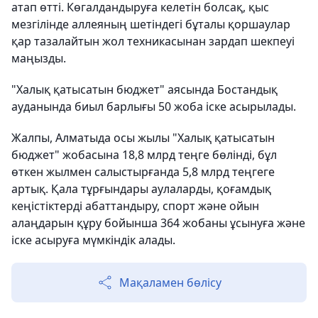
атап өтті. Көгалдандыруға келетін болсақ, қыс
мезгілінде аллеяның шетіндегі бұталы қоршаулар
қар тазалайтын жол техникасынан зардап шекпеуі
маңызды.
"Халық қатысатын бюджет" аясында Бостандық
ауданында биыл барлығы 50 жоба іске асырылады.
Жалпы, Алматыда осы жылы "Халық қатысатын
бюджет" жобасына 18,8 млрд теңге бөлінді, бұл
өткен жылмен салыстырғанда 5,8 млрд теңгеге
артық. Қала тұрғындары аулаларды, қоғамдық
кеңістіктерді абаттандыру, спорт және ойын
алаңдарын құру бойынша 364 жобаны ұсынуға және
іске асыруға мүмкіндік алады.
Мақаламен бөлісу