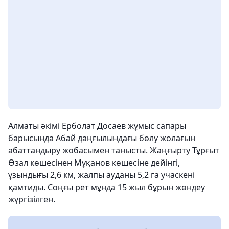
Алматы әкімі Ерболат Досаев жұмыс сапары
барысында Абай даңғылындағы бөлу жолағын
абаттандыру жобасымен танысты. Жаңғырту Тұрғыт
Өзал көшесінен Мұқанов көшесіне дейінгі,
ұзындығы 2,6 км, жалпы ауданы 5,2 га учаскені
қамтиды. Соңғы рет мұнда 15 жыл бұрын жөндеу
жүргізілген.