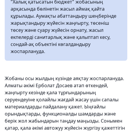
"Халық қатысатын бюджет" жобасының
арқасында бөлінетін жасыл аймақ қайта
құрылады. Аумақты абаттандыру шеңберінде
жарықтандыру жүйесін жаңғырту, төсеніш
төсеу және суару жүйесін орнату, жасыл
екпелерді санитарлық және қалыптап кесу,
сондай-ақ объектіні көгалдандыру
жоспарлануда.
Жобаны осы жылдың күзінде аяқтау жоспарлануда.
Алматы әкімі Ерболат Досаев атап өткендей,
жаңғырту кезінде қала тұрғындарының
серуендеуіне қолайлы жағдай жасау үшін сапалы
материалдарды пайдалану қажет. Ыңғайлы
орындықтарды, функционалды шамдарды және
берік жол жабындарын таңдау маңызды. Сонымен
қатар, қала әкімі автожуу жүйесін жүргізу қажеттігін