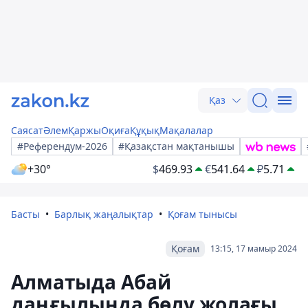
Қаз
Саясат
Әлем
Қаржы
Оқиға
Құқық
Мақалалар
#Референдум-2026
#Қазақстан мақтанышы
+30°
$
469.93
€
541.64
₽
5.71
Басты
Барлық жаңалықтар
Қоғам тынысы
Қоғам
13:15, 17 мамыр 2024
Алматыда Абай
даңғылында бөлу жолағы