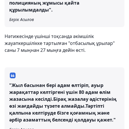
полицияның жұмысы қайта
құрылымдалды".
Берік Асылов
Нәтижесінде үшінші тоқсанда әкімшілік
жауапкершілікке тартылған "отбасылық ұрылар"
саны 7 мыңнан 27 мыңға дейін өсті.
"Жыл басынан бері адам өлтіріп, ауыр
жарақаттар келтіргені үшін 80 адам өлім
жазасына кесілді.Бірақ жазалау әдістерінің
өзі жағдайды түзете алмайды.Тәртіпті
қалпына келтіруде бізге қоғамның және
әрбір азаматтың белсенді қолдауы қажет."