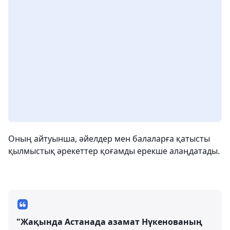
Оның айтуынша, әйелдер мен балаларға қатысты
қылмыстық әрекеттер қоғамды ерекше алаңдатады.
"Жақында Астанада азамат Нүкенованың