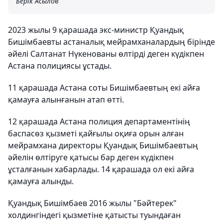
Берік Асылов
2023 жылы 9 қарашада экс-министр Қуандық
Бишімбаевты астаналық мейрамханалардың бірінде
әйелі Салтанат Нүкенованы өлтірді деген күдікпен
Астана полициясы ұстады.
11 қарашада Астана соты Бишімбаевтың екі айға
қамауға алынғанын атап өтті.
12 қарашада Астана полиция департаментінің
баспасөз қызметі қайғылы оқиға орын алған
мейрамхана директоры Қуандық Бишімбаевтың
әйелін өлтіруге қатысы бар деген күдікпен
ұсталғанын хабарлады. 14 қарашада ол екі айға
қамауға алынды.
Қуандық Бишімбаев 2016 жылы "Бәйтерек"
холдингіндегі қызметіне қатысты туындаған