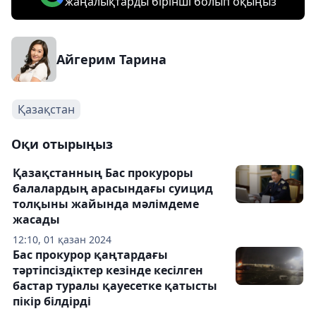
жаңалықтарды бірінші болып оқыңыз
Айгерим Тарина
Қазақстан
Оқи отырыңыз
Қазақстанның Бас прокуроры
балалардың арасындағы суицид
толқыны жайында мәлімдеме
жасады
12:10, 01 қазан 2024
Бас прокурор қаңтардағы
тәртіпсіздіктер кезінде кесілген
бастар туралы қауесетке қатысты
пікір білдірді