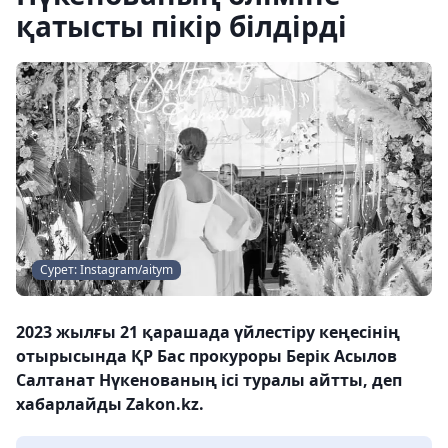
қатысты пікір білдірді
Сурет: Instagram/aitym
2023 жылғы 21 қарашада үйлестіру кеңесінің
отырысында ҚР Бас прокуроры Берік Асылов
Салтанат Нүкенованың ісі туралы айтты, деп
хабарлайды Zakon.kz.