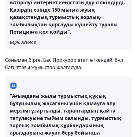
өлтірілуі интернет кеңістігін дүр сілкіндірді.
Қазірдің өзінде 150 мыңға жуық
қазақстандық тұрмыстық зорлық-
зомбылықтан қорғауды күшейту туралы
Петицияға қол қойды".
Берік Асылов
Сонымен бірге, Бас Прокурор атап өткендей, бұл
бағыттағы жұмыстар жалғасуда.
"Ағымдағы жылы тұрмыстық құқық
бұзушылық жасағаны үшін қамауға алу
мерзімі ұзартылды, тараптардың қайта
татуласуына тыйым салынды, тұрмыстық
зорлық-зомбылық құрбандарының
арыздарына жауап беру бойынша