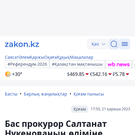
Қаз
Саясат
Әлем
Қаржы
Оқиға
Құқық
Мақалалар
#Референдум-2026
#Қазақстан мақтанышы
+30°
$
469.85
€
542.16
₽
5.78
Басты
Барлық жаңалықтар
Қоғам тынысы
Қоғам
17:50, 21 қараша 2023
Бас прокурор Салтанат
Нүкенованың өліміне