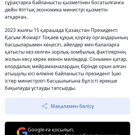
сұрақтарға байланысты қызметінен босатылғанға
дейін Ұлттық экономика министрі қызметін
атқарған.
2023 жылғы 15 қарашада Қазақстан Президенті
Қасым-Жомарт Тоқаев құқық қорғау органдарының
басшыларымен кеңесіп, әйелдер мен балаларға
қатысты кез келген зорлық-зомбылық фактілерінің
жолын кесу керек екенін мәлімдеді. Сонымен қатар,
елордалық мейрамханалардың бірінде орын алған
атышулы кісі өліміне байланысты президент Ішкі
істер министрлігі басшылығына бұл істі ерекше
бақылауда ұстауды тапсырды.
Мақаламен бөлісу
Google-ға қосылып,