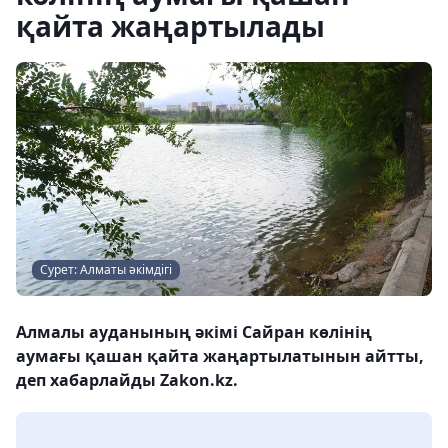
қайта жаңартылады
Сурет: Алматы әкімдігі
Алмалы ауданының әкімі Сайран көлінің
аумағы қашан қайта жаңартылатынын айтты,
деп хабарлайды Zakon.kz.