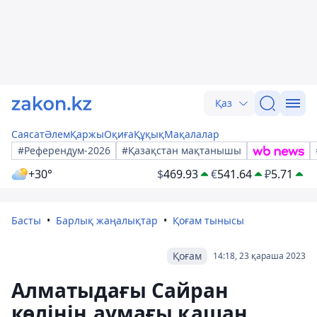
Қаз
Саясат
Әлем
Қаржы
Оқиға
Құқық
Мақалалар
#Референдум-2026
#Қазақстан мақтанышы
+30°
$
469.93
€
541.64
₽
5.71
Басты
Барлық жаңалықтар
Қоғам тынысы
Қоғам
14:18, 23 қараша 2023
Алматыдағы Сайран
көлінің аумағы қашан