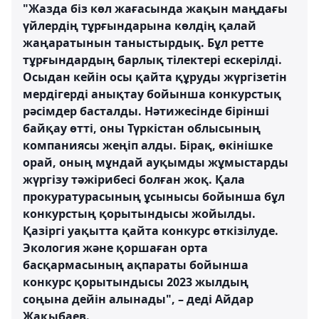
"Жазда біз көл жағасында жақын маңдағы
үйлердің тұрғындарына көлдің қалай
жаңаратынын таныстырдық. Бұл ретте
тұрғындардың барлық тілектері ескерілді.
Осыдан кейін осы қайта құруды жүргізетін
мердігерді анықтау бойынша конкурстық
рәсімдер басталды. Нәтижесінде бірінші
байқау өтті, оны Түркістан облысының
компаниясы жеңіп алды. Бірақ, өкінішке
орай, оның мұндай ауқымды жұмыстарды
жүргізу тәжірибесі болған жоқ. Қала
прокуратурасының ұсынысы бойынша бұл
конкурстың қорытындысы жойылды.
Қазіргі уақытта қайта конкурс өткізілуде.
Экология және қоршаған орта
басқармасының ақпараты бойынша
конкурс қорытындысы 2023 жылдың
соңына дейін алынады", – деді Айдар
Жақыбаев.