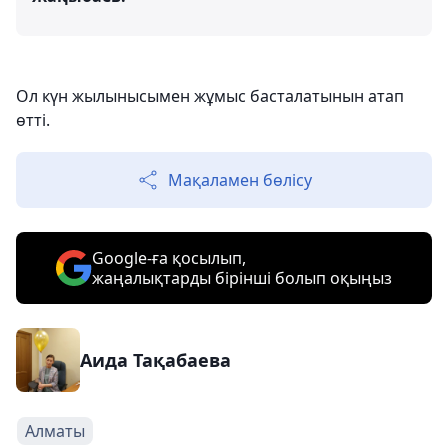
Ол күн жылынысымен жұмыс басталатынын атап
өтті.
Мақаламен бөлісу
Google-ға қосылып,
жаңалықтарды бірінші болып оқыңыз
Аида Тақабаева
Алматы