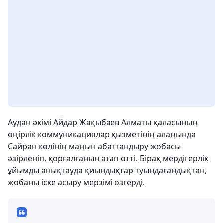
Аудан әкімі Айдар Жақыбаев Алматы қаласының
өңірлік коммуникациялар қызметінің алаңында
Сайран көлінің маңын абаттандыру жобасы
әзірленіп, қорғалғанын атап өтті. Бірақ мердігерлік
ұйымды анықтауда қиындықтар туындағандықтан,
жобаны іске асыру мерзімі өзгерді.