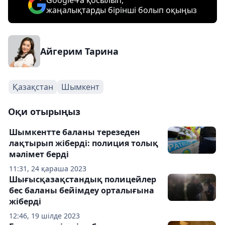
Google-ға қосылып,
жаңалықтарды бірінші болып оқыңыз
Айгерим Тарина
Қазақстан
Шымкент
Оқи отырыңыз
Шымкентте баланы терезеден
лақтырып жіберді: полиция толық
мәлімет берді
11:31, 24 қараша 2023
Шығысқазақстандық полицейлер
бес баланы бейімдеу орталығына
жіберді
12:46, 19 шілде 2023