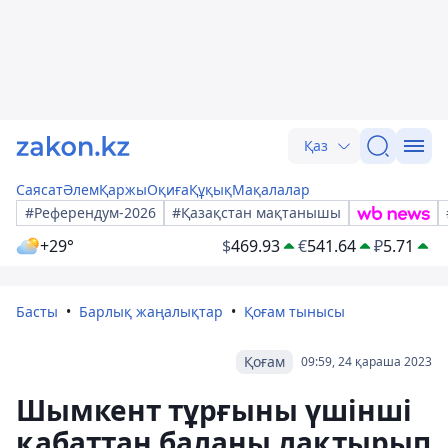
Қаз
Саясат
Әлем
Қаржы
Оқиға
Құқық
Мақалалар
#Референдум-2026
#Қазақстан мақтанышы
+29°
$
469.93
€
541.64
₽
5.71
Басты
Барлық жаңалықтар
Қоғам тынысы
Қоғам
09:59, 24 қараша 2023
Шымкент тұрғыны үшінші
қабаттан баланы лақтырып