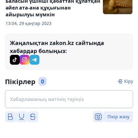
Баласын үшінші қабаттан құлатқан
әйел ата-ана құқығынан
айырылуы мүмкін
13:04, 29 қаңтар 2023
Жаңалықтан zakon.kz сайтында
хабардар болыңыз:
Пікірлер
0
Кіру
Пікір жазу