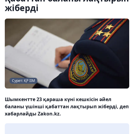
жіберді
Сурет: ҚР ІІМ
Шымкентте 23 қараша күні кешкісін әйел
баланы үшінші қабаттан лақтырып жіберді, деп
хабарлайды Zakon.kz.