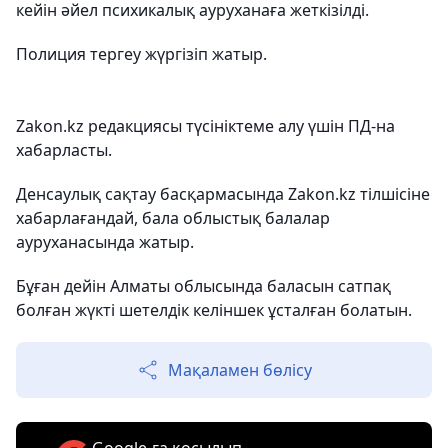
кейін әйел психикалық ауруханаға жеткізілді.
Полиция тергеу жүргізіп жатыр.
Zakon.kz редакциясы түсініктеме алу үшін ПД-на
хабарласты.
Денсаулық сақтау басқармасында Zakon.kz тілшісіне
хабарлағандай, бала облыстық балалар
ауруханасында жатыр.
Бұған дейін Алматы облысында баласын сатпақ
болған жүкті шетелдік келіншек ұсталған болатын.
Мақаламен бөлісу