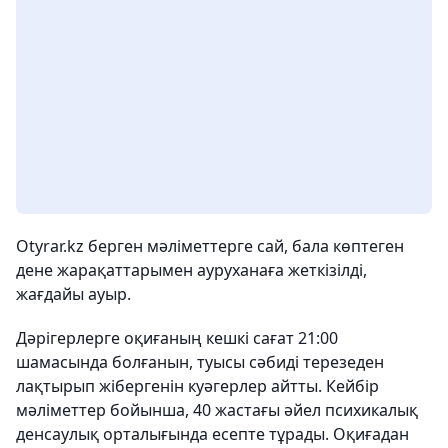
Otyrar.kz берген мәліметтерге сай, бала көптеген
дене жарақаттарымен ауруханаға жеткізілді,
жағдайы ауыр.
Дәрігерлерге оқиғаның кешкі сағат 21:00
шамасында болғанын, туысы сәбиді терезеден
лақтырып жібергенін куәгерлер айтты. Кейбір
мәліметтер бойынша, 40 жастағы әйел психикалық
денсаулық орталығында есепте тұрады. Оқиғадан