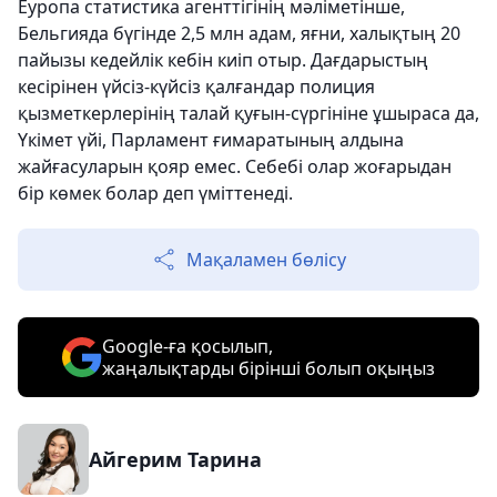
Еуропа статистика агенттігінің мәліметінше,
Бельгияда бүгінде 2,5 млн адам, яғни, халықтың 20
пайызы кедейлік кебін киіп отыр. Дағдарыстың
кесірінен үйсіз-күйсіз қалғандар полиция
қызметкерлерінің талай қуғын-сүргініне ұшыраса да,
Үкімет үйі, Парламент ғимаратының алдына
жайғасуларын қояр емес. Себебі олар жоғарыдан
бір көмек болар деп үміттенеді.
Мақаламен бөлісу
Google-ға қосылып,
жаңалықтарды бірінші болып оқыңыз
Айгерим Тарина