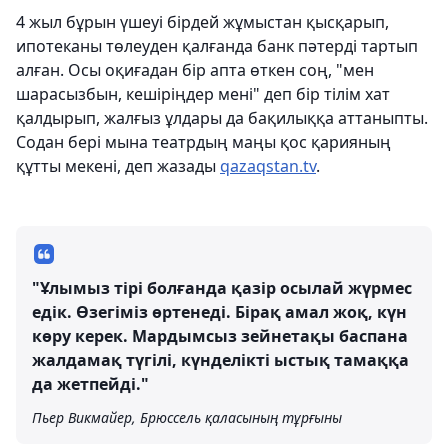
4 жыл бұрын үшеуі бірдей жұмыстан қысқарып,
ипотеканы төлеуден қалғанда банк пәтерді тартып
алған. Осы оқиғадан бір апта өткен соң, "мен
шарасызбын, кешіріңдер мені" деп бір тілім хат
қалдырып, жалғыз ұлдары да бақилыққа аттаныпты.
Содан бері мына театрдың маңы қос қарияның
құтты мекені, деп жазады
qazaqstan.tv
.
"Ұлымыз тірі болғанда қазір осылай жүрмес
едік. Өзегіміз өртенеді. Бірақ амал жоқ, күн
көру керек. Мардымсыз зейнетақы баспана
жалдамақ түгілі, күнделікті ыстық тамаққа
да жетпейді."
Пьер Викмайер, Брюссель қаласының тұрғыны