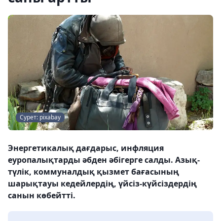
Сурет: pixabay
Энергетикалық дағдарыс, инфляция
еуропалықтарды әбден әбігерге салды. Азық-
түлік, коммуналдық қызмет бағасының
шарықтауы кедейлердің, үйсіз-күйсіздердің
санын көбейтті.