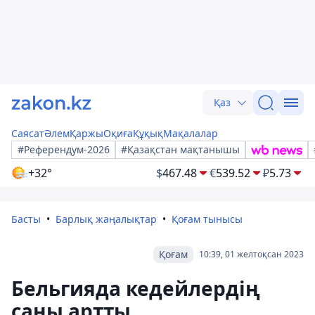
Қаз
Саясат
Әлем
Қаржы
Оқиға
Құқық
Мақалалар
#Референдум-2026
#Қазақстан мақтанышы
+32°
$
467.48
€
539.52
₽
5.73
Басты
Барлық жаңалықтар
Қоғам тынысы
Қоғам
10:39, 01 желтоқсан 2023
Бельгияда кедейлердің
саны артты