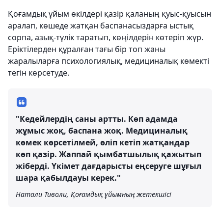
Қоғамдық ұйым өкілдері қазір қаланың қуыс-қуысын
аралап, көшеде жатқан баспанасыздарға ыстық
сорпа, азық-түлік таратып, көңілдерін көтеріп жүр.
Еріктілерден құралған тағы бір топ жаны
жаралыларға психологиялық, медициналық көмекті
тегін көрсетуде.
"Кедейлердің саны артты. Көп адамда
жұмыс жоқ, баспана жоқ. Медициналық
көмек көрсетілмей, өліп кетіп жатқандар
көп қазір. Жаппай қымбатшылық қажытып
жіберді. Үкімет дағдарысты еңсеруге шұғыл
шара қабылдауы керек."
Натали Тиволи, Қоғамдық ұйымның жетекшісі