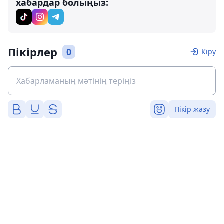
хабардар болыңыз:
Пікірлер
0
Кіру
Пікір жазу