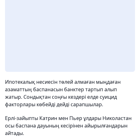
Ипотекалық несиесін төлей алмаған мыңдаған
азаматтың баспанасын банктер тартып алып
жатыр. Сондықтан соңғы кездері елде суицид
факторлары көбейді дейді сарапшылар.
Ерлі-зайыпты Катрин мен Пьер ұлдары Николастан
осы баспана дауының кесірінен айырылғандарын
айтады.