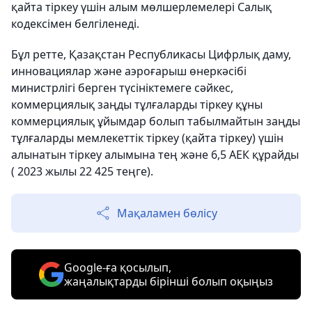
қайта тіркеу үшін алым мөлшерлемелері Салық
кодексімен белгіленеді.
Бұл ретте, Қазақстан Республикасы Цифрлық даму,
инновациялар және аэроғарыш өнеркәсібі
министрлігі берген түсініктемеге сәйкес,
коммерциялық заңды тұлғаларды тіркеу құны
коммерциялық ұйымдар болып табылмайтын заңды
тұлғаларды мемлекеттік тіркеу (қайта тіркеу) үшін
алынатын тіркеу алымына тең және 6,5 АЕК құрайды
( 2023 жылы 22 425 теңге).
Мақаламен бөлісу
Google-ға қосылып,
жаңалықтарды бірінші болып оқыңыз