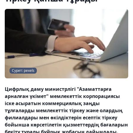
Сурет: pexels
Цифрлық даму министрлігі "Азаматтарға
арналған үкімет" мемлекеттік корпорациясы
іске асыратын коммерциялық заңды
тұлғаларды мемлекеттік тіркеу және олардың
филиалдары мен өкілдіктерін есептік тіркеу
бойынша көрсетілетін қызметтердің бағаларын
бекіту туралы бұйрық жобасын дайындады.