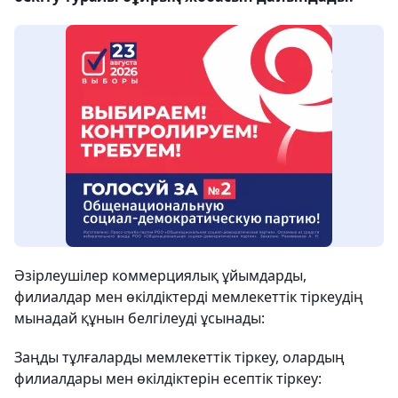
Әзірлеушілер коммерциялық ұйымдарды,
филиалдар мен өкілдіктерді мемлекеттік тіркеудің
мынадай құнын белгілеуді ұсынады:
Заңды тұлғаларды мемлекеттік тіркеу, олардың
филиалдары мен өкілдіктерін есептік тіркеу: