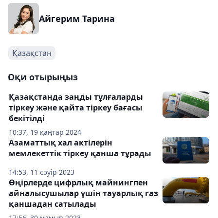
Айгерим Тарина
Қазақстан
Оқи отырыңыз
Қазақстанда заңды тұлғаларды
тіркеу және қайта тіркеу бағасы
бекітілді
10:37, 19 қаңтар 2024
Азаматтық хал актілерін
мемлекеттік тіркеу қанша тұрады
14:53, 11 сәуір 2023
Өңірлерде цифрлық майнингпен
айналысушылар үшін тауарлық газ
қаншадан сатылады
17:56, 30 мамыр 2023