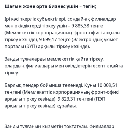
Шағын және орта бизнес үшін – тегін;
Ірі кәсіпкерлік субъектілері, сондай-ақ филиалдар
мен өкілдіктерді тіркеу үшін – 9 885,38 теңге
(Мемлекеттік корпорацияның фронт-офисі арқылы
тіркеу кезінде), 9 699,17 теңге (Электрондық үкімет
порталы (ЭҮП) арқылы тіркеу кезінде).
Заңды тұлғаларды мемлекеттік қайта тіркеу,
олардың филиалдары мен өкілдіктерін есептік қайта
тіркеу:
Барлық пәндер бойынша төленеді. Құны 10 009,51
теңгені (Мемлекеттік корпорацияның фронт-офисі
арқылы тіркеу кезінде), 9 823,31 теңгені (ПЭП
арқылы тіркеу кезінде) құрайды.
Заңды тұлғаның қызметін тоқтатуды, филиалдар