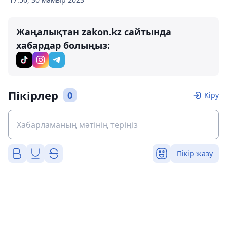
Жаңалықтан zakon.kz сайтында
хабардар болыңыз:
Пікірлер
0
Кіру
Пікір жазу