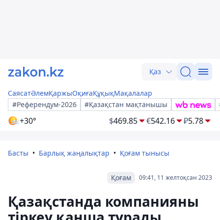
Қаз
Саясат
Әлем
Қаржы
Оқиға
Құқық
Мақалалар
#Референдум-2026
#Қазақстан мақтанышы
+30°
$
469.85
€
542.16
₽
5.78
Басты
Барлық жаңалықтар
Қоғам тынысы
Қоғам
09:41, 11 желтоқсан 2023
Қазақстанда компанияны
тіркеу қанша тұрады