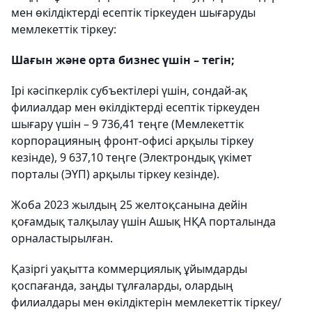
мен өкілдіктерді есептік тіркеуден шығаруды
мемлекеттік тіркеу:
Шағын және орта бизнес үшін – тегін;
Ірі кәсіпкерлік субъектілері үшін, сондай-ақ
филиалдар мен өкілдіктерді есептік тіркеуден
шығару үшін – 9 736,41 теңге (Мемлекеттік
корпорацияның фронт-офисі арқылы тіркеу
кезінде), 9 637,10 теңге (Электрондық үкімет
порталы (ЭҮП) арқылы тіркеу кезінде).
Жоба 2023 жылдың 25 желтоқсанына дейін
қоғамдық талқылау үшін Ашық НҚА порталында
орналастырылған.
Қазіргі уақытта коммерциялық ұйымдарды
қоспағанда, заңды тұлғаларды, олардың
филиалдары мен өкілдіктерін мемлекеттік тіркеу/