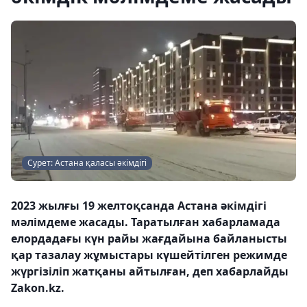
Сурет: Астана қаласы әкімдігі
2023 жылғы 19 желтоқсанда Астана әкімдігі
мәлімдеме жасады. Таратылған хабарламада
елордадағы күн райы жағдайына байланысты
қар тазалау жұмыстары күшейтілген режимде
жүргізіліп жатқаны айтылған, деп хабарлайды
Zakon.kz.