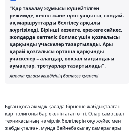
"Қар тазалау жұмысы күшейтілген
режимде, кешкі және түнгі уақытта, сондай-
ақ маршруттарды белгілеу арқылы
жүргізіледі. Бірінші кезекте, ережеге сәйкес,
жолдарда кептеліс болмас үшін қозғалысы
қарқынды учаскелер тазартылады. Ары
қарай қозғалысы орташа қарқынды
учаскелер – алаңдар, вокзал маңындағы
аумақтар, тротуарлар тазартылады".
Астана қаласы әкімдігінің баспасөз қызметі
Бұған қоса әкімдік қалада бірнеше жабдықталған
қар полигоны бар екенін атап өтті. Олар самосвал
техникасының нөмірлік белгілерін оқу жүйесімен
жабдықталған, мұнда бейнебақылау камералары