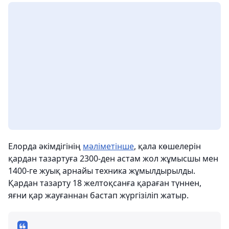
Елорда әкімдігінің
мәліметінше
, қала көшелерін
қардан тазартуға 2300-ден астам жол жұмысшы мен
1400-ге жуық арнайы техника жұмылдырылды.
Қардан тазарту 18 желтоқсанға қараған түннен,
яғни қар жауғаннан бастап жүргізіліп жатыр.