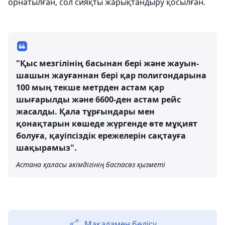
орнатылған, сол сияқты жарықтандыру қосылған.
"Қыс мезгілінің басынан бері және жауын-
шашын жауғаннан бері қар полигондарына
100 мың текше метрден астам қар
шығарылды және 6600-ден астам рейс
жасалды. Қала тұрғындары мен
қонақтарын көшеде жүргенде өте мұқият
болуға, қауіпсіздік ережелерін сақтауға
шақырамыз".
Астана қаласы әкімдігінің баспасөз қызметі
Мақаламен бөлісу