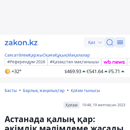
Қаз
Саясат
Әлем
Қаржы
Оқиға
Құқық
Мақалалар
#Референдум-2026
#Қазақстан мақтанышы
+32°
$
469.93
€
541.64
₽
5.71
Басты
Барлық жаңалықтар
Қоғам тынысы
Қоғам
10:48, 19 желтоқсан 2023
Астанада қалың қар:
әкімдік мәлімдеме жасады