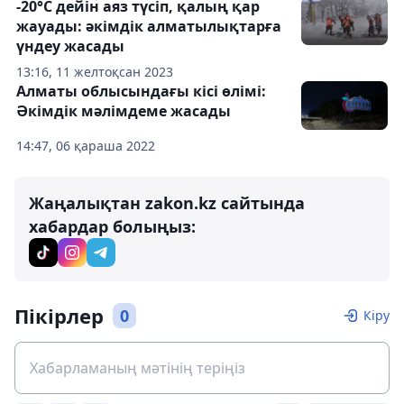
-20°С дейін аяз түсіп, қалың қар
жауады: әкімдік алматылықтарға
үндеу жасады
13:16, 11 желтоқсан 2023
Алматы облысындағы кісі өлімі:
Әкімдік мәлімдеме жасады
14:47, 06 қараша 2022
Жаңалықтан zakon.kz сайтында
хабардар болыңыз:
Пікірлер
0
Кіру