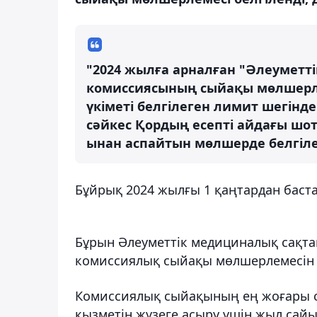
"2024 жылға арналған "Әлеуметт
комиссиясының сыйақы мөлшерле
үкіметі белгілеген лимит шегін
сәйкес Қордың есепті айдағы шо
ынан аспайтын мөлшерде белгілен
Бұйрық 2024 жылғы 1 қаңтардан баста
Бұрын Әлеуметтік медициналық сақта
комиссиялық сыйақы мөлшерлемесін 1,
Комиссиялық сыйақының ең жоғары
қызметін жүзеге асыру үшін жыл сайын