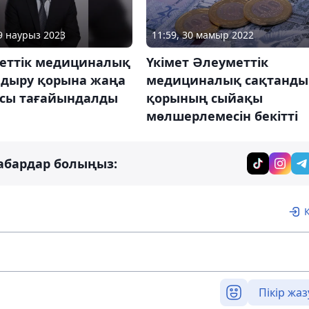
09 наурыз 2023
11:59, 30 мамыр 2022
еттік медициналық
Үкімет Әлеуметтік
ндыру қорына жаңа
медициналық сақтанды
сы тағайындалды
қорының сыйақы
мөлшерлемесін бекітті
абардар болыңыз:
Пікір жаз