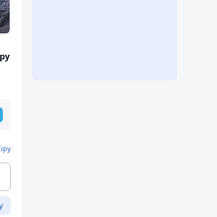
ру
Кіру
у