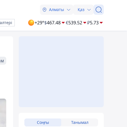
Алматы
Қаз
+29°
$
467.48
€
539.52
₽
5.73
алтері
ам
Соңғы
Танымал