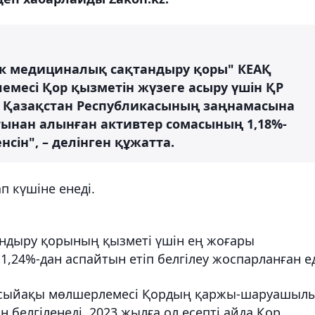
ік медициналық сақтандыру қоры" КЕАҚ
месі Қор қызметін жүзеге асыру үшін ҚР
де Қазақстан Республикасының заңнамасына
тынан алынған активтер сомасының 1,18%-
сін", – делінген құжатта.
п күшіне енеді.
ндыру қорының қызметі үшін ең жоғары
24%-дан аспайтын етіп белгілеу жоспарланған ед
 сыйақы мөлшерлемесі Қордың қаржы-шаруашыл
 белгіленеді. 2023 жылға ол есепті айда Қор