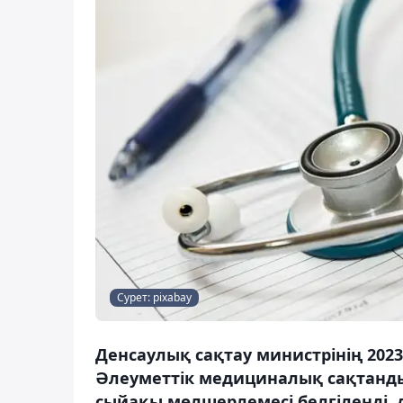
Сурет: pixabay
Денсаулық сақтау министрінің 20
Әлеуметтік медициналық сақтанды
сыйақы мөлшерлемесі белгіленді, 