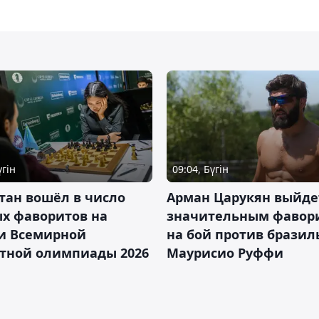
үгін
09:04, Бүгін
тан вошёл в число
Арман Царукян выйде
х фаворитов на
значительным фавор
и Всемирной
на бой против бразил
тной олимпиады 2026
Маурисио Руффи