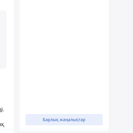
і.
Барлық жаңалықтар
ық