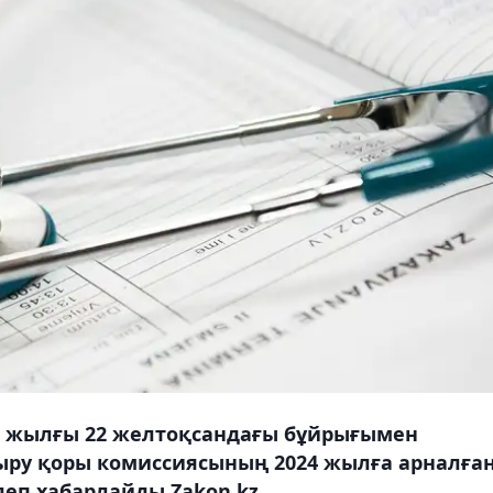
23 жылғы 22 желтоқсандағы бұйрығымен
ру қоры комиссиясының 2024 жылға арналға
деп хабарлайды Zakon.kz.