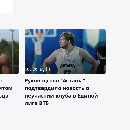
08:36, Бүгін
т
Руководство "Астаны"
итом
подтвердило новость о
ьца
неучастии клуба в Единой
лиге ВТБ