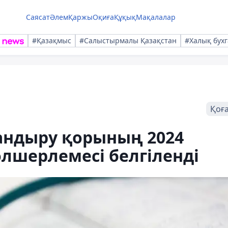
Саясат
Әлем
Қаржы
Оқиға
Құқық
Мақалалар
#Қазақмыс
#Салыстырмалы Қазақстан
#Халық бухг
Қоғ
ндыру қорының 2024
лшерлемесі белгіленді