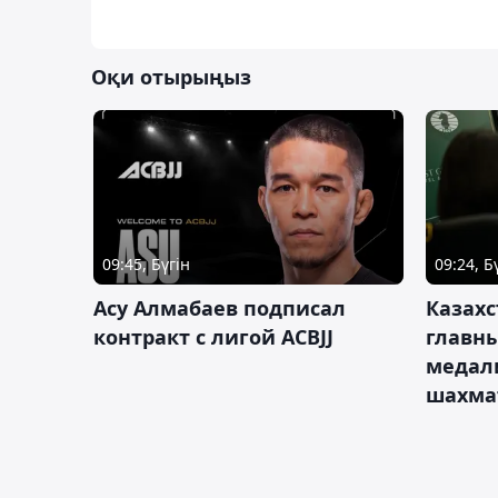
Оқи отырыңыз
09:45, Бүгін
09:24, Б
Асу Алмабаев подписал
Казахс
контракт с лигой ACBJJ
главны
медал
шахма