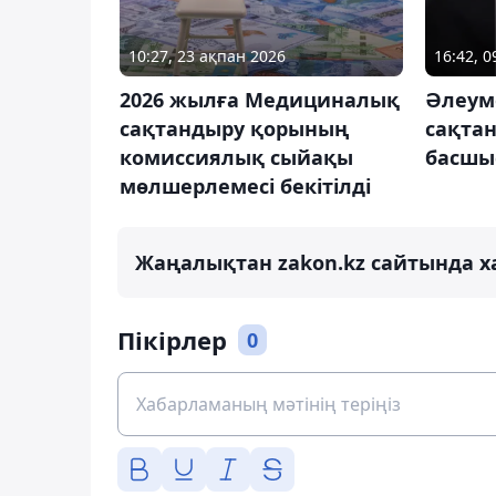
10:27, 23 ақпан 2026
16:42, 
2026 жылға Медициналық
Әлеум
сақтандыру қорының
сақта
комиссиялық сыйақы
басшы
мөлшерлемесі бекітілді
Жаңалықтан zakon.kz сайтында х
Пікірлер
0