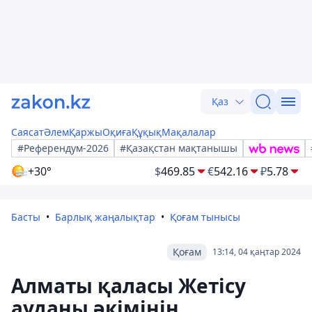
Қаз
Саясат
Әлем
Қаржы
Оқиға
Құқық
Мақалалар
#Референдум-2026
#Қазақстан мақтанышы
+30°
$
469.85
€
542.16
₽
5.78
Басты
Барлық жаңалықтар
Қоғам тынысы
Қоғам
13:14, 04 қаңтар 2024
Алматы қаласы Жетісу
ауданы әкімінің