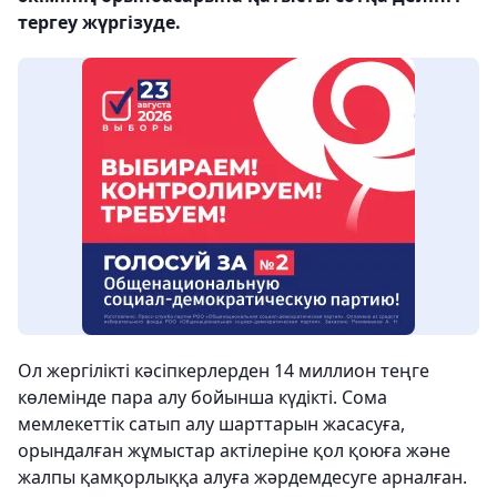
тергеу жүргізуде.
Ол жергілікті кәсіпкерлерден 14 миллион теңге
көлемінде пара алу бойынша күдікті. Сома
мемлекеттік сатып алу шарттарын жасасуға,
орындалған жұмыстар актілеріне қол қоюға және
жалпы қамқорлыққа алуға жәрдемдесуге арналған.