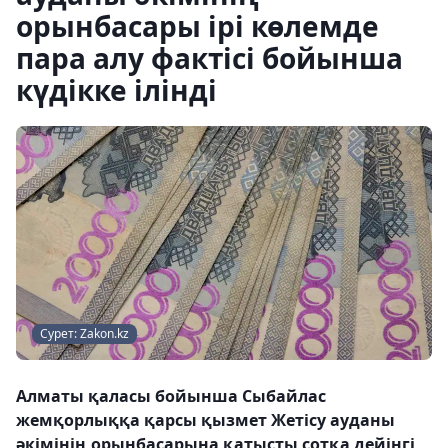
орынбасары ірі көлемде
пара алу фактісі бойынша
күдікке ілінді
Сурет: Zakon.kz
Алматы қаласы бойынша Сыбайлас
жемқорлыққа қарсы қызмет Жетісу ауданы
әкімінің орынбасарына қатысты сотқа дейінгі