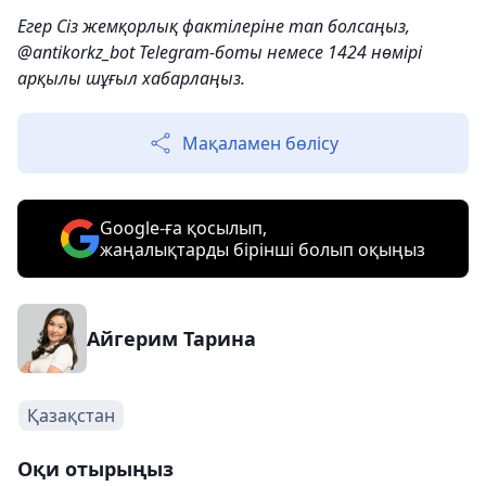
Егер Сіз жемқорлық фактілеріне тап болсаңыз,
@antikorkz_bot Telegram-боты немесе 1424 нөмірі
арқылы шұғыл хабарлаңыз.
Мақаламен бөлісу
Google-ға қосылып,
жаңалықтарды бірінші болып оқыңыз
Айгерим Тарина
Қазақстан
Оқи отырыңыз