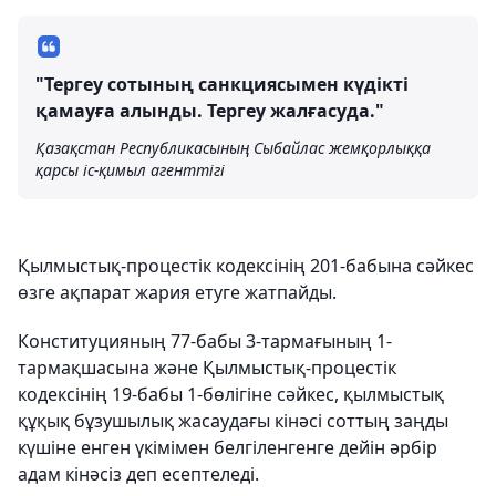
"Тергеу сотының санкциясымен күдікті
қамауға алынды. Тергеу жалғасуда."
Қазақстан Республикасының Сыбайлас жемқорлыққа
қарсы іс-қимыл агенттігі
Қылмыстық-процестік кодексінің 201-бабына сәйкес
өзге ақпарат жария етуге жатпайды.
Конституцияның 77-бабы 3-тармағының 1-
тармақшасына және Қылмыстық-процестік
кодексінің 19-бабы 1-бөлігіне сәйкес, қылмыстық
құқық бұзушылық жасаудағы кінәсі соттың заңды
күшіне енген үкімімен белгіленгенге дейін әрбір
адам кінәсіз деп есептеледі.