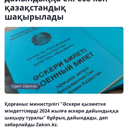
қазақстандық
шақырылады
Сурет: Zakon.kz
Қорғаныс министрлігі "Әскери қызметке
міндеттілерді 2024 жылға әскери дайындыққа
шақыру туралы" бұйрық дайындады, деп
хабарлайды Zakon.kz.