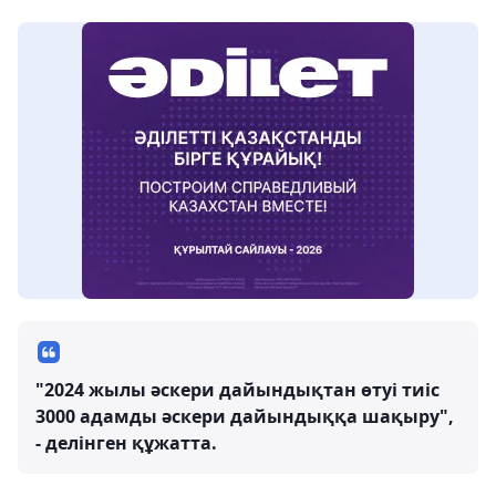
"2024 жылы әскери дайындықтан өтуі тиіс
3000 адамды әскери дайындыққа шақыру",
- делінген құжатта.