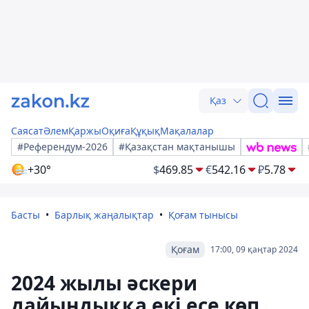
Қаз
Саясат
Әлем
Қаржы
Оқиға
Құқық
Мақалалар
#Референдум-2026
#Қазақстан мақтанышы
+30°
$
469.85
€
542.16
₽
5.78
Басты
Барлық жаңалықтар
Қоғам тынысы
Қоғам
17:00, 09 қаңтар 2024
2024 жылы әскери
дайындыққа екі есе көп