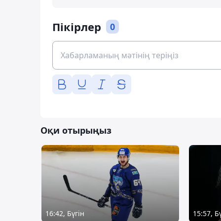
Пікірлер
0
Оқи отырыңыз
16:42, Бүгін
15:57, Б