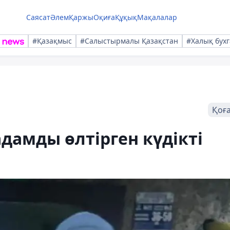
Саясат
Әлем
Қаржы
Оқиға
Құқық
Мақалалар
#Қазақмыс
#Салыстырмалы Қазақстан
#Халық бухг
Қоғ
дамды өлтірген күдікті