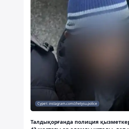
Сурет: instagram.com/zhetysu.police
Талдықорғанда полиция қызметкерл