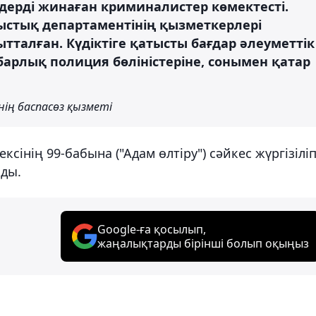
дерді жинаған криминалистер көмектесті.
ыстық департаментінің қызметкерлері
ғытталған. Күдіктіге қатысты бағдар әлеуметтік
арлық полиция бөліністеріне, сонымен қатар
ің баспасөз қызметі
сінің 99-бабына ("Адам өлтіру") сәйкес жүргізілі
нды.
Google-ға қосылып,
жаңалықтарды бірінші болып оқыңыз