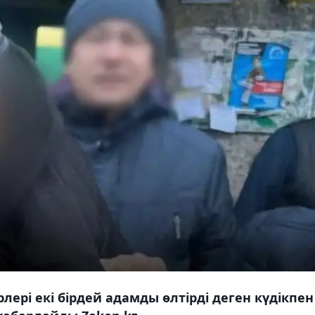
ері екі бірдей адамды өлтірді деген күдікпен