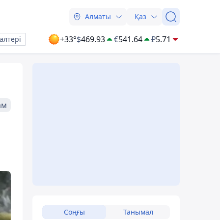
Алматы
Қаз
+33°
$
469.93
€
541.64
₽
5.71
алтері
ам
Соңғы
Танымал