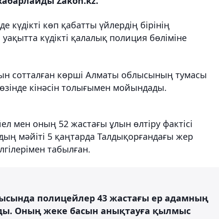
хабарлайды Zakon.kz.
де күдікті көп қабатты үйлердің бірінің
 уақытта күдікті қалалық полиция бөліміне
рын сотталған көрші Алматы облысының тумасы
 өзінде кінәсін толығымен мойындады.
ел мен оның 52 жастағы ұлын өлтіру фактісі
дың мәйіті 5 қаңтарда Талдықорғандағы жер
лгілерімен табылған.
арысында полицейлер 43 жастағы ер адамның
ы. Оның жеке басын анықтауға қылмыс