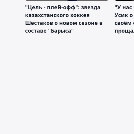
"Цель - плей-офф": звезда
"У нас
казахстанского хоккея
Усик 
Шестаков о новом сезоне в
своём 
составе "Барыса"
проща