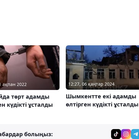
12:27, 06 қаңтар 2024
21 ақпан 2022
Шымкентте екі адамды
йда төрт адамды
өлтірген күдікті ұсталды
ен күдікті ұсталды
абардар болыңыз: