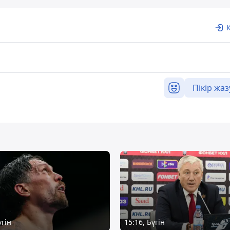
Пікір жаз
үгін
15:16, Бүгін