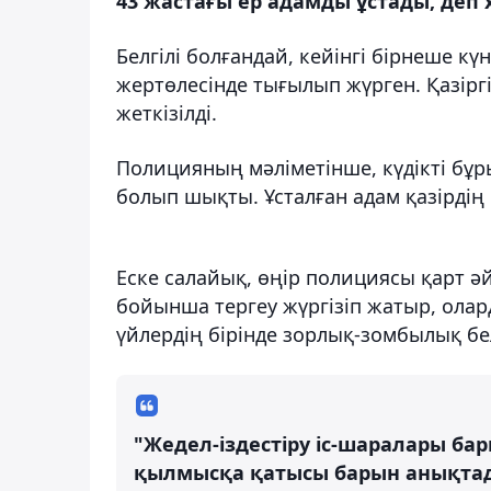
43 жастағы ер адамды ұстады, деп 
Белгілі болғандай, кейінгі бірнеше күн
жертөлесінде тығылып жүрген. Қазіргі
жеткізілді.
Полицияның мәліметінше, күдікті бұ
болып шықты. Ұсталған адам қазірдің
Еске салайық, өңір полициясы қарт әй
бойынша тергеу жүргізіп жатыр, олар
үйлердің бірінде зорлық-зомбылық бе
"Жедел-іздестіру іс-шаралары б
қылмысқа қатысы барын анықтад