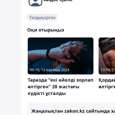
Талдықорған
Оқи отырыңыз
09:19, 12 қараша 2024
13:55, 
Таразда "екі әйелді зорлап
Қорда
өлтірген" 28 жастағы
өлтірг
күдікті ұсталды
Жаңалықтан zakon.kz сайтында х