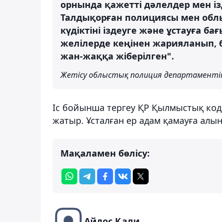
орнында қажетті дәлелдер мен із
Талдықорған полициясы мен обл
күдіктіні іздеуге және ұстауға ба
желілерде кеңінен жарияланып, б
жан-жаққа жіберілген".
Жетісу облыстық полиция департаментін
Іс бойынша тергеу ҚР Қылмыстық кодек
жатыр. Ұсталған ер адам қамауға алы
Мақаламен бөлісу:
Айдос Қали