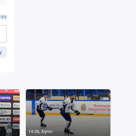
Кіру
у
14:36, Бүгін