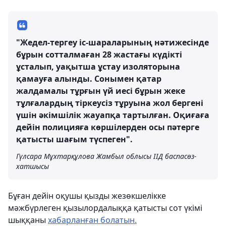
"Жедел-тергеу іс-шараларының нәтижесінде
бұрын сотталмаған 28 жастағы күдікті
ұсталып, уақытша ұстау изоляторына
қамауға алынды. Сонымен қатар
жалдамалы тұрғын үй иесі бұрын жеке
тұлғалардың тіркеусіз тұруына жол бергені
үшін әкімшілік жауапқа тартылған. Оқиғаға
дейін полицияға көршілерден осы пәтерге
қатысты шағым түспеген".
Гүлсара Мұхтарқұлова Жамбыл облысы ІІД баспасөз-
хатшысы
Бұған дейін оқушы қызды жезөкшелікке
мәжбүрлеген қызылордалыққа қатысты сот үкімі
шыққаны
хабарланған болатын.