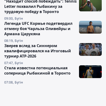
"Находит способ побеждать": Tennis
Letter похвалил Рыбакину за
трудовую победу в Торонто
09:00, Бүгін
Легенда UFC Кормье подетвердил
отмену боя Чарльза Оливейры и
Армана Царукяна
08:19, Бүгін
Зверев вслед за Синнером
квалифицировался на Итоговый
турнир ATP-2026
07:47, Бүгін
Cтала известна потенциальная
соперница Рыбакиной в Торонто
07:08, Бүгін