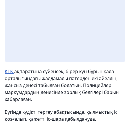
KTK
ақпаратына сүйенсек, бірер күн бұрын қала
орталығындағы жалдамалы пәтерден екі әйелдің
жансыз денесі табылған болатын. Полицейлер
марқұмдардың денесінде зорлық белгілері барын
хабарлаған.
Бүгінде күдікті тергеу абақтысында, қылмыстық іс
қозғалып, қажетті іс-шара қабылдануда.