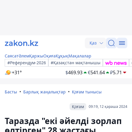
Қаз
Саясат
Әлем
Қаржы
Оқиға
Құқық
Мақалалар
#Референдум-2026
#Қазақстан мақтанышы
+31°
$
469.93
€
541.64
₽
5.71
Басты
Барлық жаңалықтар
Қоғам тынысы
Қоғам
09:19, 12 қараша 2024
Таразда "екі әйелді зорлап
өлтірген" 28 жастағы