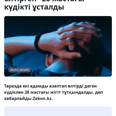
күдікті ұсталды
Фото: pexels
Таразда екі адамды азаптап өлтірді деген
күдікпен 28 жастағы жігіт тұтқындалды, деп
хабарлайды Zakon.kz.