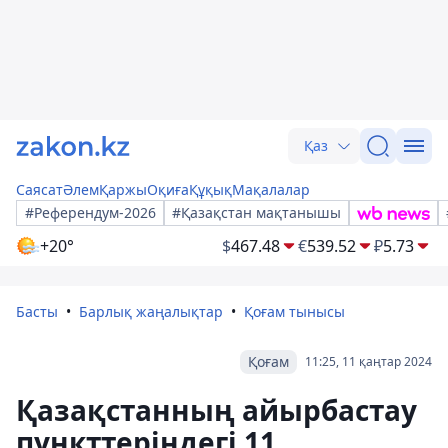
Қаз
Саясат
Әлем
Қаржы
Оқиға
Құқық
Мақалалар
#Референдум-2026
#Қазақстан мақтанышы
+20°
$
467.48
€
539.52
₽
5.73
Басты
Барлық жаңалықтар
Қоғам тынысы
Қоғам
11:25, 11 қаңтар 2024
Қазақстанның айырбастау
пункттеріндегі 11