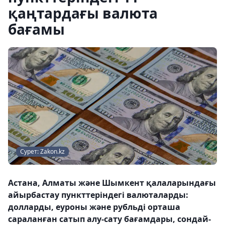
қаңтардағы валюта
бағамы
Сурет: Zakon.kz
Астана, Алматы және Шымкент қалаларындағы
айырбастау пункттеріндегі валюталарды:
долларды, еуроны және рубльді орташа
сараланған сатып алу-сату бағамдары, сондай-