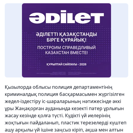
Қызылорда облысы полиция департаментінің
криминалдық полиция басқармасымен жүргізілген
жедел-іздестіру іс-шараларының нәтижесінде әккі
ұры Жаңақорған ауданында кезекті пәтер ұрлығын
жасау кезінде қолға түсті. Күдікті үй иелерінің
жоқтығын пайдаланып, пластик терезелерді күштеп
ашу арқылы үй ішіне заңсыз кіріп, ақша мен алтын