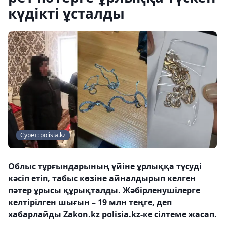
күдікті ұсталды
Сурет: polisia.kz
Облыс тұрғындарының үйіне ұрлыққа түсуді
кәсіп етіп, табыс көзіне айналдырып келген
пәтер ұрысы құрықталды. Жәбірленушілерге
келтірілген шығын – 19 млн теңге, деп
хабарлайды Zakon.kz polisia.kz-ке сілтеме жасап.