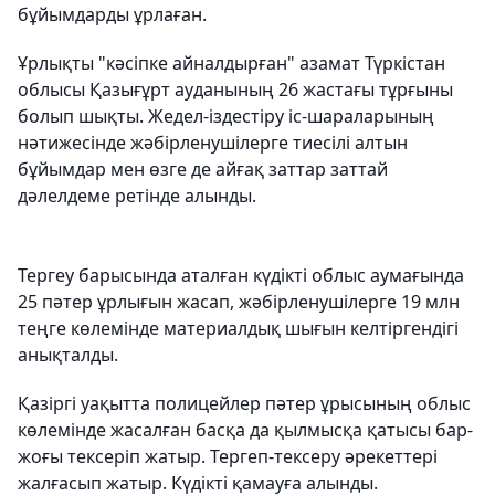
бұйымдарды ұрлаған.
Ұрлықты "кәсіпке айналдырған" азамат Түркістан
облысы Қазығұрт ауданының 26 жастағы тұрғыны
болып шықты. Жедел-іздестіру іс-шараларының
нәтижесінде жәбірленушілерге тиесілі алтын
бұйымдар мен өзге де айғақ заттар заттай
дәлелдеме ретінде алынды.
Тергеу барысында аталған күдікті облыс аумағында
25 пәтер ұрлығын жасап, жәбірленушілерге 19 млн
теңге көлемінде материалдық шығын келтіргендігі
анықталды.
Қазіргі уақытта полицейлер пәтер ұрысының облыс
көлемінде жасалған басқа да қылмысқа қатысы бар-
жоғы тексеріп жатыр. Тергеп-тексеру әрекеттері
жалғасып жатыр. Күдікті қамауға алынды.