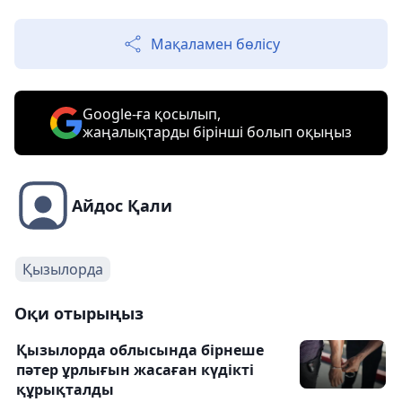
Мақаламен бөлісу
Google-ға қосылып,
жаңалықтарды бірінші болып оқыңыз
Айдос Қали
Қызылорда
Оқи отырыңыз
Қызылорда облысында бірнеше
пәтер ұрлығын жасаған күдікті
құрықталды