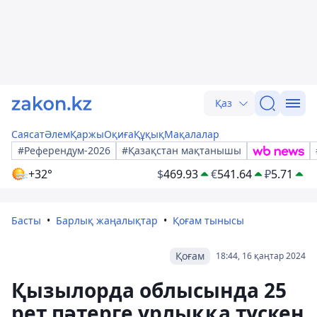
Қаз
Саясат
Әлем
Қаржы
Оқиға
Құқық
Мақалалар
#Референдум-2026
#Қазақстан мақтанышы
+32°
$
469.93
€
541.64
₽
5.71
Басты
Барлық жаңалықтар
Қоғам тынысы
Қоғам
18:44, 16 қаңтар 2024
Қызылорда облысында 25
рет пәтерге ұрлыққа түскен