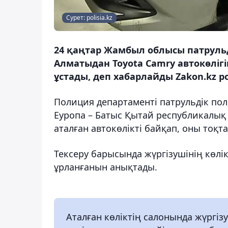
Сурет: polisia.kz
24 қаңтар Жамбыл облысы патруль
Алматыдан Toyota Camry автокөлігі
ұстады, деп хабарлайды Zakon.kz pol
Полиция департаменті патрульдік по
Еуропа – Батыс Қытай республикал
аталған автокөлікті байқап, оны тоқта
Тексеру барысында жүргізушінің көлік
ұрланғанын анықтады.
Аталған көліктің салонында жүргіз