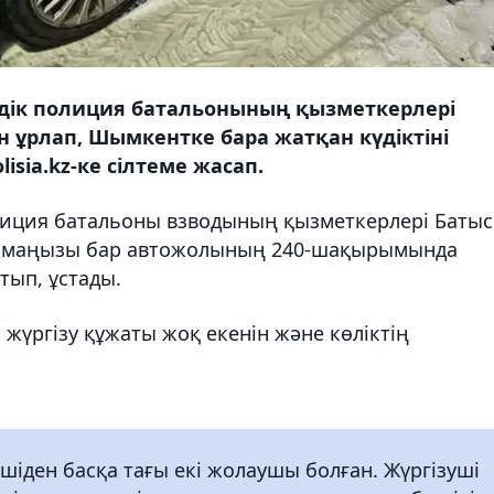
дік полиция батальонының қызметкерлері
н ұрлап, Шымкентке бара жатқан күдіктіні
isia.kz-ке сілтеме жасап.
лиция батальоны взводының қызметкерлері Батыс
ық маңызы бар автожолының 240-шақырымында
тып, ұстады.
 жүргізу құжаты жоқ екенін және көліктің
ушіден басқа тағы екі жолаушы болған. Жүргізуші