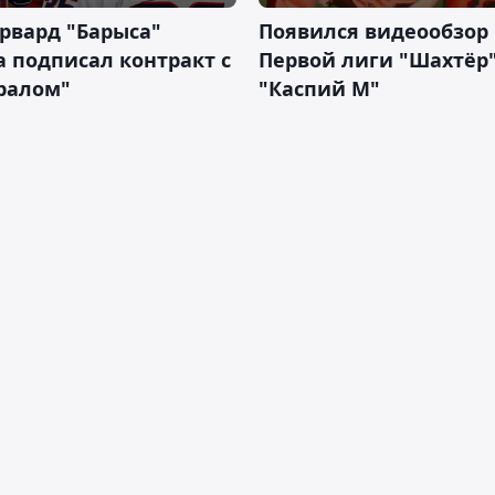
рвард "Барыса"
Появился видеообзор
 подписал контракт с
Первой лиги "Шахтёр"
ралом"
"Каспий М"