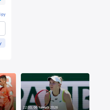
Кіру
у
22:03, 06 тамыз 2026