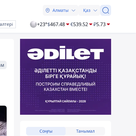
Алматы
Қаз
+23°
$
467.48
€
539.52
₽
5.73
алтері
ам
Соңғы
Танымал