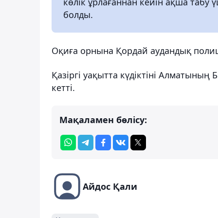
көлік ұрлағаннан кейін ақша табу 
болды.
Оқиға орнына Қордай аудандық полици
Қазіргі уақытта күдіктіні Алматыны
кетті.
Мақаламен бөлісу:
Айдос Қали