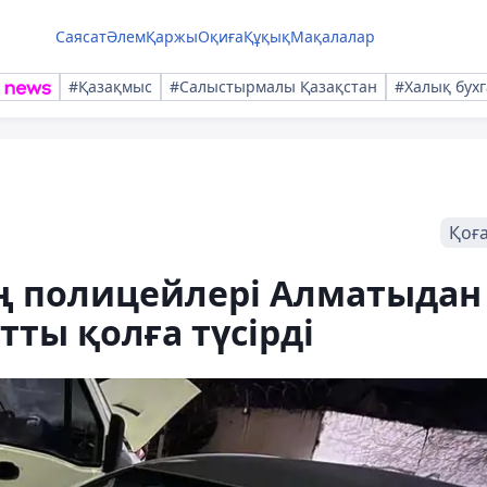
Саясат
Әлем
Қаржы
Оқиға
Құқық
Мақалалар
#Қазақмыс
#Салыстырмалы Қазақстан
#Халық бухг
Қоғ
 полицейлері Алматыдан
тты қолға түсірді