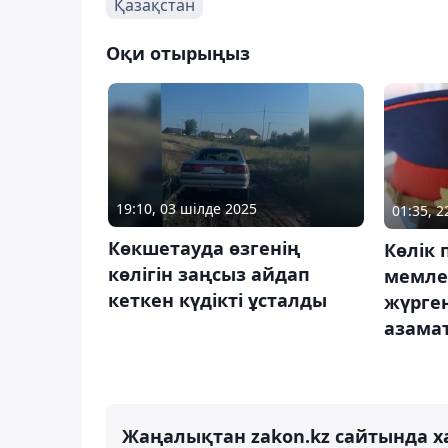
Қазақстан
Оқи отырыңыз
19:10, 03 шілде 2025
01:35, 
Көкшетауда өзгенің
Көлік 
көлігін заңсыз айдап
мемле
кеткен күдікті ұсталды
жүрге
азамат
Жаңалықтан zakon.kz сайтында х