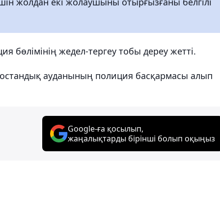
үшін жолдан екі жолаушыны отырғызғаны белгілі
я бөлімінің жедел-тергеу тобы дереу жетті.
ң Бостандық ауданының полиция басқармасы алып
Google-ға қосылып,
жаңалықтарды бірінші болып оқыңыз