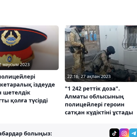
22 маусым 2023
полицейлері
22:16, 27 ақпан 2023
кетаралық іздеуде
"1 242 реттік доза".
н шетелдік
Алматы облысының
ты қолға түсірді
полицейлері героин
сатқан күдіктіні ұстады
абардар болыңыз: