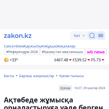
Қаз
Саясат
Әлем
Қаржы
Оқиға
Құқық
Мақалалар
#Референдум-2026
#Қазақстан мақтанышы
+33°
$
467.48
€
539.52
₽
5.73
Басты
Барлық жаңалықтар
Қоғам тынысы
Қоғам
14:27, 29 қаңтар 2024
Ақтөбеде жұмысқа
орналастыруға уәде берген