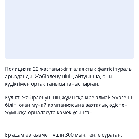
Полицияға 22 жастағы жігіт алаяқтық фактісі туралы
арызданды. Жәбірленушінің айтуынша, оны
күдіктімен ортақ танысы таныстырған.
Күдікті жәбірленушінің жұмысқа кіре алмай жүргенін
біліп, оған мұнай компаниясына вахталық әдіспен
жұмысқа орналасуға көмек ұсынған.
Ер адам өз қызметі үшін 300 мың теңге сұраған.