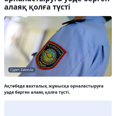
алаяқ қолға түсті
Сурет: Zakon.kz
Ақтөбеде вахталық жұмысқа орналастыруға
уәде берген алаяқ қолға түсті.