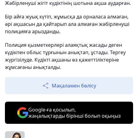
Жәбірленуші жігіт күдіктінің шотына ақша аударған.
Бір айға жуық күтіп, жұмысқа да орналаса алмаған,
әрі ақшасын да қайтарып ала алмаған жәбірленуші
полицияға арызданды.
Полиция қызметкерлері алаяқтық жасады деген
күдікпен облыс тұрғынын анықтап, ұстады. Тергеу
жүргізілуде. Күдікті ақшаны өз қажеттіліктеріне
жұмсағаны анықталды.
Мақаламен бөлісу
Google-ға қосылып,
жаңалықтарды бірінші болып оқыңыз