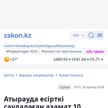
Қаз
Саясат
Әлем
Қаржы
Оқиға
Құқық
Мақалалар
#Референдум-2026
#Қазақстан мақтанышы
+21°
$
469.93
€
541.64
₽
5.71
Басты
Барлық жаңалықтар
Қоғам тынысы
Қоғам
19:31, 30 қаңтар 2024
Атырауда есірткі
саудалаған азамат 10