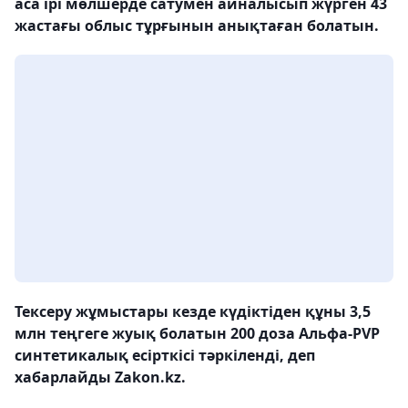
аса ірі мөлшерде сатумен айналысып жүрген 43
жастағы облыс тұрғынын анықтаған болатын.
Тексеру жұмыстары кезде күдіктіден құны 3,5
млн теңгеге жуық болатын 200 доза Альфа-PVP
синтетикалық есірткісі тәркіленді, деп
хабарлайды Zakon.kz.