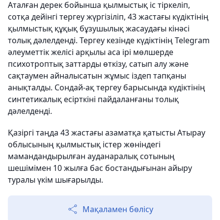
Аталған дерек бойынша қылмыстық іс тіркеліп,
сотқа дейінгі тергеу жүргізіліп, 43 жастағы күдіктінің
қылмыстық құқық бұзушылық жасаудағы кінәсі
толық дәлелденді. Тергеу кезінде күдіктінің Telegram
әлеуметтік желісі арқылы аса ірі мөлшерде
психотроптық заттарды өткізу, сатып алу және
сақтаумен айналысатын жұмыс іздеп тапқаны
анықталды. Сондай-ақ тергеу барысында күдіктінің
синтетикалық есірткіні пайдаланғаны толық
дәлелденді.
Қазіргі таңда 43 жастағы азаматқа қатысты Атырау
облысының қылмыстық істер жөніндегі
мамандандырылған ауданаралық сотының
шешімімен 10 жылға бас бостандығынан айыру
туралы үкім шығарылды.
Мақаламен бөлісу