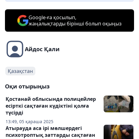
Google-ға қосылып,
жаңалықтарды бірінші болып оқыңыз
Айдос Қали
Қазақстан
Оқи отырыңыз
Қостанай облысында полицейлер
есірткі сақтаған күдіктіні қолға
түсірді
13:49, 05 қараша 2025
Атырауда аса ірі мөлшердегі
психотроптық заттарды сақтаған