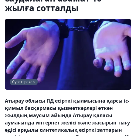
жылға сотталды
Сурет: pexels
Атырау облысы ПД есірткі қылмысына қарсы іс-
қимыл басқармасы қызметкерлері өткен
жылдың маусым айында Атырау қаласы
аумағында интернет желісі және жасырын тығу
әдісі арқылы синтетикалық есірткі заттарын