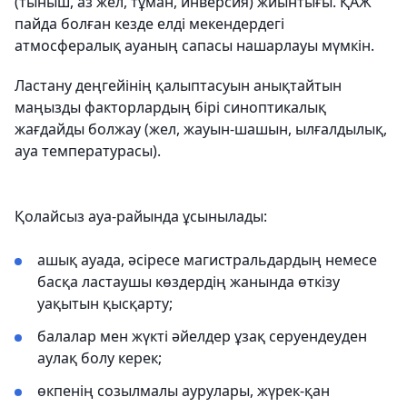
(тыныш, аз жел, тұман, инверсия) жиынтығы. ҚАЖ
пайда болған кезде елді мекендердегі
атмосфералық ауаның сапасы нашарлауы мүмкін.
Ластану деңгейінің қалыптасуын анықтайтын
маңызды факторлардың бірі синоптикалық
жағдайды болжау (жел, жауын-шашын, ылғалдылық,
ауа температурасы).
Қолайсыз ауа-райында ұсынылады:
ашық ауада, әсіресе магистральдардың немесе
басқа ластаушы көздердің жанында өткізу
уақытын қысқарту;
балалар мен жүкті әйелдер ұзақ серуендеуден
аулақ болу керек;
өкпенің созылмалы аурулары, жүрек-қан