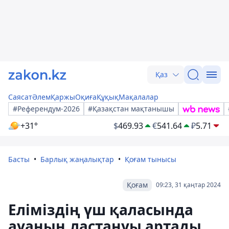
Қаз
Саясат
Әлем
Қаржы
Оқиға
Құқық
Мақалалар
#Референдум-2026
#Қазақстан мақтанышы
+31°
$
469.93
€
541.64
₽
5.71
Басты
Барлық жаңалықтар
Қоғам тынысы
Қоғам
09:23, 31 қаңтар 2024
Еліміздің үш қаласында
ауаның ластануы артады