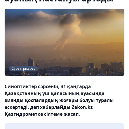
Сурет: pixabay
Синоптиктер сәрсенбі, 31 қаңтарда
Қазақстанның үш қаласының ауасында
зиянды қоспалардың жоғары болуы туралы
ескертеді, деп хабарлайды Zakon.kz
Қазгидрометке сілтеме жасап.