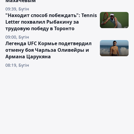
Махачевым
09:39, Бүгін
"Находит способ побеждать": Tennis
Letter похвалил Рыбакину за
трудовую победу в Торонто
09:00, Бүгін
Легенда UFC Кормье подетвердил
отмену боя Чарльза Оливейры и
Армана Царукяна
08:19, Бүгін