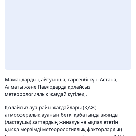
Мамандардың айтуынша, сәрсенбі күні Астана,
Алматы және Павлодарда қолайсыз
метеорологиялық жағдай күтіледі.
Қолайсыз ауа-райы жағдайлары (ҚАЖ) –
атмосфералық ауаның беткі қабатында зиянды
(ластаушы) заттардың жиналуына ықпал ететін
қысқа мерзімді метеорологиялық факторлардың