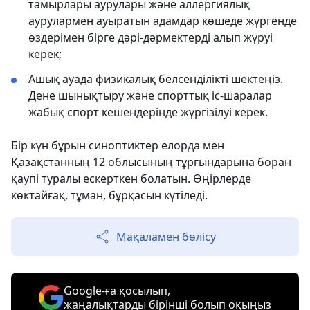
тамырлары аурулары және аллергиялық
аурулармен ауыратын адамдар көшеде жүргенде
өздерімен бірге дәрі-дәрмектерді алып жүруі
керек;
Ашық ауада физикалық белсенділікті шектеңіз.
Дене шынықтыру және спорттық іс-шаралар
жабық спорт кешендерінде жүргізілуі керек.
Бір күн бұрын синоптиктер елорда мен
Қазақстанның 12 облысының тұрғындарына боран
қаупі туралы ескерткен болатын. Өңірлерде
көктайғақ, тұман, бұрқасын күтіледі.
Мақаламен бөлісу
Google-ға қосылып,
жаңалықтарды бірінші болып оқыңыз