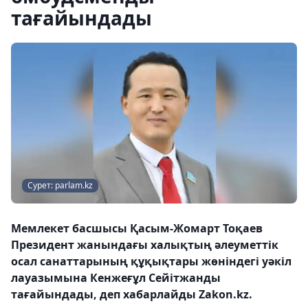
тағайындады
Сурет: parlam.kz
Мемлекет басшысы Қасым-Жомарт Тоқаев
Президент жанындағы халықтың әлеуметтік
осал санаттарының құқықтары жөніндегі уәкіл
лауазымына Кенжеғұл Сейітжанды
тағайындады, деп хабарлайды Zakon.kz.