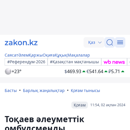
Қаз
Саясат
Әлем
Қаржы
Оқиға
Құқық
Мақалалар
#Референдум-2026
#Қазақстан мақтанышы
+23°
$
469.93
€
541.64
₽
5.71
Басты
Барлық жаңалықтар
Қоғам тынысы
Қоғам
11:54, 02 ақпан 2024
Тоқаев әлеуметтік
омбудсменды