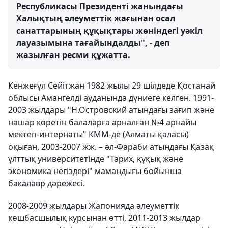
Республикасы Президенті жанындағы
Халықтың әлеуметтік жағынан осал
санаттарының құқықтары жөніндегі уәкіл
лауазымына тағайындалды", - деп
жазылған ресми құжатта.
Кенжеғұл Сейітжан 1982 жылы 29 шілдеде Қостанай
облысы Амангелді ауданында дүниеге келген. 1991-
2003 жылдары "Н.Островский атындағы зағип және
нашар көретін балаларға арналған №4 арнайы
мектеп-интернаты" КММ-де (Алматы қаласы)
оқыған, 2003-2007 жж. – әл-Фараби атындағы Қазақ
ұлттық университетінде "Тарих, құқық және
экономика негіздері" мамандығы бойынша
бакалавр дәрежесі.
2008-2009 жылдары Жапонияда әлеуметтік
көшбасшылық курсынан өтті, 2011-2013 жылдар