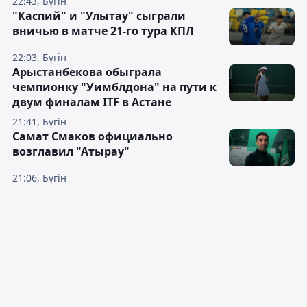
22:43, Бүгін
"Каспий" и "Улытау" сыграли
вничью в матче 21-го тура КПЛ
22:03, Бүгін
Арыстанбекова обыграла
чемпионку "Уимблдона" на пути к
двум финалам ITF в Астане
21:41, Бүгін
Самат Смаков официально
возглавил "Атырау"
21:06, Бүгін