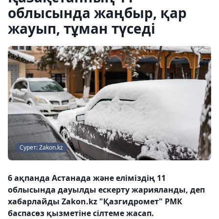
облысында жаңбыр, қар
жауып, тұман түседі
Сурет: Zakon.kz
6 ақпанда Астанада және еліміздің 11
облысында дауылды ескерту жарияланды, деп
хабарлайды Zakon.kz "Қазгидромет" РМК
баспасөз қызметіне сілтеме жасап.