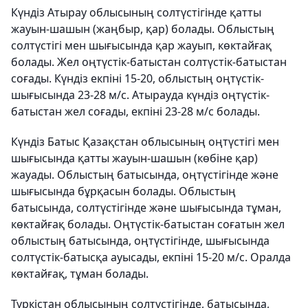
Күндіз Атырау облысының солтүстігінде қатты
жауын-шашын (жаңбыр, қар) болады. Облыстың
солтүстігі мен шығысында қар жауып, көктайғақ
болады. Жел оңтүстік-батыстан солтүстік-батыстан
соғады. Күндіз екпіні 15-20, облыстың оңтүстік-
шығысында 23-28 м/с. Атырауда күндіз оңтүстік-
батыстан жел соғады, екпіні 23-28 м/с болады.
Күндіз Батыс Қазақстан облысының оңтүстігі мен
шығысында қатты жауын-шашын (көбіне қар)
жауады. Облыстың батысында, оңтүстігінде және
шығысында бұрқасын болады. Облыстың
батысында, солтүстігінде және шығысында тұман,
көктайғақ болады. Оңтүстік-батыстан соғатын жел
облыстың батысында, оңтүстігінде, шығысында
солтүстік-батысқа ауысады, екпіні 15-20 м/с. Оралда
көктайғақ, тұман болады.
Түркістан облысының солтүстігінде, батысында,