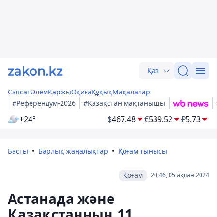
Қаз
Саясат
Әлем
Қаржы
Оқиға
Құқық
Мақалалар
#Референдум-2026
#Қазақстан мақтанышы
+24°
$
467.48
€
539.52
₽
5.73
Басты
Барлық жаңалықтар
Қоғам тынысы
Қоғам
20:46, 05 ақпан 2024
Астанада және
Қазақстанның 11