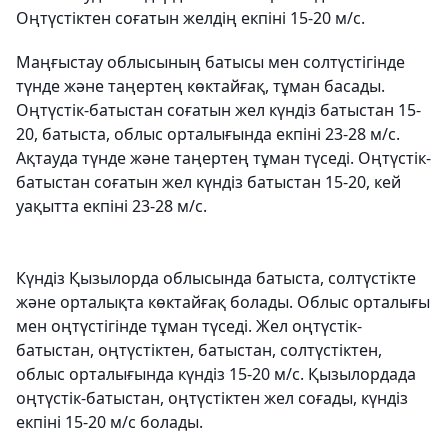
Оңтүстіктен соғатын желдің екпіні 15-20 м/с.
Маңғыстау облысының батысы мен солтүстігінде
түнде және таңертең көктайғақ, тұман басады.
Оңтүстік-батыстан соғатын жел күндіз батыстан 15-
20, батыста, облыс орталығында екпіні 23-28 м/с.
Ақтауда түнде және таңертең тұман түседі. Оңтүстік-
батыстан соғатын жел күндіз батыстан 15-20, кей
уақытта екпіні 23-28 м/с.
Күндіз Қызылорда облысында батыста, солтүстікте
және орталықта көктайғақ болады. Облыс орталығы
мен оңтүстігінде тұман түседі. Жел оңтүстік-
батыстан, оңтүстіктен, батыстан, солтүстіктен,
облыс орталығында күндіз 15-20 м/с. Қызылордада
оңтүстік-батыстан, оңтүстіктен жел соғады, күндіз
екпіні 15-20 м/с болады.