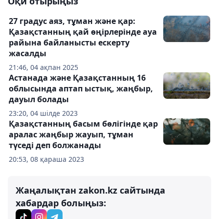
Оқи отырыңыз
27 градус аяз, тұман және қар:
Қазақстанның қай өңірлерінде ауа
райына байланысты ескерту
жасалды
21:46, 04 ақпан 2025
Астанада және Қазақстанның 16
облысында аптап ыстық, жаңбыр,
дауыл болады
23:20, 04 шілде 2023
Қазақстанның басым бөлігінде қар
аралас жаңбыр жауып, тұман
түседі деп болжанады
20:53, 08 қараша 2023
Жаңалықтан zakon.kz сайтында
хабардар болыңыз: