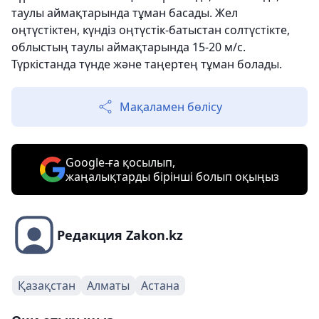
таулы аймақтарында тұман басады. Жел
оңтүстіктен, күндіз оңтүстік-батыстан солтүстікте,
облыстың таулы аймақтарында 15-20 м/с.
Түркістанда түнде және таңертең тұман болады.
Мақаламен бөлісу
Google-ға қосылып,
жаңалықтарды бірінші болып оқыңыз
Редакция Zakon.kz
Қазақстан
Алматы
Астана