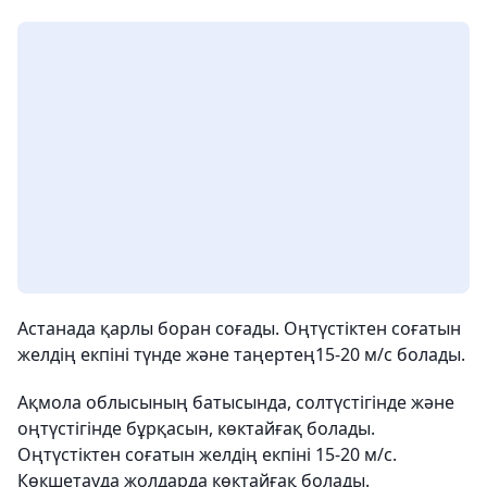
Астанада қарлы боран соғады. Оңтүстіктен соғатын
желдің екпіні түнде және таңертең15-20 м/с болады.
Ақмола облысының батысында, солтүстігінде және
оңтүстігінде бұрқасын, көктайғақ болады.
Оңтүстіктен соғатын желдің екпіні 15-20 м/с.
Көкшетауда жолдарда көктайғақ болады.